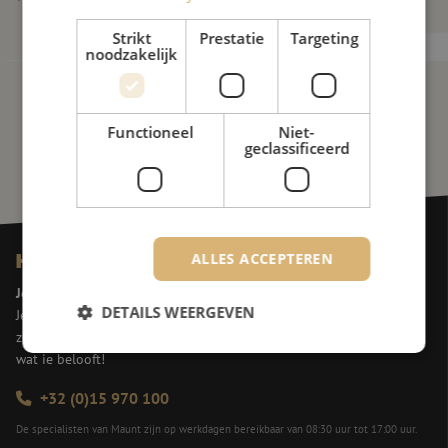
Strikt
Prestatie
Targeting
noodzakelijk
Functioneel
Niet-
geclassificeerd
ALLES ACCEPTEREN
Heb je vragen?
Jeroen helpt je graag verder!
DETAILS WEERGEVEN
Jeroen is het eerste aanspreekpunt voor onze klanten. Hij is een
zeer ervaren en oplossingsgerichte sales professional. En, hij doet
wat ie belooft!
Strikt noodzakelijk
Prestatie
Targeting
+32 (0)15 970 100
Functioneel
Niet-geclassificeerd
De specialisten van Maunt zijn op werkdagen bereikbaar van 08:30 uur tot 17:00 uur.