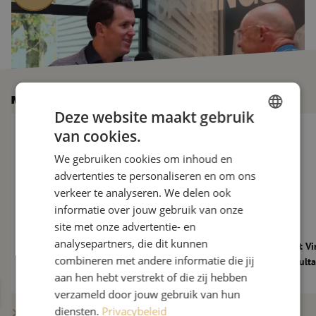
Het bezoek van Vincent Everts aan Maunt werd vastgelegd op
video. Deze kun je
hier
terugzien.
Meer nieuws
Deze website maakt gebruik
De glasvezelmarkt verder onder druk: 10 nieuwe vragen aan M
Maunt verwelkomt Vi
van cookies.
DUTCH
We gebruiken cookies om inhoud en
FRENCH
advertenties te personaliseren en om ons
verkeer te analyseren. We delen ook
informatie over jouw gebruik van onze
site met onze advertentie- en
analysepartners, die dit kunnen
De glasvezelmarkt verder onder druk: 10
Maunt verwelkomt Vi
combineren met andere informatie die jij
nieuwe vragen aan Maarten Verbunt
als Technical Consult
aan hen hebt verstrekt of die zij hebben
verzameld door jouw gebruik van hun
diensten.
Privacybeleid
Meer berichten tonen