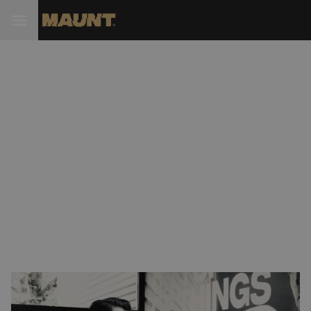
"Binnen 10 jaar heeft
iedereen een eigen