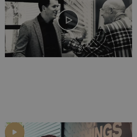
glasvezelaansluiting."
Trendwatcher Vincent Everts spreekt met Maarten Verbunt over de
trends in FTTH (Fiber-To-The-Home).
Leestijd:
1
min.
Video van het interview