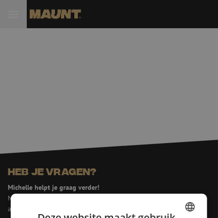
Heb je vragen?
Michelle helpt je graag verder!
Michelle is samen met Jeroen, Julia en Isabelle het eerste
aanspreekpunt voor onze klanten. Met veel enthousiasme denkt ze
Deze website maakt gebruik