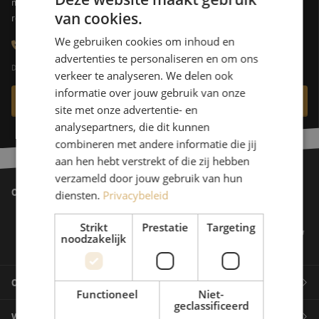
mee over de juiste oplossing en zet ze zich in om samen het beste
van cookies.
resultaat te bereiken.
DUTCH
We gebruiken cookies om inhoud en
+32 (0)15 970 100
FRENCH
advertenties te personaliseren en om ons
De specialisten van Maunt zijn op werkdagen bereikbaar van 08:30 uur tot 17:00 uur.
verkeer te analyseren. We delen ook
informatie over jouw gebruik van onze
Contact opnemen
site met onze advertentie- en
analysepartners, die dit kunnen
combineren met andere informatie die jij
aan hen hebt verstrekt of die zij hebben
verzameld door jouw gebruik van hun
Onze klanten
diensten.
Privacybeleid
Strikt
Prestatie
Targeting
noodzakelijk
Onze producten
Functioneel
Niet-
geclassificeerd
Webshop