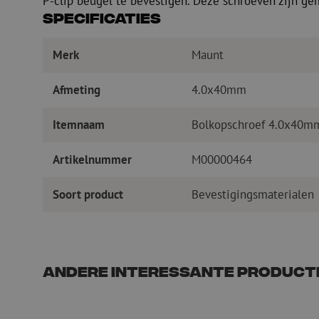
P-clip beugel te bevestigen. Deze schroeven zijn ge
Specificaties
Merk
Maunt
Afmeting
4.0x40mm
Itemnaam
Bolkopschroef 4.0x40mm
Artikelnummer
M00000464
Soort product
Bevestigingsmaterialen
Andere interessante product