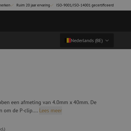
merken
Ruim 20 jaar ervaring
ISO-9001/ISO-14001 gecertificeerd
Nederlands (BE)
€ 11,95
excl. btw (€ 14,46 incl.)
Land/Taal
tchkabels
Glasvezel breakoutkabels
inglemode
Breakoutkabels singlemode
Nederlands (NL)
ultimode OM3
ultimode OM4
Nederlands (BE)
English
bben een afmeting van 4.0mm x 40mm. De
niging
Glasvezel lasapparatuur
Français
n om de P-clip....
Lees meer
g
Lasapparatuur
Deutsch
ging
Lasapparatuur accessoires
ssoires
Cleavers
cl.)