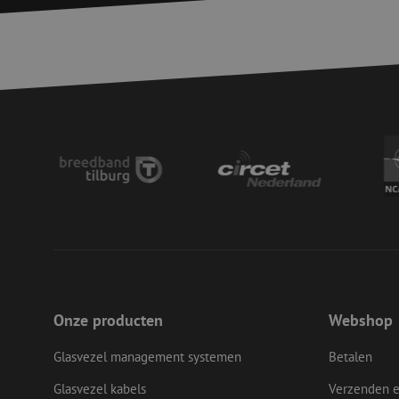
zfccn
li_gc
LS_CSRF_TOKEN
LS_CSRF_TOKEN
Onze producten
Webshop
__cf_bm
Glasvezel management systemen
Betalen
CookieScriptConse
Glasvezel kabels
Verzenden e