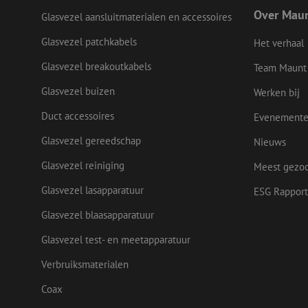
Over Mau
Glasvezel aansluitmaterialen en accessoires
Glasvezel patchkabels
Het verhaal
Naam
Glasvezel breakoutkabels
Team Maunt
Naam
Aanbieder
Naam
zsce4753e68f69b42
/ Domein
Aanbi
Naam
zps-tgr-dts
Dome
Glasvezel buizen
Werken bij
fp_user_id
zft-
.maunt.be
sdc
IDE
Goog
Duct accessoires
Evenement
drscc
.doub
Glasvezel gereedschap
Nieuws
uesign
bcookie
Micr
Glasvezel reiniging
Meest gezo
Corp
.link
Glasvezel lasapparatuur
ESG Rapport
lidc
Micr
_ga_472Z6CMDDV
Corp
Glasvezel blaasapparatuur
.link
_ga
Glasvezel test- en meetapparatuur
_gcl_au
Goog
.mau
Verbruiksmaterialen
Coax
test_cookie
Goog
.doub