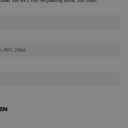
maakt van RVS. Een verpakking bevat 200 stuks.
, RVS, 200st
en