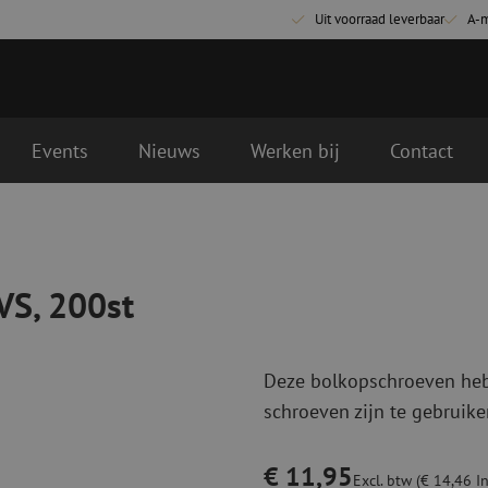
Uit voorraad leverbaar
A-
Events
Nieuws
Werken bij
Contact
gende werkdag geleverd
Glasvezel aansluitmaterialen
Glasvezel pa
Pigtails
Patchkabels s
VS, 200st
Adapters
Patchkabels m
Las benodigdheden
Patchkabels m
Las accessoires
Simplex
Deze bolkopschroeven he
Glasvezel gereedschap
Glasvezel rei
schroeven zijn te gebruike
Ontmanteling
Droge reinigin
Kniptangen
Vloeistof reini
€ 11,95
ctoren
Knijptangen
Reinigingsacce
Excl. btw (€ 14,46 In