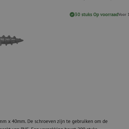
Snijgereedschappen
Reinigingspak
30 stuks Op voorraad
Voor 
Verbruiksmaterialen
Coax
Bevestigingsmaterialen
Overspannings
Kabelbinders
Coax kabels
Tape
Coax connecto
Overige verbruiksmaterialen
Coax gereedsc
mm x 40mm. De schroeven zijn te gebruiken om de