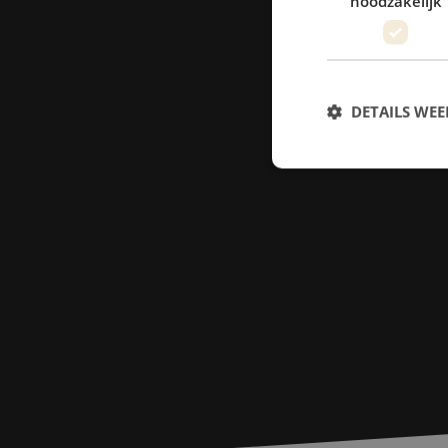
noodzakelijk
DETAILS WE
S
Strikt noodzakelijke
accountbeheer. De we
Naam
PHPSESSID
zfccn