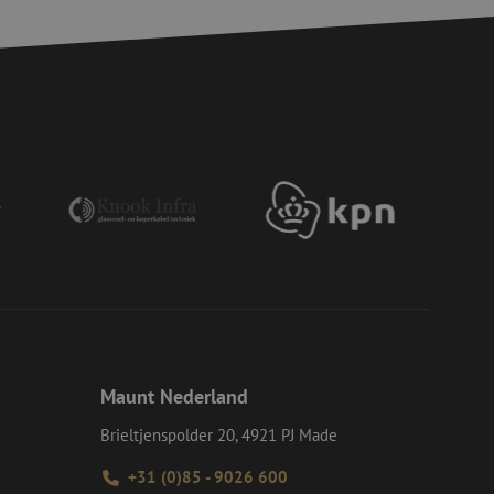
, het verbeteren van
door het voorkomen
nvallen.
voor een veilige
, het verbeteren van
door het voorkomen
nvallen.
en op te slaan voor
iële doeleinden
e Request Forgery
 ervoor dat
op een website
momenteel is
d van de site.
e Request Forgery
 ervoor dat
op een website
momenteel is
d van de site.
Maunt Nederland
eid te maken
or de website, om
 het gebruik van
Brieltjenspolder 20, 4921 PJ Made
ie-Script.com-
+31 (0)85 - 9026 600
oekers te