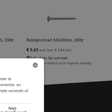
S, 200st
Bolkopschroef 4.0x40mm, 200st
€ 5,65
excl. btw
€ 6,84
Incl.
142
stuks
Op voorraad
de werkdag
Voor 15.00 uur besteld, eerst volgende werkdag
geleverd
, 200st
Bolkopschroef 4.0x40mm, 200st
keer te
DUTCH
ertentie- en
FRENCH
hebt verstrekt of
Niet-