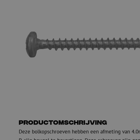
PE
Waarschuwing
Glasvezel blaasapparatuur
Glasvezel test- en
meetapparatuur
PicoFlow Rapid
Nanoflow Rapid
Testen
MultiFlow Rapid
Meten
MiniFlow Rapid
Inspectie
OTDR
Productomschrijving
Deze bolkopschroeven hebben een afmeting van 4.0