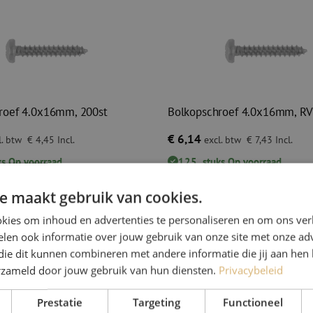
roef 4.0x16mm, 200st
Bolkopschroef 4.0x16mm, RV
€ 6,14
. btw
€ 4,45
Incl.
excl. btw
€ 7,43
Incl.
ks
Op voorraad
125
stuks
Op voorraad
r besteld, eerst volgende werkdag
Voor 15.00 uur besteld, eerst volgen
geleverd
e maakt gebruik van cookies.
roef 4.0x16mm, 200st
Bolkopschroef 4.0x16mm, RVS
kies om inhoud en advertenties te personaliseren en om ons ver
len ook informatie over jouw gebruik van onze site met onze adv
die dit kunnen combineren met andere informatie die jij aan hen 
erzameld door jouw gebruik van hun diensten.
Privacybeleid
Prestatie
Targeting
Functioneel