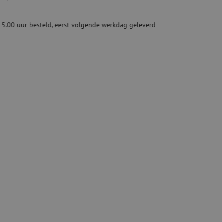
ketten
Specialty lasapparatuur
15.00 uur besteld, eerst volgende werkdag geleverd
Tweedehands apparatuur
beveiliging
Tweedehands lasapparatuur
Tweedehands blaasapparatuur
ren
hap