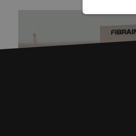
S
Strikt noodzakelijke
accountbeheer. De we
Naam
PHPSESSID
zfccn
zfccn