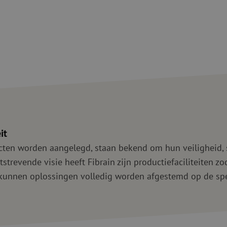
Verbruiksmaterialen
Coax
Bevestigingsmaterialen
Overspannings
Kabelbinders
Coax kabels
Tape
Coax connecto
Overige verbruiksmaterialen
Coax gereedsc
it
ten worden aangelegd, staan bekend om hun veiligheid, s
revende visie heeft Fibrain zijn productiefaciliteiten zoda
kunnen oplossingen volledig worden afgestemd op de spec