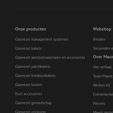
zps-tgr-dts
Dome
fp_user_id
zft-
.maunt.be
sdc
IDE
Goog
drscc
.doub
uesign
bcookie
Micr
Onze producten
Webshop
Corp
.link
Glasvezel management systemen
Betalen
lidc
Micr
_ga_472Z6CMDDV
Corp
Glasvezel kabels
Verzenden e
.link
_ga
Over Mau
_gcl_au
Glasvezel aansluitmaterialen en accessoires
Goog
.mau
Glasvezel patchkabels
Het verhaal
test_cookie
Goog
Glasvezel breakoutkabels
Team Maunt
.doub
Glasvezel buizen
Werken bij
_fbp
Meta
Inc.
Duct accessoires
.mau
Evenement
Glasvezel gereedschap
Nieuws
Glasvezel reiniging
Meest gezo