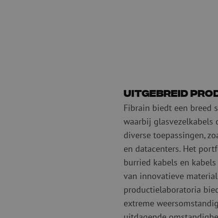
Uitgebreid pr
Fibrain biedt een breed 
waarbij glasvezelkabels 
diverse toepassingen, zo
en datacenters. Het port
burried kabels en kabels
van innovatieve materia
productielaboratoria bie
extreme weersomstandig
uitdagende omstandighe