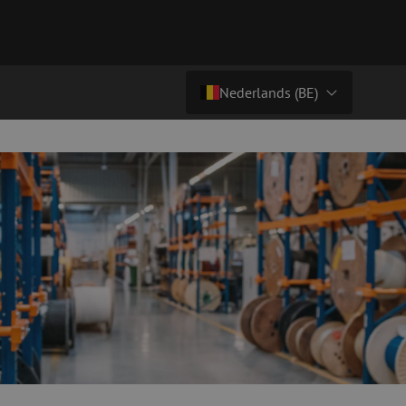
Nederlands (BE)
Land/Taal
tchkabels
Glasvezel breakoutkabels
inglemode
Breakoutkabels singlemode
Nederlands (NL)
ultimode OM3
ultimode OM4
Nederlands (BE)
English
niging
Glasvezel lasapparatuur
Français
g
Lasapparatuur
Deutsch
ging
Lasapparatuur accessoires
ssoires
Cleavers
ketten
Specialty lasapparatuur