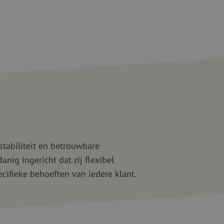
Tweedehands apparatuur
beveiliging
Tweedehands lasapparatuur
Tweedehands blaasapparatuur
ren
hap
tabiliteit en betrouwbare
nig ingericht dat zij flexibel
ifieke behoeften van iedere klant.