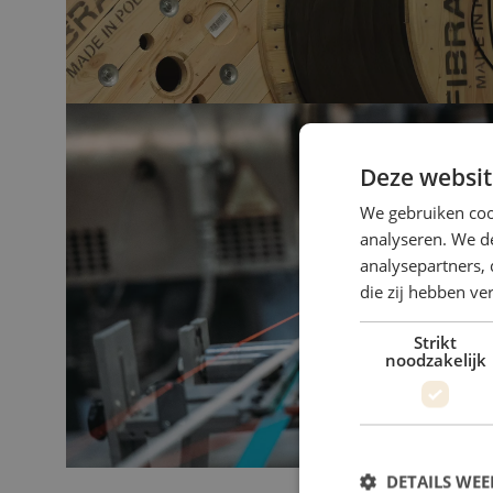
Deze websit
We gebruiken coo
analyseren. We de
analysepartners, 
die zij hebben v
Strikt
noodzakelijk
DETAILS WE