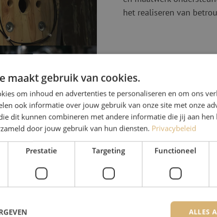
het realiseren van betro
e maakt gebruik van cookies.
Expertise en o
kies om inhoud en advertenties te personaliseren en om ons ver
Fibrain beschikt over e
len ook informatie over jouw gebruik van onze site met onze adv
laboratoria. Dit stelt het
die dit kunnen combineren met andere informatie die jij aan hen 
ontwikkelen en te produc
erzameld door jouw gebruik van hun diensten.
Privacybeleid
optische, klimatologisch
Prestatie
Targeting
Functioneel
continu te verbeteren, 
universiteiten en neemt h
op het ontwikkelen van 
Meer informatie vind 
ERGEVEN
ALLES 