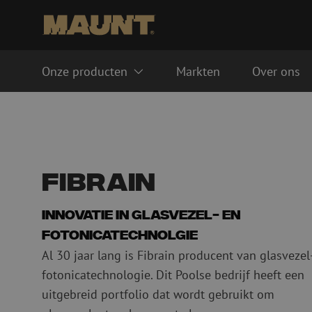
Onze producten
Markten
Over ons
Glasvezel management systemen
Glasvezel kabels
FTTH ODF systeem
Singlemode
LISA ODF systeem
Multimode OM3
Fibrain
Lasmoffen
Multimode OM4
Glasvezel goten
Kabel accessoires
Innovatie in glasvezel- en
Glasvezel buizen
Duct accessoires
fotonicatechnolgie
Geleidebuis
Handholes
Al 30 jaar lang is Fibrain producent van glasvezel
HDPE
Inline moffen
fotonicatechnologie. Dit Poolse bedrijf heeft een
Multiducts
Koppelingen & conne
uitgebreid portfolio dat wordt gebruikt om
PE
Waarschuwing