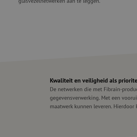
glasvezelnetwerken aan te leggen.
Glasvezel blaasapparatuur
Glasvezel test- en
meetapparatuur
PicoFlow Rapid
Nanoflow Rapid
Testen
MultiFlow Rapid
Meten
MiniFlow Rapid
Inspectie
OTDR
Kwaliteit en veiligheid als
priorite
De netwerken die met Fibrain-produc
gegevensverwerking. Met een vooruitst
maatwerk kunnen leveren. Hierdoor 