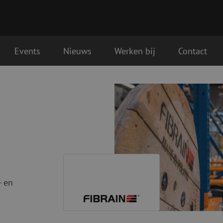
Events
Nieuws
Werken bij
Contact
Glasvezel aansluitmaterialen
Glasvezel pa
Pigtails
Patchkabels s
Adapters
Patchkabels m
Las benodigdheden
Patchkabels m
Las accessoires
Simplex
Glasvezel gereedschap
Glasvezel rei
Ontmanteling
Droge reinigin
- en
Kniptangen
Vloeistof reini
ctoren
Knijptangen
Reinigingsacce
Snijgereedschappen
Reinigingspak