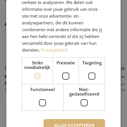
verkeer te analyseren. We delen ook
informatie over jouw gebruik van onze
site met onze advertentie- en
analysepartners, die dit kunnen
Andere interessante producten
combineren met andere informatie die jij
aan hen hebt verstrekt of die zij hebben
verzameld door jouw gebruik van hun
diensten.
Privacybeleid
Strikt
Prestatie
Targeting
noodzakelijk
Cleanclicker 750, 2.50mm, Sticklers
Cleanclicke
€ 60,32
€ 60,32
excl. btw
€ 72,99
Incl.
excl
11
stuks
Op voorraad
14
stuks
Op
Functioneel
Niet-
Voor 15.00 uur besteld, eerst volgende werkdag geleverd.
Voor 15.00 uur
geclassificeerd
Cleanclicker 750, 2.50mm, Sticklers
Cleanclick
ALLES ACCEPTEREN