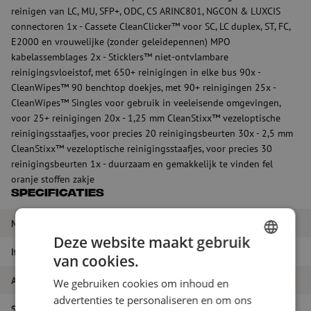
reinigen van LC, MU, SFP+, ODC, CS ARINC801, NGCON & LUXCIS
connectoren 1x - Cassete CleanClicker™ voor SC, LC duplex, ST, FC,
E2000 en vrouwelijke (zonder geleidepennen) MPO
kabelassemblages 2x - Sticklers™ niet-ontvlambare
reinigingsvloeistof, met 650+ reinigingen in elke bus 90x -
CleanWipes™ 90 benchtop doekjes, met 90+ reinigingen 25x -
CleanWipes™ Singles voor gebruik in veeleisende omgevingen,
voor 25+ reinigingen 20x - 1,25 mm CleanStixx™ vezeloptische
reinigingsstaafjes, voor precies 20 reinigingsbeurten 30x - 2,5 mm
CleanStixx™ vezeloptische reinigingsstaafjes, voor precies 30
reinigingsbeurten 1x - duurzaam en gemakkelijk te vinden fel
oranje stoffen zakje
Specificaties
Merk
Sticklers
Deze website maakt gebruik
Itemnaam
Reinigingskit uitgebreid, Sticklers
van cookies.
DUTCH
Artikelnummer
M00002234
We gebruiken cookies om inhoud en
FRENCH
advertenties te personaliseren en om ons
Soort product
Reinigingspakketten