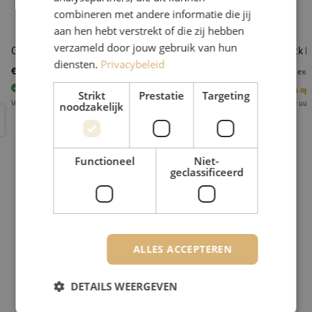
combineren met andere informatie die jij
aan hen hebt verstrekt of die zij hebben
verzameld door jouw gebruik van hun
One-click cleaner 2,50mm, SC/FC/ST, Fujikura
One-click P
diensten.
Privacybeleid
€ 56,97
€ 96,72
excl. btw
€ 68,93
Incl.
excl
33
stuks
Op voorraad
5
Stuks op
Strikt
Prestatie
Targeting
Voor 15.00 uur besteld, eerst volgende werkdag geleverd
Voor 15.00 uur
noodzakelijk
One-click cleaner 2,50mm, SC/FC/ST, Fujikura
One-click 
Functioneel
Niet-
geclassificeerd
ALLES ACCEPTEREN
DETAILS WEERGEVEN