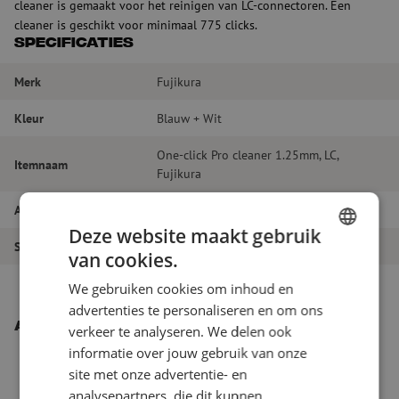
cleaner is gemaakt voor het reinigen van LC-connectoren. Een
cleaner is geschikt voor minimaal 775 clicks.
Specificaties
Merk
Fujikura
Kleur
Blauw + Wit
One-click Pro cleaner 1.25mm, LC,
Itemnaam
Fujikura
Artikelnummer
M00002274
Deze website maakt gebruik
Soort product
Droge reiniging
van cookies.
DUTCH
We gebruiken cookies om inhoud en
FRENCH
advertenties te personaliseren en om ons
Andere interessante producten
verkeer te analyseren. We delen ook
informatie over jouw gebruik van onze
site met onze advertentie- en
analysepartners, die dit kunnen