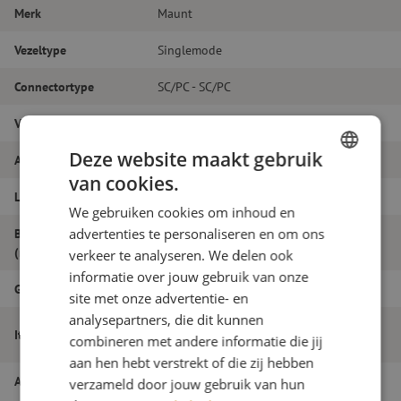
Merk
Maunt
Vezeltype
Singlemode
Connectortype
SC/PC - SC/PC
Vezelsoort
G.657A1
Deze website maakt gebruik
Aantal vezels
Simplex
van cookies.
DUTCH
Lengte
5m
We gebruiken cookies om inhoud en
FRENCH
advertenties te personaliseren en om ons
Buitendiameter
1.8
(mm)
verkeer te analyseren. We delen ook
informatie over jouw gebruik van onze
Grade
B
site met onze advertentie- en
analysepartners, die dit kunnen
Patchkabel simplex SM, SC/PC-SC/PC,
Itemnaam
combineren met andere informatie die jij
1.8mm, 5m
aan hen hebt verstrekt of die zij hebben
Artikelnummer
M20000326
verzameld door jouw gebruik van hun