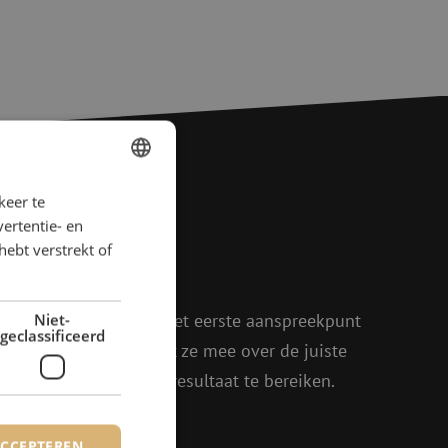
keer te
DUTCH
ertentie- en
agen?
FRENCH
hebt verstrekt of
rder!
oen, Julia en Isabelle het eerste aanspreekpunt
Niet-
geclassificeerd
eel enthousiasme denkt ze mee over de juiste
in om samen het beste resultaat te bereiken.
ACCEPTEREN