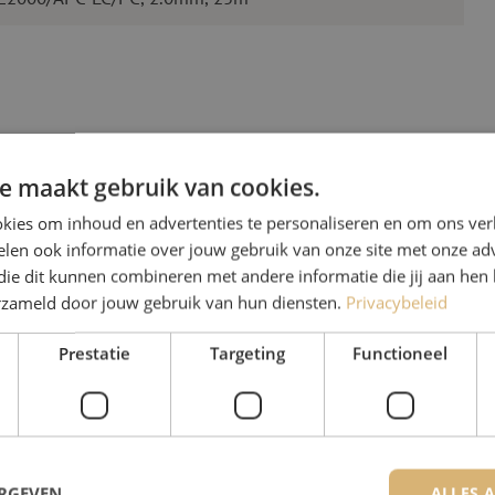
e maakt gebruik van cookies.
kies om inhoud en advertenties te personaliseren en om ons ver
len ook informatie over jouw gebruik van onze site met onze adv
Heb je vr
die dit kunnen combineren met andere informatie die jij aan hen 
erzameld door jouw gebruik van hun diensten.
Privacybeleid
Michelle helpt je graag ve
Michelle is samen met Jer
Prestatie
Targeting
Functioneel
voor onze klanten. Met v
oplossing en zet ze zich 
+32 (0)15 970 100
ERGEVEN
ALLES 