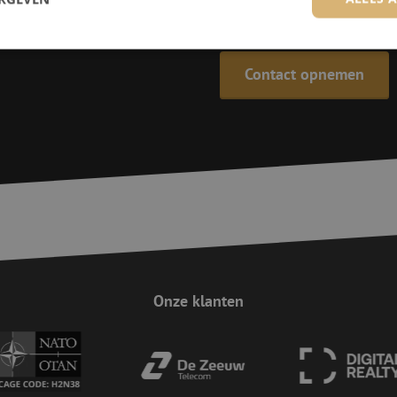
De specialisten van Maunt zijn
Contact opnemen
trikt noodzakelijk
Prestatie
Targeting
Functioneel
Niet-geclassificee
 cookies maken de kernfunctionaliteiten van de website mogelijk, zoals gebruikersaanm
bsite kan niet goed worden gebruikt zonder de strikt noodzakelijke cookies.
Aanbieder / Domein
Vervaldatum
Omschrijving
Sessie
Cookie gegenereerd door applicaties op 
PHP.net
taal. Dit is een identificator voor algem
www.maunt.be
wordt gebruikt om variabelen van gebruik
onderhouden. Het is normaal gesproken 
gegenereerd nummer, hoe het wordt gebru
zijn voor de site, maar een goed voorbe
van een ingelogde status voor een gebrui
Sessie
Deze cookie wordt gebruikt om te zorgen 
Zoho
indiening van formulieren op de website
Onze klanten
pagesense-
de veiligheid en de gebruikerservaring 
collect.zoho.eu
van CSRF (Cross-Site Request Forgery) aa
Google Privacy Policy
Sessie
Deze cookie wordt gebruikt om te zorgen 
Zoho
indiening van formulieren op de website
pagesense-hb-
de veiligheid en de gebruikerservaring 
collect.zoho.eu
van CSRF (Cross-Site Request Forgery) aa