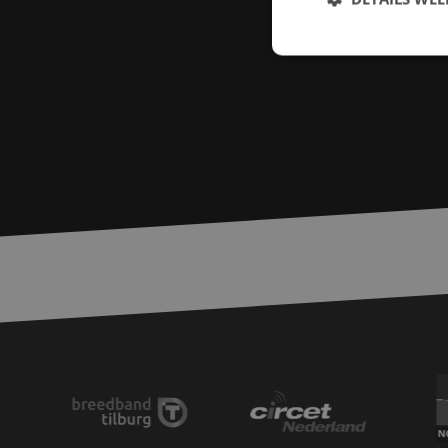
S
Strikt noodzakelijke
accountbeheer. De we
Naam
PHPSESSID
zfccn
zfccn