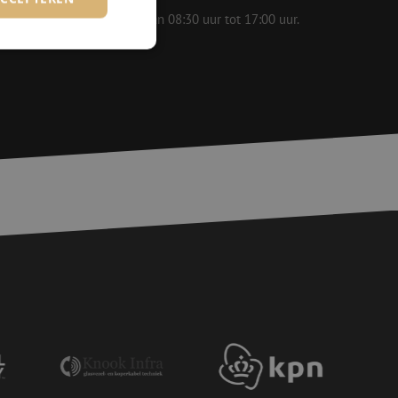
 op werkdagen bereikbaar van 08:30 uur tot 17:00 uur.
rd
elding en
basis van de PHP-
ene doeleinden die
erssessies te
een willekeurig
ikt, kan specifiek
eld is het behouden
ker tussen pagina's.
voor een veilige
, het verbeteren van
door het voorkomen
nvallen.
voor een veilige
, het verbeteren van
door het voorkomen
nvallen.