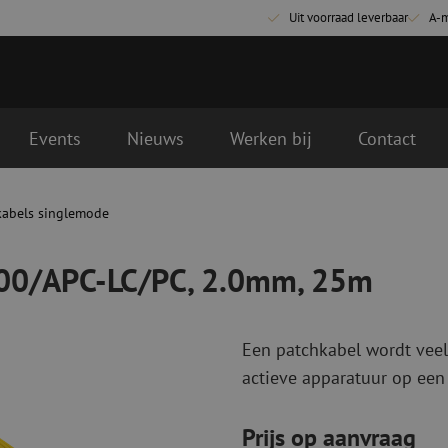
Uit voorraad leverbaar
A-
Events
Nieuws
Werken bij
Contact
.0mm, 25m
kabels singlemode
Glasvezel aansluitmaterialen
Glasvezel pa
Pigtails
Patchkabels s
000/APC-LC/PC, 2.0mm, 25m
Adapters
Patchkabels m
Las benodigdheden
Patchkabels m
Las accessoires
Simplex
Een patchkabel wordt veel
Glasvezel gereedschap
Glasvezel rei
actieve apparatuur op een
Ontmanteling
Droge reinigin
Kniptangen
Vloeistof reini
Prijs op aanvraag
ctoren
Knijptangen
Reinigingsacce