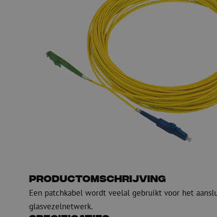
PE
Waarschuwing
Glasvezel blaasapparatuur
Glasvezel test- en
meetapparatuur
PicoFlow Rapid
Nanoflow Rapid
Testen
MultiFlow Rapid
Meten
MiniFlow Rapid
Inspectie
OTDR
Productomschrijving
Een patchkabel wordt veelal gebruikt voor het aansl
glasvezelnetwerk.