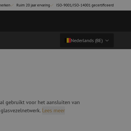
merken
Ruim 20 jaar ervaring
ISO-9001/ISO-14001 gecertificeerd
Nederlands (BE)
Prijs op aanvraag
Land/Taal
tchkabels
Glasvezel breakoutkabels
inglemode
Breakoutkabels singlemode
Nederlands (NL)
ultimode OM3
ultimode OM4
Nederlands (BE)
English
al gebruikt voor het aansluiten van
niging
Glasvezel lasapparatuur
Français
 glasvezelnetwerk.
Lees meer
g
Lasapparatuur
Deutsch
ging
Lasapparatuur accessoires
ssoires
Cleavers