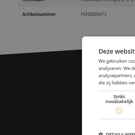
Artikelnummer
M20000471
Deze websit
We gebruiken coo
analyseren. We de
analysepartners, 
die zij hebben v
Strikt
noodzakelijk
DETAILS WE