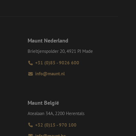
en op te slaan voor
iële doeleinden
e Request Forgery
 ervoor dat
op een website
momenteel is
Maunt Nederland
d van de site.
e Request Forgery
Brieltjenspolder 20, 4921 PJ Made
 ervoor dat
op een website
momenteel is
+31 (0)85 - 9026 600
d van de site.
info@maunt.nl
eid te maken
or de website, om
 het gebruik van
ie-Script.com-
oekers te
Maunt België
-Script.com is
Atealaan 34A, 2200 Herentals
+32 (0)15 - 970 100
Omschrijving
info@maunt.be