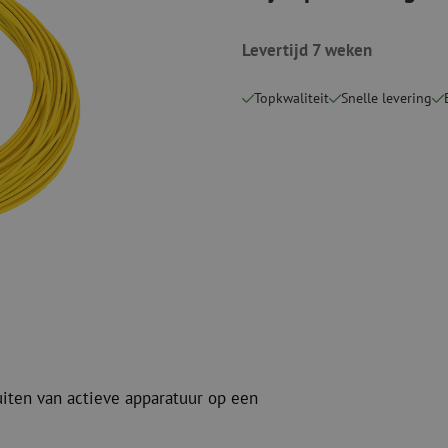
Snijgereedschappen
Reinigingspak
Levertijd 7 weken
Verbruiksmaterialen
Coax
Bevestigingsmaterialen
Overspannings
Topkwaliteit
Snelle levering
Kabelbinders
Coax kabels
Tape
Coax connecto
Overige verbruiksmaterialen
Coax gereedsc
uiten van actieve apparatuur op een