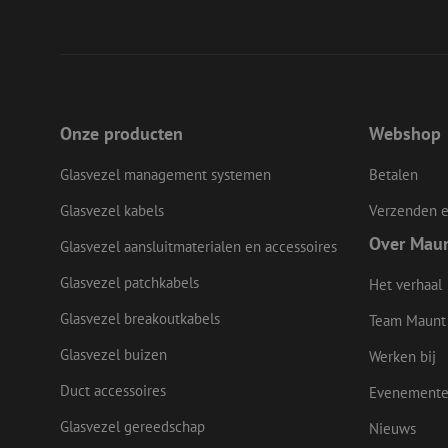
li_gc
LS_CSRF_TOKEN
Onze producten
Webshop
LS_CSRF_TOKEN
Glasvezel management systemen
Betalen
Glasvezel kabels
Verzenden e
Over Mau
__cf_bm
Glasvezel aansluitmaterialen en accessoires
Glasvezel patchkabels
Het verhaal
CookieScriptConse
Glasvezel breakoutkabels
Team Maunt
Glasvezel buizen
Werken bij
Duct accessoires
Evenement
Naam
Glasvezel gereedschap
Nieuws
Naam
Aanbieder
Naam
zsce4753e68f69b42