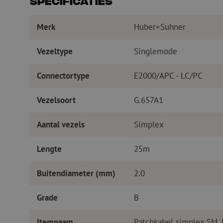
Specificaties
Merk
Huber+Suhner
Vezeltype
Singlemode
Connectortype
E2000/APC - LC/PC
Vezelsoort
G.657A1
Aantal vezels
Simplex
Lengte
25m
Buitendiameter (mm)
2.0
Grade
B
Itemnaam
Patchkabel simplex SM,