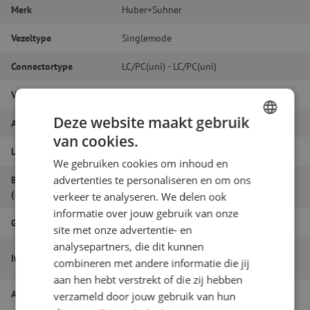
Merk
Huber+Suhner
Vezeltype
Singlemode
Connectortype
LC/PC(uni) - LC/PC(uni)
Vezelsoort
G.657A1
Deze website maakt gebruik
Aantal vezels
Duplex
van cookies.
DUTCH
Lengte
3m
We gebruiken cookies om inhoud en
FRENCH
Buitendiameter
advertenties te personaliseren en om ons
2.0
(mm)
verkeer te analyseren. We delen ook
informatie over jouw gebruik van onze
Grade
B
site met onze advertentie- en
analysepartners, die dit kunnen
Patchkabel duplex SM, LC/PC(uni)-
Itemnaam
combineren met andere informatie die jij
LC/PC(uni), 2.0mm, 3m
aan hen hebt verstrekt of die zij hebben
Artikelnummer
M20000499
verzameld door jouw gebruik van hun