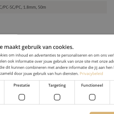
LC/PC-SC/PC, 1.8mm, 50m
e maakt gebruik van cookies.
kies om inhoud en advertenties te personaliseren en om ons ver
len ook informatie over jouw gebruik van onze site met onze adv
Heb je vr
die dit kunnen combineren met andere informatie die jij aan hen 
erzameld door jouw gebruik van hun diensten.
Privacybeleid
Michelle helpt je graag ve
Prestatie
Targeting
Functioneel
Michelle is samen met Jer
voor onze klanten. Met v
oplossing en zet ze zich 