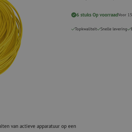
Snijgereedschappen
Reinigingspak
6 stuks Op voorraad
Voor 15
Verbruiksmaterialen
Coax
Bevestigingsmaterialen
Overspannings
Topkwaliteit
Snelle levering
Kabelbinders
Coax kabels
Tape
Coax connecto
Overige verbruiksmaterialen
Coax gereedsc
uiten van actieve apparatuur op een