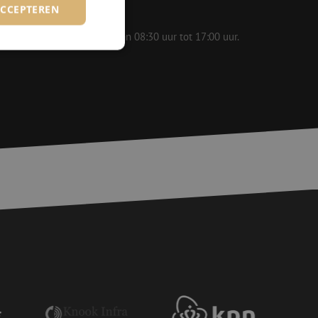
ACCEPTEREN
 op werkdagen bereikbaar van 08:30 uur tot 17:00 uur.
rd
elding en
basis van de PHP-
ene doeleinden die
erssessies te
een willekeurig
ikt, kan specifiek
eld is het behouden
ker tussen pagina's.
voor een veilige
, het verbeteren van
door het voorkomen
nvallen.
voor een veilige
, het verbeteren van
door het voorkomen