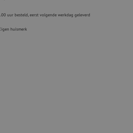
ketten
Specialty lasapparatuur
.00 uur besteld, eerst volgende werkdag geleverd
Tweedehands apparatuur
beveiliging
Tweedehands lasapparatuur
Eigen huismerk
Tweedehands blaasapparatuur
ren
hap