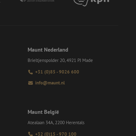
nvallen.
en op te slaan voor
iële doeleinden
e Request Forgery
 ervoor dat
op een website
momenteel is
d van de site.
Maunt Nederland
e Request Forgery
 ervoor dat
Brieltjenspolder 20, 4921 PJ Made
op een website
momenteel is
d van de site.
+31 (0)85 - 9026 600
eid te maken
info@maunt.nl
or de website, om
 het gebruik van
ie-Script.com-
oekers te
-Script.com is
Maunt België
Atealaan 34A, 2200 Herentals
Omschrijving
+32 (0)15 - 970 100