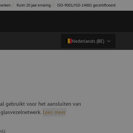
merken
Ruim 20 jaar ervaring
ISO-9001/ISO-14001 gecertificeerd
Nederlands (BE)
€ 22,30
excl. btw (€ 26,98 incl.)
Land/Taal
tchkabels
Glasvezel breakoutkabels
inglemode
Breakoutkabels singlemode
Nederlands (NL)
ultimode OM3
ultimode OM4
Nederlands (BE)
English
al gebruikt voor het aansluiten van
niging
Glasvezel lasapparatuur
Français
 glasvezelnetwerk.
Lees meer
g
Lasapparatuur
Deutsch
ging
Lasapparatuur accessoires
ssoires
Cleavers
cl.)