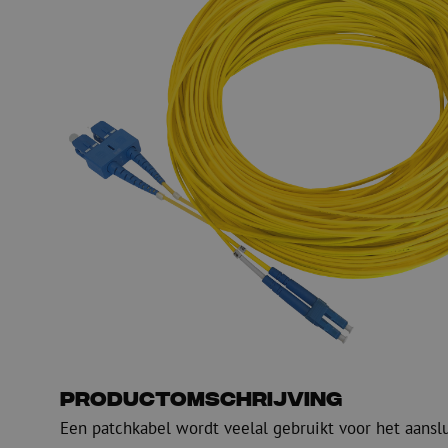
PE
Waarschuwing
Glasvezel blaasapparatuur
Glasvezel test- en
meetapparatuur
PicoFlow Rapid
Nanoflow Rapid
Testen
MultiFlow Rapid
Meten
MiniFlow Rapid
Inspectie
OTDR
Productomschrijving
Een patchkabel wordt veelal gebruikt voor het aansl