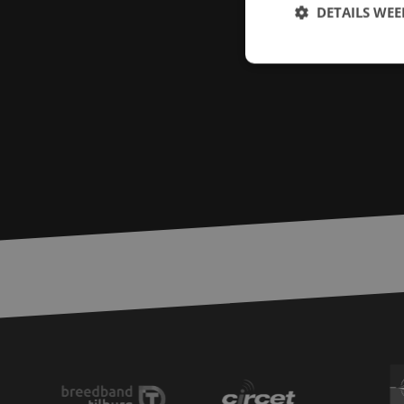
DETAILS WE
S
Strikt noodzakelijke
accountbeheer. De we
Naam
PHPSESSID
zfccn
zfccn