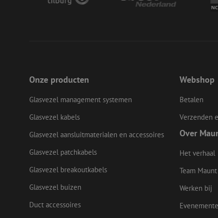
li_gc
LS_CSRF_TOKEN
Onze producten
Webshop
LS_CSRF_TOKEN
Glasvezel management systemen
Betalen
Glasvezel kabels
Verzenden e
__cf_bm
Over Mau
Glasvezel aansluitmaterialen en accessoires
Glasvezel patchkabels
Het verhaal
CookieScriptConse
Glasvezel breakoutkabels
Team Maunt
Glasvezel buizen
Werken bij
Duct accessoires
Evenement
Naam