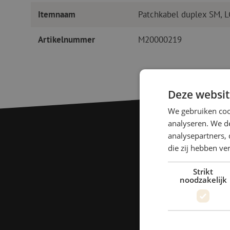
Itemnaam
Patchkabel duplex SM, 
Artikelnummer
M20000219
Deze websit
We gebruiken coo
analyseren. We de
analysepartners, 
die zij hebben v
Strikt
noodzakelijk