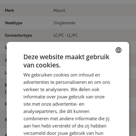
Merk
Maunt
Vezeltype
Singlemode
Connectortype
LC/PC - LC/PC
Vezelsoort
G.657A1
Deze website maakt gebruik
Aantal vezels
Duplex
van cookies.
DUTCH
Lengte
22m
We gebruiken cookies om inhoud en
FRENCH
advertenties te personaliseren en om ons
Buitendiameter
1.8
verkeer te analyseren. We delen ook
(mm)
informatie over jouw gebruik van onze
site met onze advertentie- en
Grade
B
analysepartners, die dit kunnen
Patchkabel duplex SM, LC/PC-LC/PC,
combineren met andere informatie die jij
Itemnaam
1.8mm, 22m
aan hen hebt verstrekt of die zij hebben
verzameld door jouw gebruik van hun
Artikelnummer
M20000268