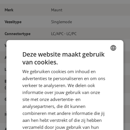
Merk
Maunt
Vezeltype
Singlemode
Connectortype
LC/APC - LC/PC
Vezelsoort
G.657A1
Deze website maakt gebruik
Aantal vezels
Duplex
van cookies.
DUTCH
Lengte
14m
We gebruiken cookies om inhoud en
FRENCH
advertenties te personaliseren en om ons
Buitendiameter
1.8
verkeer te analyseren. We delen ook
(mm)
informatie over jouw gebruik van onze
site met onze advertentie- en
Grade
B
analysepartners, die dit kunnen
Patchkabel duplex SM, LC/APC-LC/PC,
combineren met andere informatie die jij
Itemnaam
1.8mm, 14m
aan hen hebt verstrekt of die zij hebben
verzameld door jouw gebruik van hun
Artikelnummer
M20000612