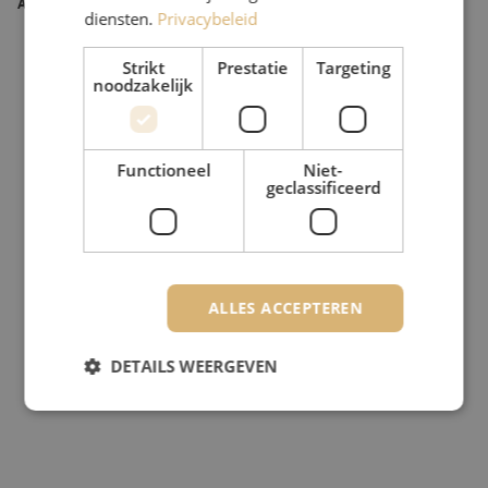
Artikelnummer
M20000581
diensten.
Privacybeleid
Strikt
Prestatie
Targeting
noodzakelijk
Functioneel
Niet-
geclassificeerd
ALLES ACCEPTEREN
DETAILS WEERGEVEN
Strikt noodzakelijk
Prestatie
Targeting
Functioneel
Niet-geclassificeerd