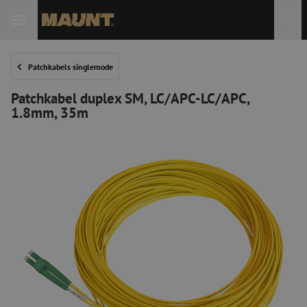
Patchkabels singlemode
Patchkabel duplex SM, LC/APC-LC/APC,
1.8mm, 35m