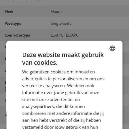
Merk
Maunt
Vezeltype
Singlemode
Connectortype
LC/APC - LC/APC
Vezelsoort
G.657A1
Deze website maakt gebruik
Aantal vezels
Duplex
van cookies.
DUTCH
Lengte
35m
We gebruiken cookies om inhoud en
FRENCH
advertenties te personaliseren en om ons
Buitendiameter
1.8
verkeer te analyseren. We delen ook
(mm)
informatie over jouw gebruik van onze
site met onze advertentie- en
Grade
B
analysepartners, die dit kunnen
Patchkabel duplex SM, LC/APC-LC/APC,
combineren met andere informatie die jij
Itemnaam
1.8mm, 35m
aan hen hebt verstrekt of die zij hebben
verzameld door jouw gebruik van hun