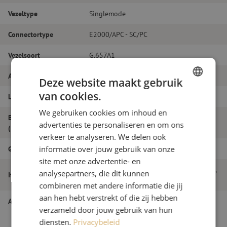
Vezeltype
Singlemode
Connectortype
E2000/APC - SC/PC
Vezelsoort
G.657A1
Aantal vezels
Duplex
Deze website maakt gebruik
van cookies.
Lengte
23m
DUTCH
We gebruiken cookies om inhoud en
FRENCH
Buitendiameter
2.0
advertenties te personaliseren en om ons
(mm)
verkeer te analyseren. We delen ook
Grade
B
informatie over jouw gebruik van onze
site met onze advertentie- en
Patchkabel duplex SM, E2000/APC-SC/PC,
analysepartners, die dit kunnen
Itemnaam
2.0mm, 23m
combineren met andere informatie die jij
aan hen hebt verstrekt of die zij hebben
Artikelnummer
M20000244
verzameld door jouw gebruik van hun
diensten.
Privacybeleid