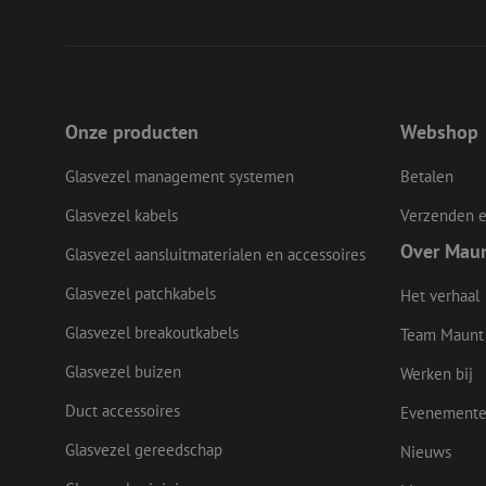
li_gc
LS_CSRF_TOKEN
Onze producten
Webshop
LS_CSRF_TOKEN
Glasvezel management systemen
Betalen
Glasvezel kabels
Verzenden e
Over Mau
Glasvezel aansluitmaterialen en accessoires
__cf_bm
Glasvezel patchkabels
Het verhaal
Glasvezel breakoutkabels
Team Maunt
CookieScriptConse
Glasvezel buizen
Werken bij
Duct accessoires
Evenement
Naam
Glasvezel gereedschap
Nieuws
Naam
Aanbieder
Naam
zsce4753e68f69b42
/ Domein
Aanbi