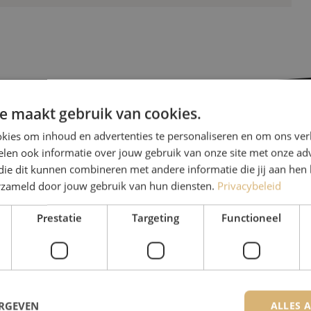
e maakt gebruik van cookies.
kies om inhoud en advertenties te personaliseren en om ons ver
Heb je vr
len ook informatie over jouw gebruik van onze site met onze adv
die dit kunnen combineren met andere informatie die jij aan hen 
erzameld door jouw gebruik van hun diensten.
Privacybeleid
Michelle helpt je graag ve
Michelle is samen met Jer
Prestatie
Targeting
Functioneel
voor onze klanten. Met v
oplossing en zet ze zich 
+32 (0)15 970 100
ERGEVEN
ALLES 