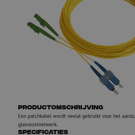
PE
Waarschuwing
Glasvezel blaasapparatuur
Glasvezel test- en
meetapparatuur
PicoFlow Rapid
Nanoflow Rapid
Testen
MultiFlow Rapid
Meten
MiniFlow Rapid
Inspectie
OTDR
Productomschrijving
Een patchkabel wordt veelal gebruikt voor het aansl
glasvezelnetwerk.
Specificaties