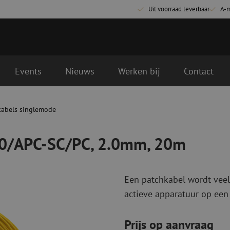
Uit voorraad leverbaar
A-
Events
Nieuws
Werken bij
Contact
.0mm, 20m
kabels singlemode
Glasvezel aansluitmaterialen
Glasvezel pa
Pigtails
Patchkabels s
00/APC-SC/PC, 2.0mm, 20m
Adapters
Patchkabels m
Las benodigdheden
Patchkabels m
Las accessoires
Simplex
Een patchkabel wordt veel
Glasvezel gereedschap
Glasvezel rei
actieve apparatuur op een
Ontmanteling
Droge reinigin
Kniptangen
Vloeistof reini
Prijs op aanvraag
ctoren
Knijptangen
Reinigingsacce