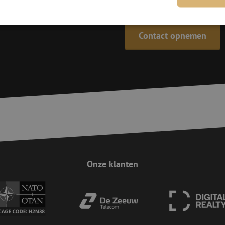
De specialisten van Maunt zijn
Contact opnemen
trikt noodzakelijk
Prestatie
Targeting
Functioneel
Niet-geclassificee
 cookies maken de kernfunctionaliteiten van de website mogelijk, zoals gebruikersaanm
bsite kan niet goed worden gebruikt zonder de strikt noodzakelijke cookies.
Aanbieder / Domein
Vervaldatum
Omschrijving
Sessie
Cookie gegenereerd door applicaties op 
PHP.net
taal. Dit is een identificator voor algem
www.maunt.be
wordt gebruikt om variabelen van gebruik
onderhouden. Het is normaal gesproken 
gegenereerd nummer, hoe het wordt gebru
zijn voor de site, maar een goed voorbe
van een ingelogde status voor een gebrui
Sessie
Deze cookie wordt gebruikt om te zorgen 
Zoho
Onze klanten
indiening van formulieren op de website
pagesense-
de veiligheid en de gebruikerservaring 
collect.zoho.eu
van CSRF (Cross-Site Request Forgery) aa
Google Privacy Policy
Sessie
Deze cookie wordt gebruikt om te zorgen 
Zoho
indiening van formulieren op de website
pagesense-hb-
de veiligheid en de gebruikerservaring 
collect.zoho.eu
van CSRF (Cross-Site Request Forgery) aa