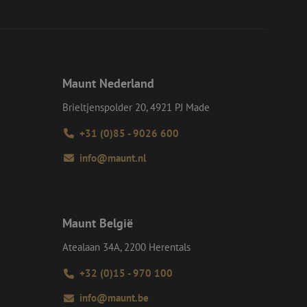
en op te slaan voor
iële doeleinden
e Request Forgery
 ervoor dat
op een website
momenteel is
Maunt Nederland
d van de site.
e Request Forgery
Brieltjenspolder 20, 4921 PJ Made
 ervoor dat
op een website
+31 (0)85 - 9026 600
momenteel is
d van de site.
info@maunt.nl
eid te maken
or de website, om
 het gebruik van
ie-Script.com-
Maunt België
oekers te
-Script.com is
Atealaan 34A, 2200 Herentals
+32 (0)15 - 970 100
Omschrijving
info@maunt.be