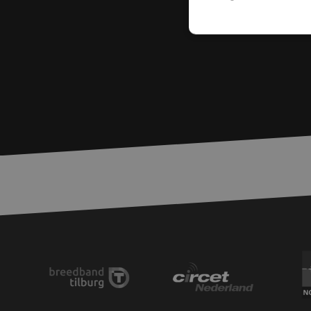
S
Strikt noodzakelijke
accountbeheer. De we
Naam
PHPSESSID
zfccn
zfccn