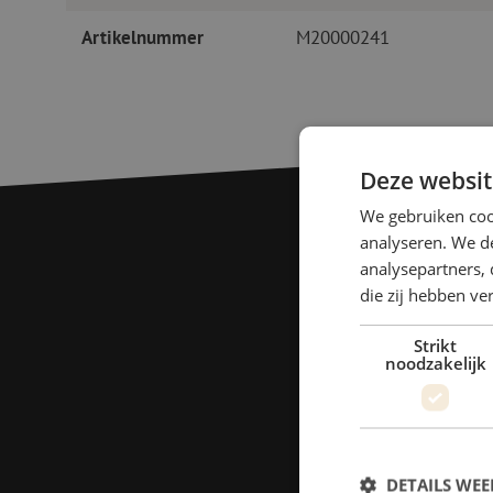
Artikelnummer
M20000241
Deze websit
We gebruiken coo
analyseren. We de
analysepartners, 
die zij hebben v
Strikt
noodzakelijk
DETAILS WE