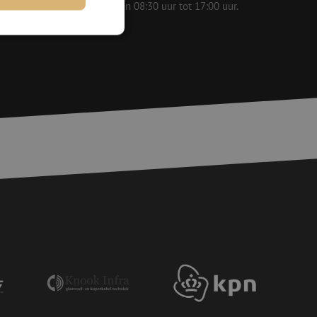
 op werkdagen bereikbaar van 08:30 uur tot 17:00 uur.
rd
elding en
basis van de PHP-
ene doeleinden die
erssessies te
een willekeurig
ikt, kan specifiek
eld is het behouden
ker tussen pagina's.
voor een veilige
, het verbeteren van
door het voorkomen
nvallen.
voor een veilige
, het verbeteren van
door het voorkomen
nvallen.