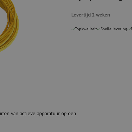
Snijgereedschappen
Reinigingspak
Levertijd 2 weken
Verbruiksmaterialen
Coax
Bevestigingsmaterialen
Overspannings
Topkwaliteit
Snelle levering
Kabelbinders
Coax kabels
Tape
Coax connecto
Overige verbruiksmaterialen
Coax gereedsc
uiten van actieve apparatuur op een