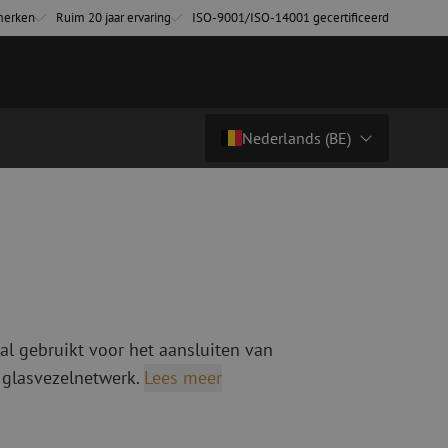
merken
Ruim 20 jaar ervaring
ISO-9001/ISO-14001 gecertificeerd
Nederlands (BE)
Prijs op aanvraag
Land/Taal
tchkabels
Glasvezel breakoutkabels
inglemode
Breakoutkabels singlemode
Nederlands (NL)
ultimode OM3
ultimode OM4
Nederlands (BE)
English
al gebruikt voor het aansluiten van
niging
Glasvezel lasapparatuur
Français
 glasvezelnetwerk.
Lees meer
g
Lasapparatuur
Deutsch
ging
Lasapparatuur accessoires
ssoires
Cleavers