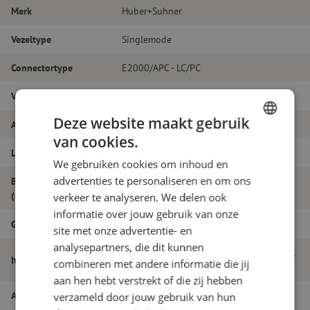
Merk
Huber+Suhner
Vezeltype
Singlemode
Connectortype
E2000/APC - LC/PC
Vezelsoort
G.657A1
Deze website maakt gebruik
Aantal vezels
Duplex
van cookies.
DUTCH
Lengte
21m
We gebruiken cookies om inhoud en
FRENCH
advertenties te personaliseren en om ons
Buitendiameter
2.0
(mm)
verkeer te analyseren. We delen ook
informatie over jouw gebruik van onze
Grade
B
site met onze advertentie- en
analysepartners, die dit kunnen
Patchkabel duplex SM, E2000/APC-LC/PC,
Itemnaam
combineren met andere informatie die jij
2.0mm, 21m
aan hen hebt verstrekt of die zij hebben
Artikelnummer
M20000292
verzameld door jouw gebruik van hun