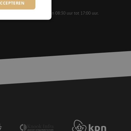
ACCEPTEREN
 op werkdagen bereikbaar van 08:30 uur tot 17:00 uur.
rd
elding en
basis van de PHP-
ene doeleinden die
erssessies te
een willekeurig
ikt, kan specifiek
eld is het behouden
ker tussen pagina's.
voor een veilige
, het verbeteren van
door het voorkomen
nvallen.
voor een veilige
, het verbeteren van
door het voorkomen
nvallen.