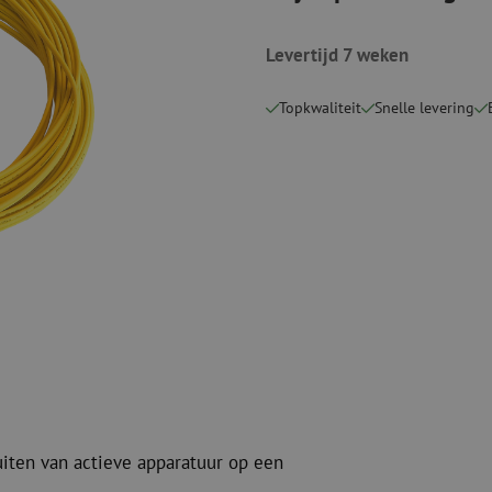
Verbruiksmaterialen
Coax
Bevestigingsmaterialen
Levertijd 7 weken
Overspannings
Kabelbinders
Coax kabels
Tape
Coax connecto
Topkwaliteit
Snelle levering
Overige verbruiksmaterialen
Coax gereedsc
uiten van actieve apparatuur op een