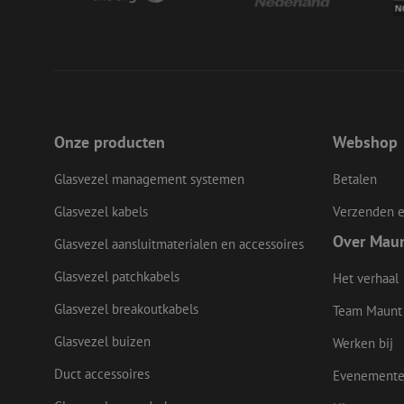
li_gc
LS_CSRF_TOKEN
Onze producten
Webshop
LS_CSRF_TOKEN
Glasvezel management systemen
Betalen
Glasvezel kabels
Verzenden e
__cf_bm
Over Mau
Glasvezel aansluitmaterialen en accessoires
Glasvezel patchkabels
Het verhaal
CookieScriptConse
Glasvezel breakoutkabels
Team Maunt
Glasvezel buizen
Werken bij
Duct accessoires
Evenement
Naam
Naam
Aanbieder