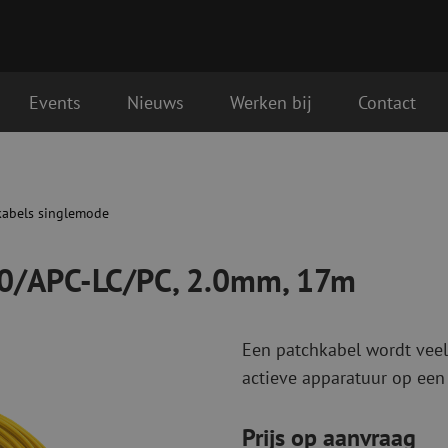
Events
Nieuws
Werken bij
Contact
0mm, 17m
Glasvezel aansluitmaterialen
Glasvezel pa
Pigtails
Patchkabels s
kabels singlemode
Adapters
Patchkabels m
Las benodigdheden
Patchkabels m
00/APC-LC/PC, 2.0mm, 17m
Las accessoires
Simplex
Glasvezel gereedschap
Glasvezel rei
Een patchkabel wordt veel
Ontmanteling
Droge reinigin
actieve apparatuur op een
Kniptangen
Vloeistof reini
ctoren
Knijptangen
Reinigingsacce
Snijgereedschappen
Reinigingspak
Prijs op aanvraag