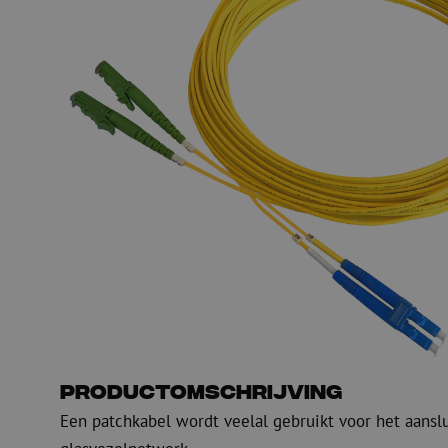
Glasvezel blaasapparatuur
Glasvezel test- en
meetapparatuur
PicoFlow Rapid
Nanoflow Rapid
Testen
MultiFlow Rapid
Meten
MiniFlow Rapid
Inspectie
OTDR
Productomschrijving
Een patchkabel wordt veelal gebruikt voor het aansl