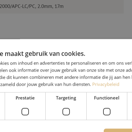
E2000/APC-LC/PC, 2.0mm, 17m
e maakt gebruik van cookies.
kies om inhoud en advertenties te personaliseren en om ons ver
len ook informatie over jouw gebruik van onze site met onze adv
Heb je vr
die dit kunnen combineren met andere informatie die jij aan hen 
erzameld door jouw gebruik van hun diensten.
Privacybeleid
Michelle helpt je graag ve
Prestatie
Targeting
Functioneel
Michelle is samen met Jer
voor onze klanten. Met v
oplossing en zet ze zich 