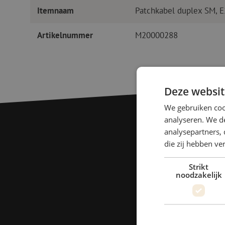
Itemnaam
Patchkabel duplex SM, 
Artikelnummer
M20000288
Deze websit
We gebruiken coo
analyseren. We de
analysepartners, 
die zij hebben v
Strikt
noodzakelijk