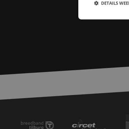
DETAILS WE
S
Strikt noodzakelijke
accountbeheer. De we
Naam
PHPSESSID
zfccn
zfccn