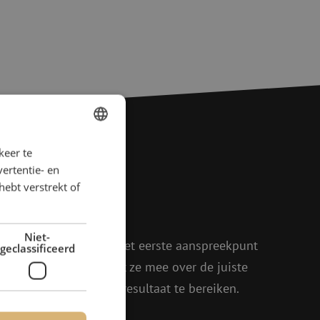
keer te
DUTCH
ertentie- en
FRENCH
agen?
hebt verstrekt of
rder!
Niet-
oen, Julia en Isabelle het eerste aanspreekpunt
geclassificeerd
eel enthousiasme denkt ze mee over de juiste
in om samen het beste resultaat te bereiken.