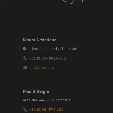
en op te slaan voor
iële doeleinden
e Request Forgery
 ervoor dat
op een website
momenteel is
d van de site.
Maunt Nederland
e Request Forgery
 ervoor dat
Brieltjenspolder 20, 4921 PJ Made
op een website
momenteel is
d van de site.
+31 (0)85 - 9026 600
eid te maken
info@maunt.nl
or de website, om
 het gebruik van
ie-Script.com-
oekers te
-Script.com is
Maunt België
Atealaan 34A, 2200 Herentals
Omschrijving
+32 (0)15 - 970 100