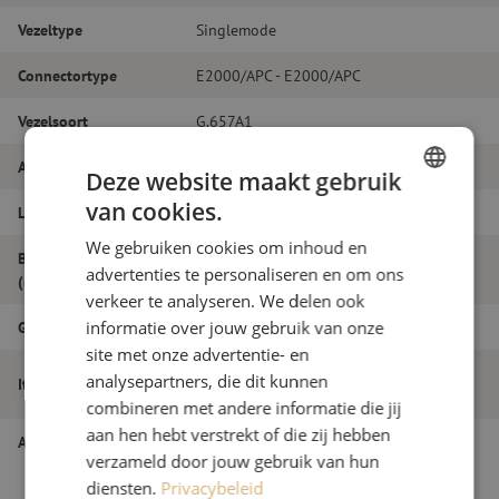
Vezeltype
Singlemode
Connectortype
E2000/APC - E2000/APC
Vezelsoort
G.657A1
Aantal vezels
Duplex
Deze website maakt gebruik
van cookies.
Lengte
15m
DUTCH
We gebruiken cookies om inhoud en
FRENCH
Buitendiameter
2.0
advertenties te personaliseren en om ons
(mm)
verkeer te analyseren. We delen ook
Grade
B
informatie over jouw gebruik van onze
site met onze advertentie- en
Patchkabel duplex SM, E2000/APC-
analysepartners, die dit kunnen
Itemnaam
E2000/APC, 2.0mm, 15m
combineren met andere informatie die jij
aan hen hebt verstrekt of die zij hebben
Artikelnummer
M20000311
verzameld door jouw gebruik van hun
diensten.
Privacybeleid