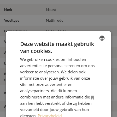
Merk
Maunt
Vezeltype
Multimode
Connectortype
SC/PC - SC/PC
Vezelsoort
OM4
Deze website maakt gebruik
van cookies.
DUTCH
Aantal vezels
Duplex
We gebruiken cookies om inhoud en
FRENCH
Lengte
4m
advertenties te personaliseren en om ons
verkeer te analyseren. We delen ook
Buitendiameter
1.8
informatie over jouw gebruik van onze
(mm)
site met onze advertentie- en
Patchkabel duplex OM4, SC/PC-SC/PC,
analysepartners, die dit kunnen
Itemnaam
1.8mm, 4m
combineren met andere informatie die jij
aan hen hebt verstrekt of die zij hebben
Artikelnummer
M20000079
verzameld door jouw gebruik van hun
diensten.
Privacybeleid