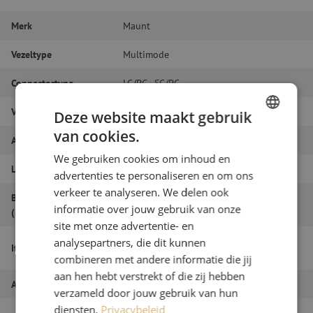
Merk
Maunt
Vezeltype
Multimode
Connectortype
LC/PC - SC/PC
Vezelsoort
OM4
Deze website maakt gebruik
van cookies.
DUTCH
Aantal vezels
Duplex
We gebruiken cookies om inhoud en
FRENCH
Lengte
35m
advertenties te personaliseren en om ons
verkeer te analyseren. We delen ook
Buitendiameter
1.8
informatie over jouw gebruik van onze
(mm)
site met onze advertentie- en
Patchkabel duplex OM4, LC/PC-SC/PC,
analysepartners, die dit kunnen
Itemnaam
1.8mm, 35m
combineren met andere informatie die jij
aan hen hebt verstrekt of die zij hebben
Artikelnummer
M20000127
verzameld door jouw gebruik van hun
diensten.
Privacybeleid