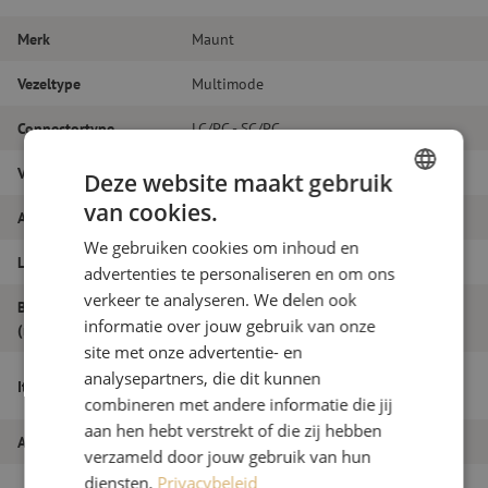
Merk
Maunt
Vezeltype
Multimode
Connectortype
LC/PC - SC/PC
Vezelsoort
OM4
Deze website maakt gebruik
van cookies.
DUTCH
Aantal vezels
Duplex
We gebruiken cookies om inhoud en
FRENCH
Lengte
14m
advertenties te personaliseren en om ons
verkeer te analyseren. We delen ook
Buitendiameter
1.8
informatie over jouw gebruik van onze
(mm)
site met onze advertentie- en
Patchkabel duplex OM4, LC/PC-SC/PC,
analysepartners, die dit kunnen
Itemnaam
1.8mm, 14m
combineren met andere informatie die jij
aan hen hebt verstrekt of die zij hebben
Artikelnummer
M20000114
verzameld door jouw gebruik van hun
diensten.
Privacybeleid