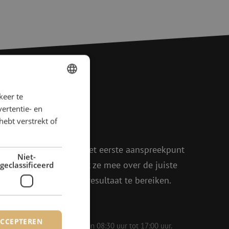
keer te
DUTCH
agen?
ertentie- en
FRENCH
hebt verstrekt of
rder!
oen, Julia en Isabelle het eerste aanspreekpunt
Niet-
eel enthousiasme denkt ze mee over de juiste
geclassificeerd
in om samen het beste resultaat te bereiken.
ACCEPTEREN
 op werkdagen bereikbaar van 08:30 uur tot 17:00 uur.