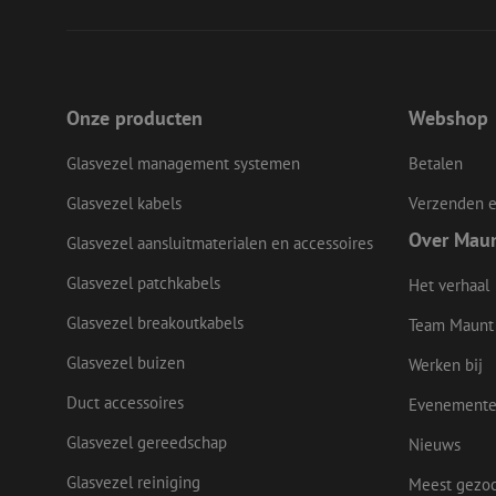
li_gc
LS_CSRF_TOKEN
Onze producten
Webshop
Glasvezel management systemen
Betalen
LS_CSRF_TOKEN
Glasvezel kabels
Verzenden e
Over Mau
Glasvezel aansluitmaterialen en accessoires
__cf_bm
Glasvezel patchkabels
Het verhaal
Glasvezel breakoutkabels
Team Maunt
CookieScriptConse
Glasvezel buizen
Werken bij
Duct accessoires
Evenement
Glasvezel gereedschap
Nieuws
Naam
Naam
Aanbieder
Naam
zsce4753e68f69b42
Glasvezel reiniging
Meest gezo
/ Domein
Aanbi
Naam