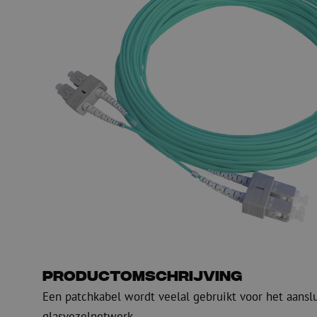
Glasvezel blaasapparatuur
Glasvezel test- en
meetapparatuur
PicoFlow Rapid
Nanoflow Rapid
Testen
MultiFlow Rapid
Meten
MiniFlow Rapid
Inspectie
OTDR
Productomschrijving
Een patchkabel wordt veelal gebruikt voor het aansl
glasvezelnetwerk.