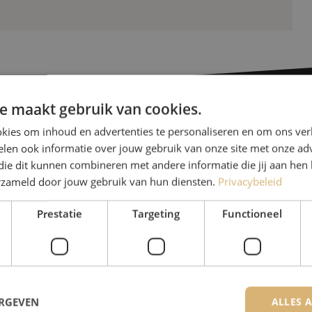
e maakt gebruik van cookies.
kies om inhoud en advertenties te personaliseren en om ons ver
Heb je vr
len ook informatie over jouw gebruik van onze site met onze adv
die dit kunnen combineren met andere informatie die jij aan hen 
erzameld door jouw gebruik van hun diensten.
Privacybeleid
Michelle helpt je graag ve
Michelle is samen met Jer
Prestatie
Targeting
Functioneel
voor onze klanten. Met v
oplossing en zet ze zich 
+32 (0)15 970 100
ERGEVEN
ALLES 
De specialisten van Maunt zijn