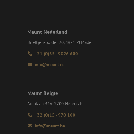
en op te slaan voor
iële doeleinden
e Request Forgery
 ervoor dat
op een website
Maunt Nederland
momenteel is
d van de site.
Brieltjenspolder 20, 4921 PJ Made
e Request Forgery
 ervoor dat
op een website
+31 (0)85 - 9026 600
momenteel is
d van de site.
info@maunt.nl
eid te maken
or de website, om
 het gebruik van
ie-Script.com-
Maunt België
oekers te
-Script.com is
Atealaan 34A, 2200 Herentals
+32 (0)15 - 970 100
Omschrijving
info@maunt.be