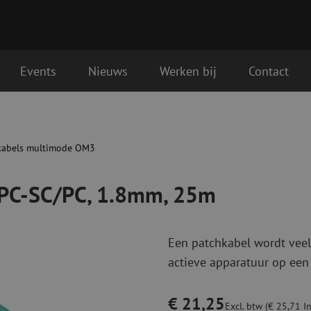
Events
Nieuws
Werken bij
Contact
, 25m
Glasvezel aansluitmaterialen
Glasvezel pa
gende werkdag geleverd
Pigtails
Patchkabels s
kabels multimode OM3
Adapters
Patchkabels m
Las benodigdheden
Patchkabels m
/PC-SC/PC, 1.8mm, 25m
Las accessoires
Simplex
Glasvezel gereedschap
Glasvezel rei
Een patchkabel wordt veel
Ontmanteling
Droge reinigin
actieve apparatuur op een
Kniptangen
Vloeistof reini
ctoren
Knijptangen
Reinigingsacce
Snijgereedschappen
Reinigingspak
€ 21,25
Excl. btw (€ 25,71 In