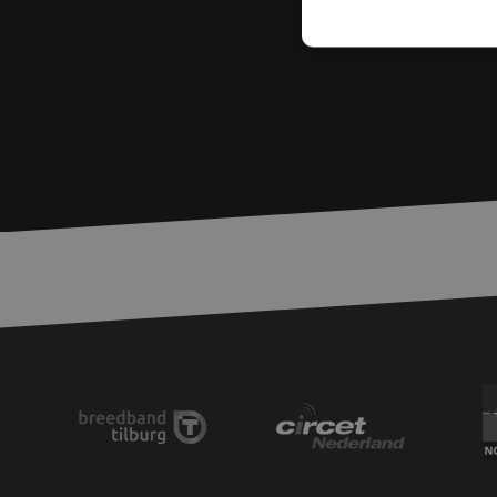
S
Strikt noodzakelijke
accountbeheer. De we
Naam
PHPSESSID
zfccn
zfccn