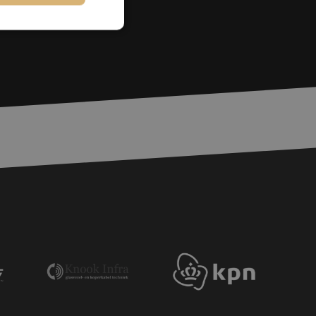
rd
elding en
basis van de PHP-
ene doeleinden die
erssessies te
een willekeurig
ikt, kan specifiek
eld is het behouden
ker tussen pagina's.
voor een veilige
, het verbeteren van
door het voorkomen
nvallen.
voor een veilige
, het verbeteren van
door het voorkomen
nvallen.