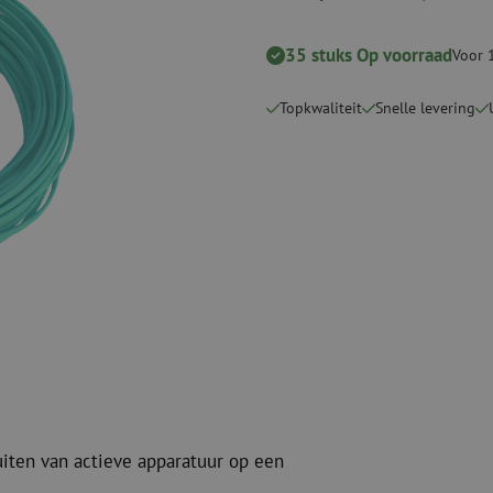
Verbruiksmaterialen
Coax
Bevestigingsmaterialen
35 stuks Op voorraad
Overspannings
Voor 
Kabelbinders
Coax kabels
Tape
Coax connecto
Topkwaliteit
Snelle levering
Overige verbruiksmaterialen
Coax gereedsc
uiten van actieve apparatuur op een