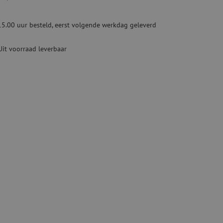
Tweedehands apparatuur
beveiliging
Tweedehands lasapparatuur
15.00 uur besteld, eerst volgende werkdag geleverd
Tweedehands blaasapparatuur
ren
Uit voorraad leverbaar
hap