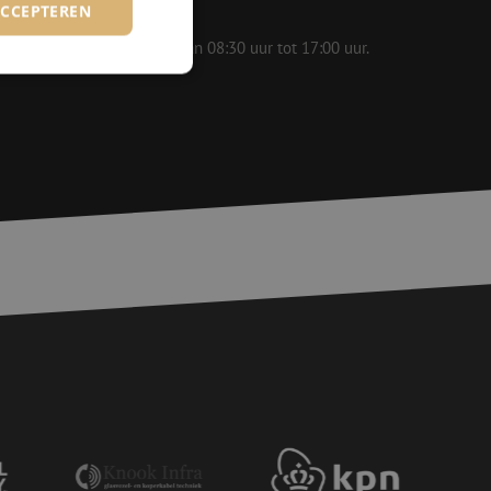
ACCEPTEREN
 op werkdagen bereikbaar van 08:30 uur tot 17:00 uur.
rd
elding en
basis van de PHP-
ene doeleinden die
erssessies te
een willekeurig
ikt, kan specifiek
eld is het behouden
ker tussen pagina's.
voor een veilige
, het verbeteren van
door het voorkomen
nvallen.
voor een veilige
, het verbeteren van
door het voorkomen
nvallen.