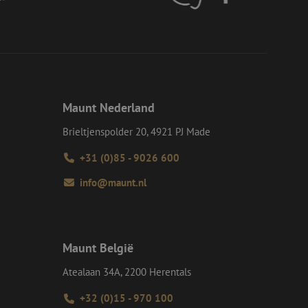
en op te slaan voor
iële doeleinden
e Request Forgery
 ervoor dat
op een website
momenteel is
d van de site.
Maunt Nederland
e Request Forgery
 ervoor dat
Brieltjenspolder 20, 4921 PJ Made
op een website
momenteel is
d van de site.
+31 (0)85 - 9026 600
eid te maken
info@maunt.nl
or de website, om
 het gebruik van
ie-Script.com-
oekers te
-Script.com is
Maunt België
Atealaan 34A, 2200 Herentals
Omschrijving
+32 (0)15 - 970 100