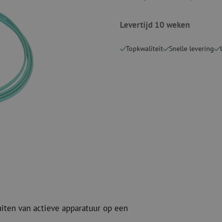
Verbruiksmaterialen
Coax
Bevestigingsmaterialen
Levertijd 10 weken
Overspannings
Kabelbinders
Coax kabels
Tape
Coax connecto
Topkwaliteit
Snelle levering
Overige verbruiksmaterialen
Coax gereedsc
uiten van actieve apparatuur op een