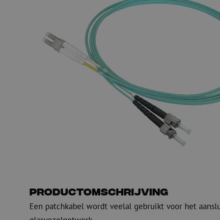
Glasvezel blaasapparatuur
Glasvezel test- en
meetapparatuur
PicoFlow Rapid
Nanoflow Rapid
Testen
MultiFlow Rapid
Meten
MiniFlow Rapid
Inspectie
OTDR
Productomschrijving
Een patchkabel wordt veelal gebruikt voor het aansl