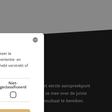
keer te
DUTCH
ertentie- en
FRENCH
agen?
hebt verstrekt of
rder!
Niet-
oen, Julia en Isabelle het eerste aanspreekpunt
geclassificeerd
eel enthousiasme denkt ze mee over de juiste
in om samen het beste resultaat te bereiken.