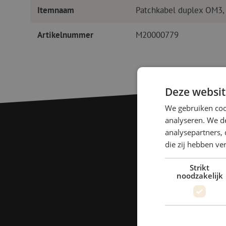
Itemnaam
Patchkabel duplex OM3,
Artikelnummer
M20000779
Deze websit
We gebruiken coo
analyseren. We de
analysepartners, 
die zij hebben v
Strikt
noodzakelijk