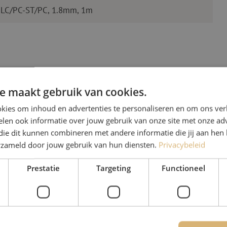
 LC/PC-ST/PC, 1.8mm, 1m
e maakt gebruik van cookies.
kies om inhoud en advertenties te personaliseren en om ons ver
len ook informatie over jouw gebruik van onze site met onze adv
Heb je vr
die dit kunnen combineren met andere informatie die jij aan hen 
erzameld door jouw gebruik van hun diensten.
Privacybeleid
Michelle helpt je graag ve
Prestatie
Targeting
Functioneel
Michelle is samen met Jer
voor onze klanten. Met v
oplossing en zet ze zich 