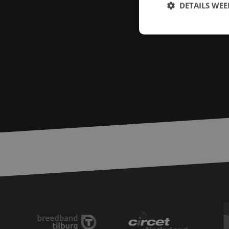
DETAILS WE
S
Strikt noodzakelijke
accountbeheer. De we
Naam
PHPSESSID
zfccn
zfccn