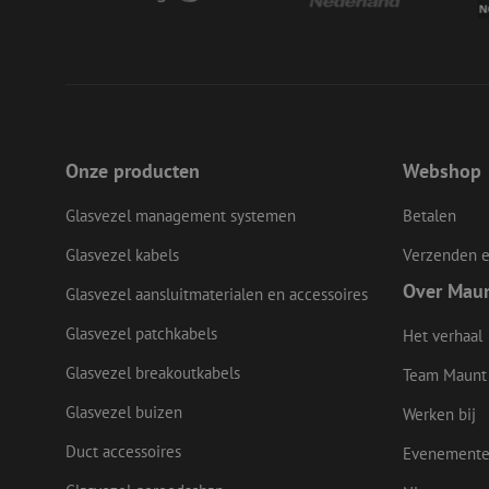
li_gc
LS_CSRF_TOKEN
Onze producten
Webshop
LS_CSRF_TOKEN
Glasvezel management systemen
Betalen
Glasvezel kabels
Verzenden e
__cf_bm
Over Mau
Glasvezel aansluitmaterialen en accessoires
Glasvezel patchkabels
Het verhaal
CookieScriptConse
Glasvezel breakoutkabels
Team Maunt
Glasvezel buizen
Werken bij
Duct accessoires
Evenement
Naam
Naam
Aanbieder