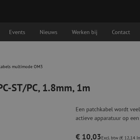
Events
Nieuws
Werken bij
Contact
, 1m
Glasvezel aansluitmaterialen
Glasvezel pa
Pigtails
Patchkabels s
kabels multimode OM3
Adapters
Patchkabels m
Las benodigdheden
Patchkabels m
/PC-ST/PC, 1.8mm, 1m
Las accessoires
Simplex
Glasvezel gereedschap
Glasvezel rei
Een patchkabel wordt veel
Ontmanteling
Droge reinigin
actieve apparatuur op een
Kniptangen
Vloeistof reini
ctoren
Knijptangen
Reinigingsacce
Snijgereedschappen
Reinigingspak
€ 10,03
Excl. btw (€ 12,14 In