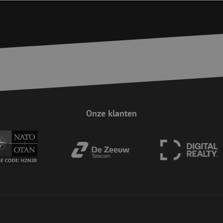
trikt noodzakelijk
Prestatie
Targeting
Functioneel
Niet-geclassificee
 cookies maken de kernfunctionaliteiten van de website mogelijk, zoals gebruikersaanm
bsite kan niet goed worden gebruikt zonder de strikt noodzakelijke cookies.
Aanbieder / Domein
Vervaldatum
Omschrijving
Sessie
Cookie gegenereerd door applicaties op 
PHP.net
taal. Dit is een identificator voor algem
www.maunt.be
wordt gebruikt om variabelen van gebruik
onderhouden. Het is normaal gesproken 
gegenereerd nummer, hoe het wordt gebru
zijn voor de site, maar een goed voorbe
Onze klanten
van een ingelogde status voor een gebrui
Sessie
Deze cookie wordt gebruikt om te zorgen 
Zoho
indiening van formulieren op de website
pagesense-
de veiligheid en de gebruikerservaring 
collect.zoho.eu
van CSRF (Cross-Site Request Forgery) aa
Google Privacy Policy
Sessie
Deze cookie wordt gebruikt om te zorgen 
Zoho
indiening van formulieren op de website
pagesense-hb-
de veiligheid en de gebruikerservaring 
collect.zoho.eu
van CSRF (Cross-Site Request Forgery) aa
5 maanden 4
Wordt gebruikt om toestemming van gast
LinkedIn
weken
het gebruik van cookies voor niet-essent
Corporation
.linkedin.com