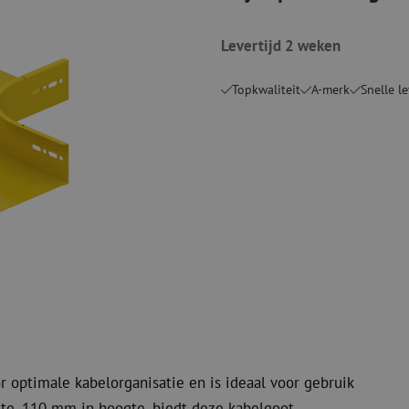
Snijgereedschappen
Reinigingspak
Levertijd 2 weken
Verbruiksmaterialen
Coax
Bevestigingsmaterialen
Overspannings
Topkwaliteit
A-merk
Snelle l
Kabelbinders
Coax kabels
Tape
Coax connecto
Overige verbruiksmaterialen
Coax gereedsc
r optimale kabelorganisatie en is ideaal voor gebruik
te, 110 mm in hoogte, biedt deze kabelgoot