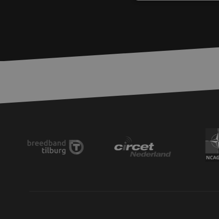
S
Strikt noodzakelijke
accountbeheer. De we
Naam
PHPSESSID
zfccn
zfccn
li_gc