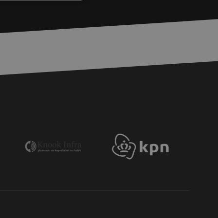
rd
elding en
basis van de PHP-
ene doeleinden die
erssessies te
een willekeurig
ikt, kan specifiek
eld is het behouden
ker tussen pagina's.
voor een veilige
, het verbeteren van
door het voorkomen
nvallen.
voor een veilige
, het verbeteren van
door het voorkomen
nvallen.
en op te slaan voor
iële doeleinden