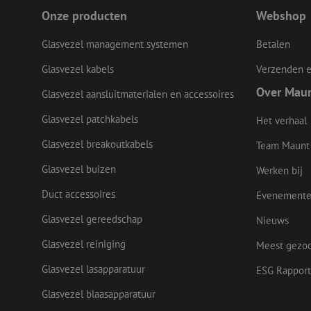
Onze producten
Webshop
LS_CSRF_TOKEN
Glasvezel management systemen
Betalen
Glasvezel kabels
Verzenden e
LS_CSRF_TOKEN
Over Mau
Glasvezel aansluitmaterialen en accessoires
Glasvezel patchkabels
Het verhaal
__cf_bm
Glasvezel breakoutkabels
Team Maunt
Glasvezel buizen
Werken bij
CookieScriptConse
Duct accessoires
Evenement
Glasvezel gereedschap
Nieuws
Glasvezel reiniging
Meest gezo
Naam
Naam
Aanbieder
Glasvezel lasapparatuur
Naam
ESG Rapport
zsce4753e68f69b42
/ Domein
Aanbi
Naam
zps-tgr-dts
Dome
fp_user_id
Glasvezel blaasapparatuur
zft-
.maunt.be
sdc
IDE
Goog