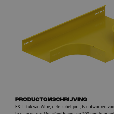
PE
Waarschuwing
Glasvezel blaasapparatuur
Glasvezel test- en
meetapparatuur
PicoFlow Rapid
Nanoflow Rapid
Testen
MultiFlow Rapid
Meten
MiniFlow Rapid
Inspectie
OTDR
Productomschrijving
FS T-stuk van Wibe, gele kabelgoot, is ontworpen voo
in datacenters. Met afmetingen van 200 mm in breed