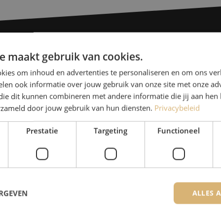
e maakt gebruik van cookies.
Heb je vr
kies om inhoud en advertenties te personaliseren en om ons ver
len ook informatie over jouw gebruik van onze site met onze adv
Michelle helpt je graag ve
die dit kunnen combineren met andere informatie die jij aan hen 
Michelle is samen met Jer
erzameld door jouw gebruik van hun diensten.
Privacybeleid
voor onze klanten. Met v
Prestatie
Targeting
Functioneel
oplossing en zet ze zich 
+32 (0)15 970 100
De specialisten van Maunt zijn
ERGEVEN
ALLES 
Contact opnemen