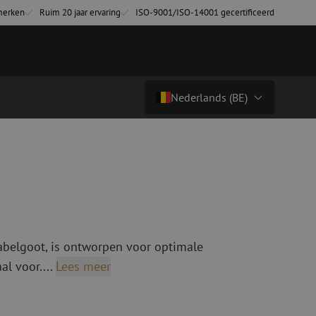
merken
Ruim 20 jaar ervaring
ISO-9001/ISO-14001 gecertificeerd
Nederlands (BE)
Prijs op aanvraag
Land/Taal
tchkabels
Glasvezel breakoutkabels
inglemode
Breakoutkabels singlemode
Nederlands (NL)
ultimode OM3
ultimode OM4
Nederlands (BE)
English
kabelgoot, is ontworpen voor optimale
niging
Glasvezel lasapparatuur
Français
al voor....
Lees meer
g
Lasapparatuur
Deutsch
ging
Lasapparatuur accessoires
ssoires
Cleavers