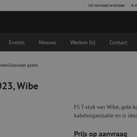
Uit voorraad leverbaar
A-
Events
Nieuws
Werken bij
Contact
emen
Glasvezel goten
Glasvezel aansluitmaterialen
Glasvezel pa
Pigtails
Patchkabels s
023, Wibe
Adapters
Patchkabels m
Las benodigdheden
Patchkabels m
Las accessoires
Simplex
FS T-stuk van Wibe, gele 
Glasvezel gereedschap
Glasvezel rei
kabelorganisatie en is idea
Ontmanteling
Droge reinigin
Kniptangen
Vloeistof reini
Prijs op aanvraag
ctoren
Knijptangen
Reinigingsacce