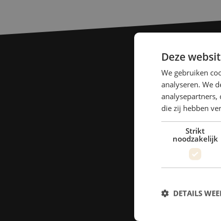
Deze websit
We gebruiken coo
analyseren. We de
analysepartners, 
die zij hebben v
Strikt
noodzakelijk
DETAILS WE