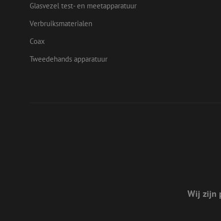
drscc
.doub
Glasvezel test- en meetapparatuur
uesign
Verbruiksmaterialen
bcookie
Micr
Corp
Coax
.link
Tweedehands apparatuur
lidc
Micr
_ga_472Z6CMDDV
Corp
.link
_ga
_gcl_au
Goog
.mau
test_cookie
Goog
.doub
_fbp
Meta
Inc.
.mau
Wij zijn 