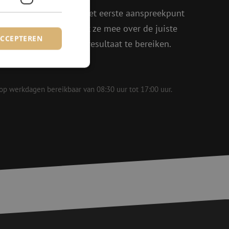
oen, Julia en Isabelle het eerste aanspreekpunt
eel enthousiasme denkt ze mee over de juiste
ACCEPTEREN
in om samen het beste resultaat te bereiken.
 op werkdagen bereikbaar van 08:30 uur tot 17:00 uur.
rd
elding en
basis van de PHP-
ene doeleinden die
erssessies te
een willekeurig
ikt, kan specifiek
eld is het behouden
ker tussen pagina's.
voor een veilige
, het verbeteren van
door het voorkomen
nvallen.