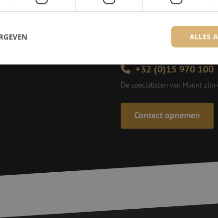
Michelle is samen met Jer
voor onze klanten. Met v
ERGEVEN
ALLES 
oplossing en zet ze zich 
+32 (0)15 970 100
De specialisten van Maunt zijn
trikt noodzakelijk
Prestatie
Targeting
Functioneel
Niet-geclassificee
 cookies maken de kernfunctionaliteiten van de website mogelijk, zoals gebruikersaanm
bsite kan niet goed worden gebruikt zonder de strikt noodzakelijke cookies.
Contact opnemen
Aanbieder / Domein
Vervaldatum
Omschrijving
Sessie
Cookie gegenereerd door applicaties op 
PHP.net
taal. Dit is een identificator voor algem
www.maunt.be
wordt gebruikt om variabelen van gebruik
onderhouden. Het is normaal gesproken 
gegenereerd nummer, hoe het wordt gebru
zijn voor de site, maar een goed voorbe
van een ingelogde status voor een gebrui
Sessie
Deze cookie wordt gebruikt om te zorgen 
Zoho
indiening van formulieren op de website
pagesense-
de veiligheid en de gebruikerservaring 
collect.zoho.eu
van CSRF (Cross-Site Request Forgery) aa