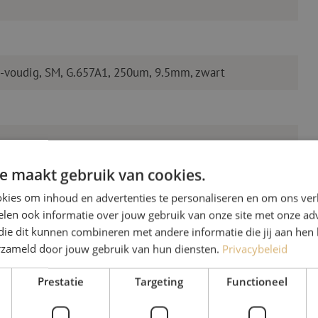
2-voudig, SM, G.657A1, 250um, 9.5mm, zwart
e maakt gebruik van cookies.
kies om inhoud en advertenties te personaliseren en om ons ver
len ook informatie over jouw gebruik van onze site met onze adv
die dit kunnen combineren met andere informatie die jij aan hen 
erzameld door jouw gebruik van hun diensten.
Privacybeleid
Heb je vr
Prestatie
Targeting
Functioneel
Michelle helpt je graag ve