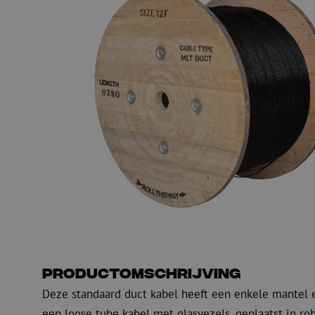
PE
Waarschuwing
Glasvezel blaasapparatuur
Glasvezel test- en
meetapparatuur
PicoFlow Rapid
Nanoflow Rapid
Testen
MultiFlow Rapid
Meten
MiniFlow Rapid
Inspectie
OTDR
Productomschrijving
Deze standaard duct kabel heeft een enkele mantel e
een loose tube kabel met glasvezels, geplaatst in ro