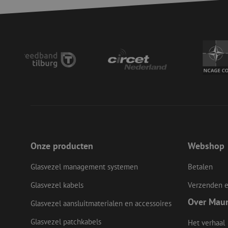
zfccn
li_gc
LS_CSRF_TOKEN
LS_CSRF_TOKEN
Onze producten
Webshop
__cf_bm
Glasvezel management systemen
Betalen
Glasvezel kabels
Verzenden e
CookieScriptConse
Over Mau
Glasvezel aansluitmaterialen en accessoires
Glasvezel patchkabels
Het verhaal