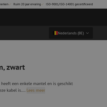
merken
Ruim 20 jaar ervaring
ISO-9001/ISO-14001 gecertificeerd
Nederlands (BE)
Prijs op aanvraag
Land/Taal
tchkabels
Glasvezel breakoutkabels
inglemode
Breakoutkabels singlemode
Nederlands (NL)
m, zwart
ultimode OM3
ultimode OM4
Nederlands (BE)
English
 heeft een enkele mantel en is geschikt
niging
Glasvezel lasapparatuur
Français
ze kabel is....
Lees meer
g
Lasapparatuur
Deutsch
ging
Lasapparatuur accessoires
ssoires
Cleavers