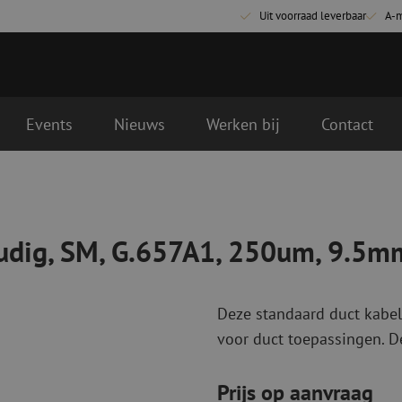
Uit voorraad leverbaar
A-
Events
Nieuws
Werken bij
Contact
1, 250um, 9.5mm, zwart
t volgende werkdag geleverd
Glasvezel aansluitmaterialen
Glasvezel pa
Pigtails
Patchkabels s
oudig, SM, G.657A1, 250um, 9.5m
Adapters
Patchkabels m
Las benodigdheden
Patchkabels m
Las accessoires
Simplex
Deze standaard duct kabel
Glasvezel gereedschap
Glasvezel rei
voor duct toepassingen. De
Ontmanteling
Droge reinigin
Kniptangen
Vloeistof reini
Prijs op aanvraag
ctoren
Knijptangen
Reinigingsacce