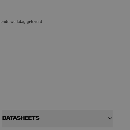
ketten
Specialty lasapparatuur
Tweedehands apparatuur
lgende werkdag geleverd
beveiliging
Tweedehands lasapparatuur
Tweedehands blaasapparatuur
ren
hap
Datasheets