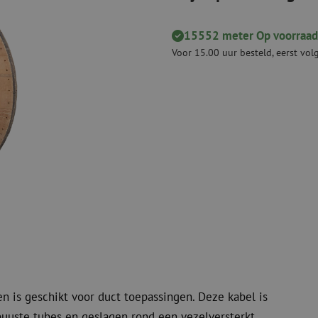
Snijgereedschappen
Reinigingspak
15552 meter Op voorraad
Verbruiksmaterialen
Coax
Voor 15.00 uur besteld, eerst vo
Bevestigingsmaterialen
Overspannings
Kabelbinders
Coax kabels
Tape
Coax connecto
Overige verbruiksmaterialen
Coax gereedsc
n is geschikt voor duct toepassingen. Deze kabel is
buuste tubes en geslagen rond een vezelversterkt