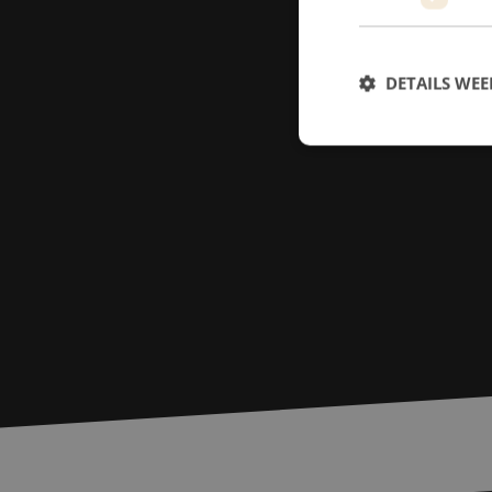
DETAILS WE
S
Strikt noodzakelijke
accountbeheer. De we
Naam
PHPSESSID
zfccn