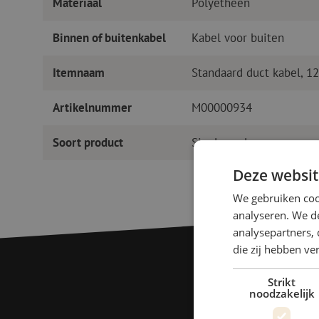
Materiaal
Polyetheen
Binnen of buitenkabel
Kabel voor buiten
Itemnaam
Standaard duct kabel, 1
Artikelnummer
M00000934
Soort product
Singlemode
Deze websit
We gebruiken coo
analyseren. We de
analysepartners, 
die zij hebben v
Strikt
noodzakelijk