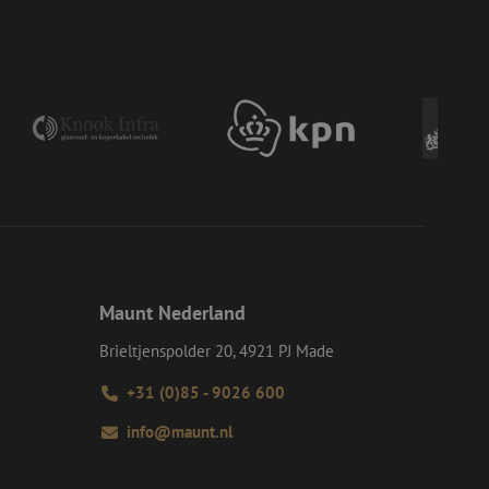
voor een veilige
, het verbeteren van
door het voorkomen
nvallen.
en op te slaan voor
iële doeleinden
e Request Forgery
 ervoor dat
op een website
momenteel is
d van de site.
e Request Forgery
 ervoor dat
op een website
momenteel is
Maunt Nederland
d van de site.
Brieltjenspolder 20, 4921 PJ Made
eid te maken
or de website, om
 het gebruik van
+31 (0)85 - 9026 600
ie-Script.com-
info@maunt.nl
oekers te
-Script.com is