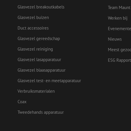
Glasvezel breakoutkabels
Team Maunt
Naam
Glasvezel buizen
Werken bij
Naam
Aanbieder
Naam
zsce4753e68f69b42
/ Domein
Aanbi
Naam
zps-tgr-dts
Dome
Duct accessoires
Evenement
fp_user_id
zft-
.maunt.be
sdc
IDE
Goog
Glasvezel gereedschap
Nieuws
drscc
.doub
Glasvezel reiniging
Meest gezo
uesign
bcookie
Micr
Glasvezel lasapparatuur
ESG Rapport
Corp
.link
Glasvezel blaasapparatuur
lidc
Micr
_ga_472Z6CMDDV
Corp
Glasvezel test- en meetapparatuur
.link
_ga
Verbruiksmaterialen
_gcl_au
Goog
.mau
Coax
Tweedehands apparatuur
test_cookie
Goog
.doub
_fbp
Meta
Inc.