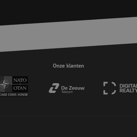
van een ingelogde status voor een gebrui
Sessie
Deze cookie wordt gebruikt om te zorgen 
Zoho
indiening van formulieren op de website
pagesense-
de veiligheid en de gebruikerservaring 
collect.zoho.eu
van CSRF (Cross-Site Request Forgery) aa
Google Privacy Policy
Sessie
Deze cookie wordt gebruikt om te zorgen 
Zoho
indiening van formulieren op de website
pagesense-hb-
de veiligheid en de gebruikerservaring 
collect.zoho.eu
van CSRF (Cross-Site Request Forgery) aa
5 maanden 4
Wordt gebruikt om toestemming van gast
LinkedIn
weken
het gebruik van cookies voor niet-essent
Corporation
.linkedin.com
Onze klanten
Sessie
Deze cookie wordt gebruikt om Cross-Sit
Zoho Corporation
(CSRF) aanvallen te voorkomen. Het zorgt
salesiq.zoho.eu
inzendingen afkomstig van formulieren 
worden gemaakt door de gebruiker die 
ingelogd, het verbeteren van de veilighei
Sessie
Deze cookie wordt gebruikt om Cross-Sit
Zoho Corporation
(CSRF) aanvallen te voorkomen. Het zorgt
salesiq.zohopublic.eu
inzendingen afkomstig van formulieren 
worden gemaakt door de gebruiker die 
ingelogd, het verbeteren van de veilighei
29 minuten
Deze cookie wordt gebruikt om ondersch
Cloudflare Inc.
59 seconden
tussen mensen en bots. Dit is gunstig vo
.linkedin.com
geldige rapporten te kunnen maken over