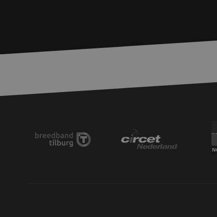
zfccn
zfccn
li_gc
LS_CSRF_TOKEN
LS_CSRF_TOKEN
__cf_bm