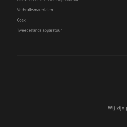
test_cookie
Goog
Verbruiksmaterialen
.doub
_fbp
Meta
Coax
Inc.
.mau
Tweedehands apparatuur
Wij zijn 