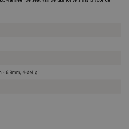
, wanneer de seal van de lasmof te smal is voor de
m - 6.8mm, 4-delig