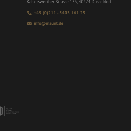
Kaiserswerther Strasse 135, 40474 Dusseldorf
 en wordt gebruikt
m van Google) om te
s te berekenen
ondersteunt.
+49 (0)211 - 5405 161 25
ten te leveren,
info@maunt.de