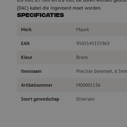
6.6 mm, 6.7 mm en 6.8 mm. De boren worden gebruikt
(DAC) kabel die ingevoerd moet worden.
Specificaties
Merk
Maunt
EAN
9505145155963
Kleur
Brons
Itemnaam
Precisie borenset, 6.5m
Artikelnummer
M00001136
Soort gereedschap
Diversen