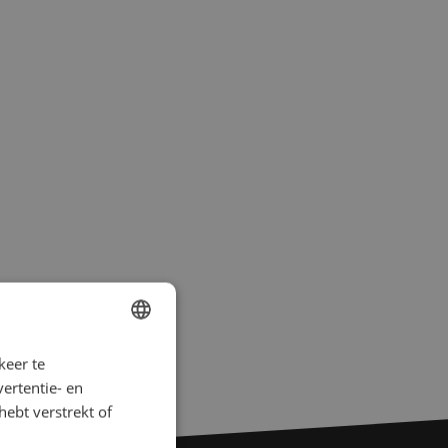
keer te
DUTCH
ertentie- en
FRENCH
hebt verstrekt of