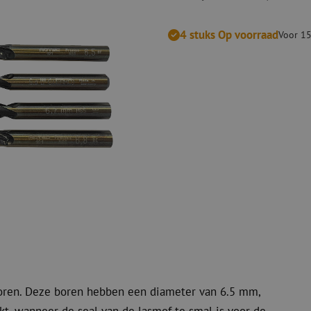
Verbruiksmaterialen
Coax
Bevestigingsmaterialen
4 stuks Op voorraad
Overspannings
Voor 15
Kabelbinders
Coax kabels
Tape
Coax connecto
Overige verbruiksmaterialen
Coax gereedsc
 boren. Deze boren hebben een diameter van 6.5 mm,