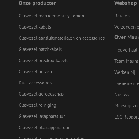
Onze producten
Webshop
CookieScriptConse
Glasvezel management systemen
Betalen
Glasvezel kabels
Verzenden e
Over Mau
Glasvezel aansluitmaterialen en accessoires
Naam
Naam
Aanbieder
Naam
Glasvezel patchkabels
Het verhaal
zsce4753e68f69b42
/ Domein
Aanbi
Naam
zps-tgr-dts
Dome
fp_user_id
zft-
.maunt.be
Glasvezel breakoutkabels
Team Maunt
sdc
IDE
Goog
drscc
.doub
Glasvezel buizen
Werken bij
uesign
Duct accessoires
Evenement
bcookie
Micr
Corp
Glasvezel gereedschap
Nieuws
.link
Glasvezel reiniging
lidc
Meest gezo
Micr
_ga_472Z6CMDDV
Corp
.link
Glasvezel lasapparatuur
ESG Rapport
_ga
_gcl_au
Goog
Glasvezel blaasapparatuur
.mau
Glasvezel test- en meetapparatuur