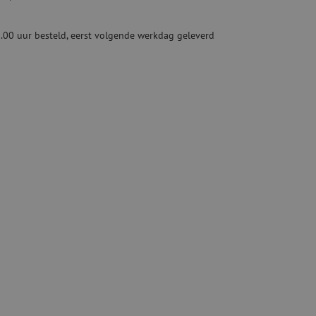
Tweedehands apparatuur
beveiliging
Tweedehands lasapparatuur
.00 uur besteld, eerst volgende werkdag geleverd
Tweedehands blaasapparatuur
ren
hap