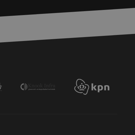
ker tussen pagina's.
voor een veilige
, het verbeteren van
door het voorkomen
nvallen.
voor een veilige
, het verbeteren van
door het voorkomen
nvallen.
en op te slaan voor
iële doeleinden
e Request Forgery
 ervoor dat
op een website
momenteel is
d van de site.
e Request Forgery
 ervoor dat
op een website
momenteel is
d van de site.
eid te maken
or de website, om
 het gebruik van