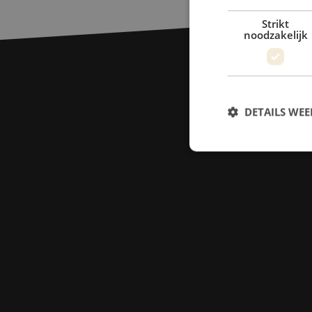
Strikt
noodzakelijk
DETAILS WE
S
Strikt noodzakelijke
accountbeheer. De we
Naam
PHPSESSID