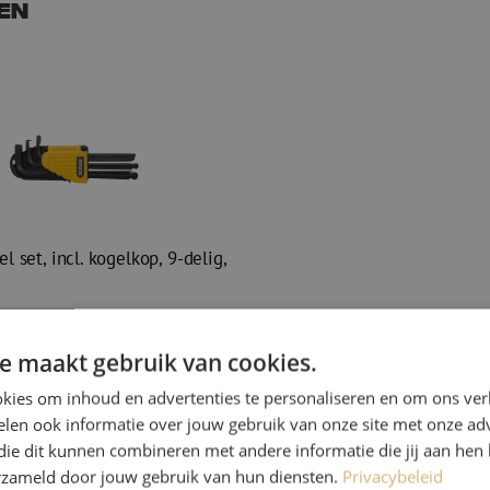
en
l set, incl. kogelkop, 9-delig,
cl. btw
€ 27,61
Incl.
e maakt gebruik van cookies.
op voorraad
r besteld, eerst volgende werkdag
kies om inhoud en advertenties te personaliseren en om ons ver
len ook informatie over jouw gebruik van onze site met onze adv
l set, incl. kogelkop, 9-delig, Ironside
die dit kunnen combineren met andere informatie die jij aan hen 
erzameld door jouw gebruik van hun diensten.
Privacybeleid