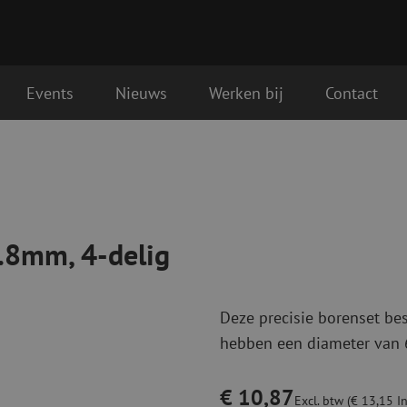
Events
Nieuws
Werken bij
Contact
Glasvezel aansluitmaterialen
Glasvezel pa
ende werkdag geleverd
Pigtails
Patchkabels s
Adapters
Patchkabels m
Las benodigdheden
Patchkabels m
6.8mm, 4-delig
Las accessoires
Simplex
Glasvezel gereedschap
Glasvezel rei
Deze precisie borenset bes
Ontmanteling
Droge reinigin
hebben een diameter van 
Kniptangen
Vloeistof reini
ctoren
Knijptangen
Reinigingsacce
Snijgereedschappen
Reinigingspak
€ 10,87
Excl. btw (€ 13,15 In