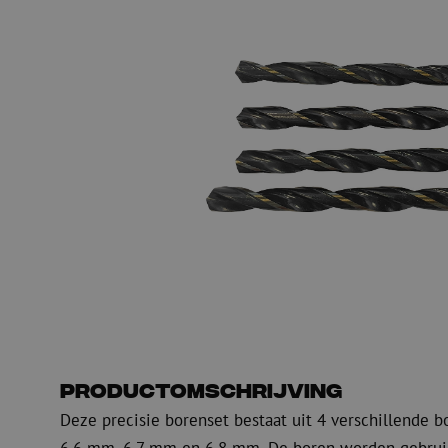
Glasvezel blaasapparatuur
Glasvezel test- en
meetapparatuur
PicoFlow Rapid
Nanoflow Rapid
Testen
MultiFlow Rapid
Meten
MiniFlow Rapid
Inspectie
OTDR
Productomschrijving
Deze precisie borenset bestaat uit 4 verschillende