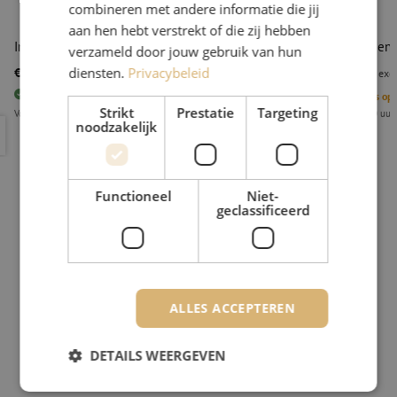
combineren met andere informatie die jij
aan hen hebt verstrekt of die zij hebben
Inzetblok 1.7mm, t.b.v. striptang Raucut
Vervangend 
verzameld door jouw gebruik van hun
diensten.
Privacybeleid
€ 17,12
€ 21,30
excl. btw
€ 20,72
Incl.
excl
9
stuks
Op voorraad
1
Stuks op
Strikt
Prestatie
Targeting
Voor 15.00 uur besteld, eerst volgende werkdag geleverd
Voor 15.00 uur
noodzakelijk
Inzetblok 1.7mm, t.b.v. striptang Raucut
Vervangend
Functioneel
Niet-
geclassificeerd
ALLES ACCEPTEREN
DETAILS WEERGEVEN