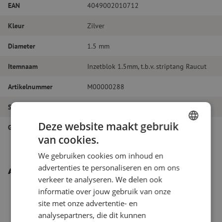
EAN
4049002010712
Kleur
Zilver
Diameter
1.5 mm
Itemnaam
Inzetblok 1.5mm, t.b.v. striptang Raucut
Artikelnummer
M00000288
Soort gereedschap
Losse onderdelen
Deze website maakt gebruik
Gereedschapstype
Losse onderdelen
van cookies.
DUTCH
We gebruiken cookies om inhoud en
FRENCH
advertenties te personaliseren en om ons
Andere interessante producten
verkeer te analyseren. We delen ook
informatie over jouw gebruik van onze
site met onze advertentie- en
analysepartners, die dit kunnen