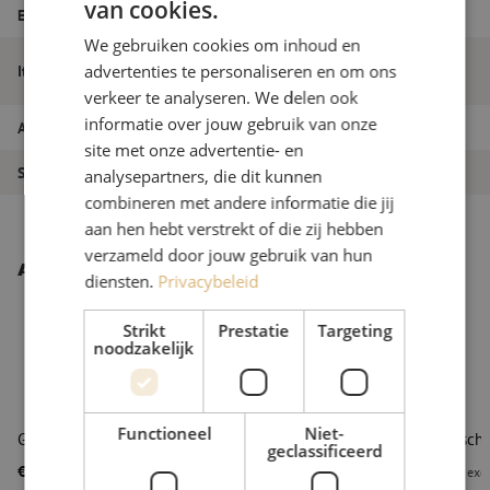
van cookies.
DUTCH
EAN
9502139965621
We gebruiken cookies om inhoud en
FRENCH
Gereedschapstas compleet, FTTH, HAS
advertenties te personaliseren en om ons
Itemnaam
monteur, type 1
verkeer te analyseren. We delen ook
informatie over jouw gebruik van onze
Artikelnummer
M00000764
site met onze advertentie- en
Soort gereedschap
Gereedschapssets
analysepartners, die dit kunnen
combineren met andere informatie die jij
aan hen hebt verstrekt of die zij hebben
verzameld door jouw gebruik van hun
Andere interessante producten
diensten.
Privacybeleid
Strikt
Prestatie
Targeting
noodzakelijk
Functioneel
Niet-
Gereedschapstas (leeg), large, Parat
Gereedschap
geclassificeerd
€ 95,63
€ 54,34
excl. btw
€ 115,71
Incl.
excl