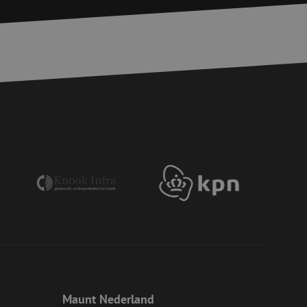
rd
elding en
basis van de PHP-
ene doeleinden die
erssessies te
een willekeurig
ikt, kan specifiek
eld is het behouden
ker tussen pagina's.
voor een veilige
, het verbeteren van
door het voorkomen
nvallen.
voor een veilige
, het verbeteren van
door het voorkomen
nvallen.
en op te slaan voor
iële doeleinden
Maunt Nederland