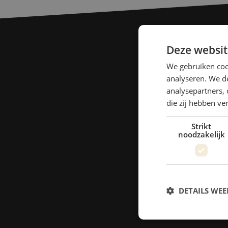
Deze websit
We gebruiken coo
analyseren. We de
analysepartners, 
die zij hebben v
Strikt
noodzakelijk
DETAILS WE