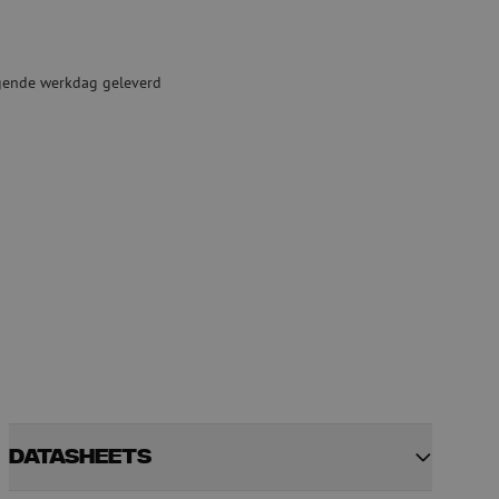
ketten
Specialty lasapparatuur
Tweedehands apparatuur
lgende werkdag geleverd
beveiliging
Tweedehands lasapparatuur
Tweedehands blaasapparatuur
ren
hap
Datasheets