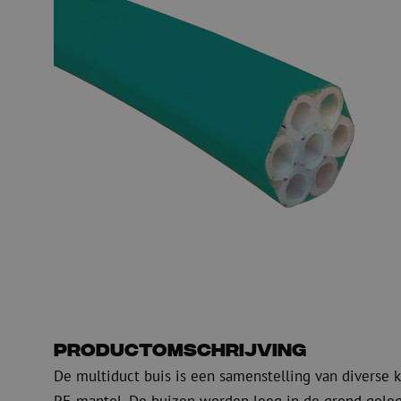
PE
Waarschuwing
Glasvezel blaasapparatuur
Glasvezel test- en
meetapparatuur
PicoFlow Rapid
Nanoflow Rapid
Testen
MultiFlow Rapid
Meten
MiniFlow Rapid
Inspectie
OTDR
Productomschrijving
De multiduct buis is een samenstelling van diverse 