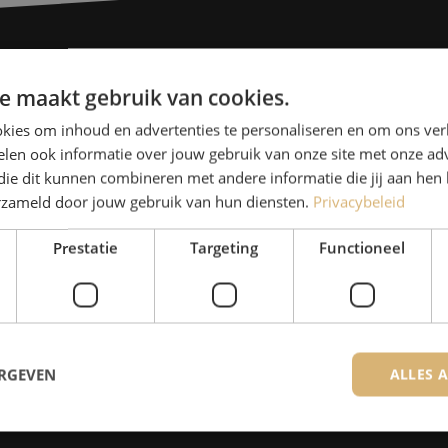
Heb je vr
e maakt gebruik van cookies.
kies om inhoud en advertenties te personaliseren en om ons ver
Michelle helpt je graag ve
len ook informatie over jouw gebruik van onze site met onze adv
Michelle is samen met Jer
die dit kunnen combineren met andere informatie die jij aan hen 
erzameld door jouw gebruik van hun diensten.
Privacybeleid
voor onze klanten. Met v
oplossing en zet ze zich 
Prestatie
Targeting
Functioneel
+32 (0)15 970 100
De specialisten van Maunt zijn
ERGEVEN
ALLES 
Contact opnemen