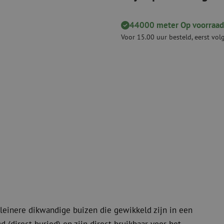
Snijgereedschappen
Reinigingspak
44000 meter Op voorraad
Verbruiksmaterialen
Coax
Voor 15.00 uur besteld, eerst vo
Bevestigingsmaterialen
Overspannings
Kabelbinders
Coax kabels
Tape
Coax connecto
Overige verbruiksmaterialen
Coax gereedsc
kleinere dikwandige buizen die gewikkeld zijn in een