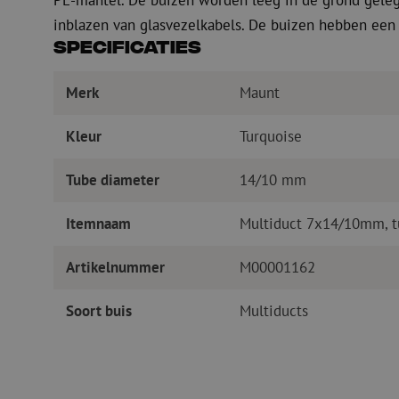
PE-mantel. De buizen worden leeg in de grond gelegd 
inblazen van glasvezelkabels. De buizen hebben een l
Specificaties
Merk
Maunt
Kleur
Turquoise
Tube diameter
14/10 mm
Itemnaam
Multiduct 7x14/10mm, t
Artikelnummer
M00001162
Soort buis
Multiducts