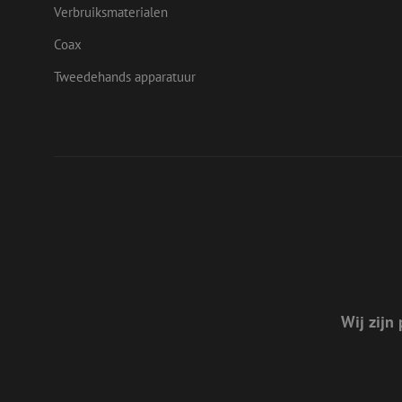
Verbruiksmaterialen
uesign
bcookie
Micr
Coax
Corp
.link
Tweedehands apparatuur
lidc
Micr
_ga_472Z6CMDDV
Corp
.link
_ga
_gcl_au
Goog
.mau
test_cookie
Goog
.doub
_fbp
Meta
Inc.
.mau
Wij zijn 