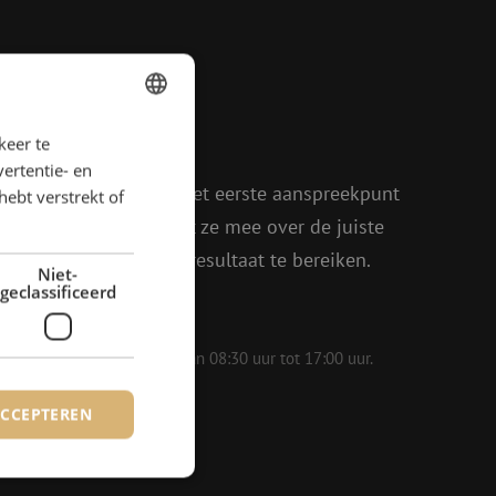
agen?
keer te
DUTCH
rder!
ertentie- en
FRENCH
oen, Julia en Isabelle het eerste aanspreekpunt
hebt verstrekt of
eel enthousiasme denkt ze mee over de juiste
in om samen het beste resultaat te bereiken.
Niet-
geclassificeerd
 op werkdagen bereikbaar van 08:30 uur tot 17:00 uur.
ACCEPTEREN