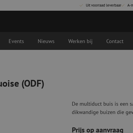
Uit voorraad leverbaar
A-
Events
Nieuws
Werken bij
Contact
t volgende werkdag geleverd
Glasvezel aansluitmaterialen
Glasvezel pa
Pigtails
Patchkabels s
oise (ODF)
Adapters
Patchkabels m
Las benodigdheden
Patchkabels m
Las accessoires
Simplex
De multiduct buis is een s
Glasvezel gereedschap
Glasvezel rei
dikwandige buizen die gewi
Ontmanteling
Droge reinigin
Kniptangen
Vloeistof reini
Prijs op aanvraag
ctoren
Knijptangen
Reinigingsacce