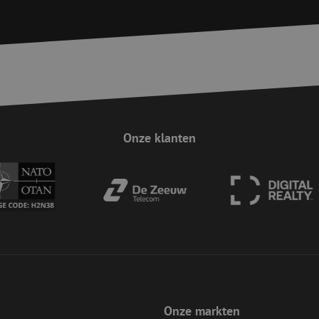
trikt noodzakelijk
Prestatie
Targeting
Functioneel
Niet-geclassificee
 cookies maken de kernfunctionaliteiten van de website mogelijk, zoals gebruikersaanm
bsite kan niet goed worden gebruikt zonder de strikt noodzakelijke cookies.
Aanbieder / Domein
Vervaldatum
Omschrijving
Sessie
Cookie gegenereerd door applicaties op 
PHP.net
taal. Dit is een identificator voor algem
www.maunt.be
wordt gebruikt om variabelen van gebruik
onderhouden. Het is normaal gesproken 
Onze klanten
gegenereerd nummer, hoe het wordt gebru
zijn voor de site, maar een goed voorbe
van een ingelogde status voor een gebrui
Sessie
Deze cookie wordt gebruikt om te zorgen 
Zoho
indiening van formulieren op de website
pagesense-
de veiligheid en de gebruikerservaring 
collect.zoho.eu
van CSRF (Cross-Site Request Forgery) aa
Google Privacy Policy
Sessie
Deze cookie wordt gebruikt om te zorgen 
Zoho
indiening van formulieren op de website
pagesense-hb-
de veiligheid en de gebruikerservaring 
collect.zoho.eu
van CSRF (Cross-Site Request Forgery) aa
5 maanden 4
Wordt gebruikt om toestemming van gast
LinkedIn
weken
het gebruik van cookies voor niet-essent
Corporation
.linkedin.com
Onze markten