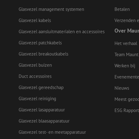
LS_CSRF_TOKEN
Glasvezel management systemen
Betalen
Glasvezel kabels
Verzenden e
LS_CSRF_TOKEN
Over Mau
Glasvezel aansluitmaterialen en accessoires
Glasvezel patchkabels
Het verhaal
Glasvezel breakoutkabels
__cf_bm
Team Maunt
Glasvezel buizen
Werken bij
CookieScriptConse
Duct accessoires
Evenement
Glasvezel gereedschap
Nieuws
Glasvezel reiniging
Meest gezo
Naam
Glasvezel lasapparatuur
ESG Rapport
Naam
Aanbieder
Naam
zsce4753e68f69b42
/ Domein
Aanbi
Naam
Glasvezel blaasapparatuur
zps-tgr-dts
Dome
fp_user_id
zft-
.maunt.be
sdc
IDE
Goog
Glasvezel test- en meetapparatuur
drscc
.doub