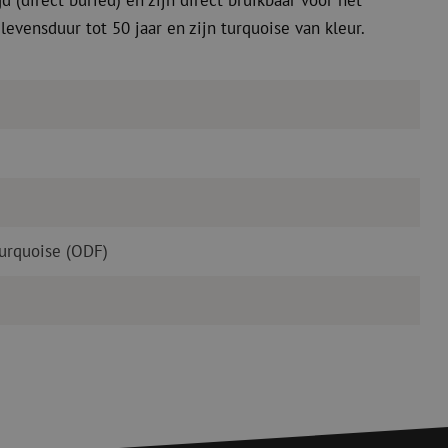
(direct buried) en zijn direct bruikbaar voor het
evensduur tot 50 jaar en zijn turquoise van kleur.
urquoise (ODF)