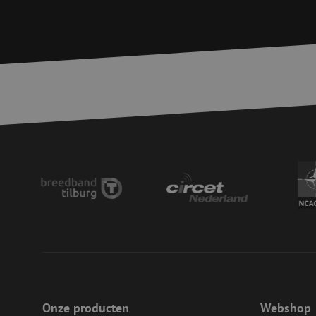
S
Strikt noodzakelijke
accountbeheer. De we
Naam
PHPSESSID
zfccn
zfccn
li_gc
Onze producten
Webshop