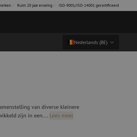
merken
Ruim 20 jaar ervaring
ISO-9001/ISO-14001 gecertificeerd
Nederlands (BE)
Prijs op aanvraag
Land/Taal
tchkabels
Glasvezel breakoutkabels
inglemode
Breakoutkabels singlemode
Nederlands (NL)
ultimode OM3
ultimode OM4
Nederlands (BE)
English
amenstelling van diverse kleinere
niging
Glasvezel lasapparatuur
Français
kkeld zijn in een....
Lees meer
g
Lasapparatuur
Deutsch
ging
Lasapparatuur accessoires
ssoires
Cleavers