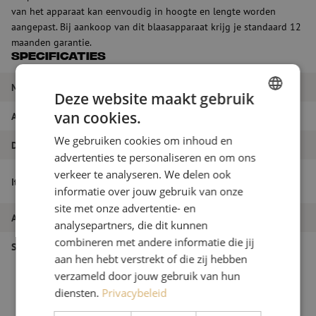
van het apparaat kan eenvoudig in hoogte en lengte worden
aangepast. Bij aankoop van dit blaasapparaat krijg je standaard 12
maanden garantie.
Specificaties
Merk
Fremco
Deze website maakt gebruik
van cookies.
Afstand
Tot 5000m
DUTCH
We gebruiken cookies om inhoud en
FRENCH
Duct diameter
10 - 63 mm
advertenties te personaliseren en om ons
verkeer te analyseren. We delen ook
Blaasapparaat, MultiFlow Rapid, t.b.v.
Itemnaam
ducts, Fremco
informatie over jouw gebruik van onze
site met onze advertentie- en
Artikelnummer
M10000073
analysepartners, die dit kunnen
combineren met andere informatie die jij
Soort product
MultiFlow Rapid
aan hen hebt verstrekt of die zij hebben
verzameld door jouw gebruik van hun
diensten.
Privacybeleid