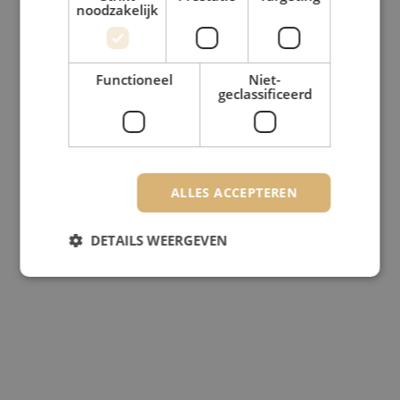
noodzakelijk
Functioneel
Niet-
geclassificeerd
ALLES ACCEPTEREN
DETAILS WEERGEVEN
Strikt noodzakelijk
Prestatie
Targeting
Functioneel
Niet-geclassificeerd
Strikt noodzakelijke cookies maken de
kernfunctionaliteiten van de website mogelijk, zoals
gebruikersaanmelding en accountbeheer. De