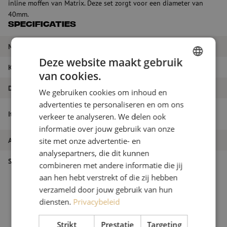
inline moffen van Matrix. Deze set zorgt voor een diameter van
40mm.
Specificaties
Merk
Radius Matrix
Deze website maakt gebruik
Kleur
Geel + Grijs
van cookies.
DUTCH
Diameter
40 mm
We gebruiken cookies om inhoud en
FRENCH
advertenties te personaliseren en om ons
Mof Inline, sealing set per poort, 40mm,
Itemnaam
verkeer te analyseren. We delen ook
Matrix 2
informatie over jouw gebruik van onze
Artikelnummer
M00000973
site met onze advertentie- en
analysepartners, die dit kunnen
Soort product
Inline moffen
combineren met andere informatie die jij
aan hen hebt verstrekt of die zij hebben
verzameld door jouw gebruik van hun
diensten.
Privacybeleid
Strikt
Prestatie
Targeting