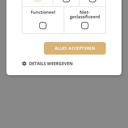
Functioneel
Niet-
geclassificeerd
ALLES ACCEPTEREN
DETAILS WEERGEVEN
Strikt noodzakelijk
Prestatie
Targeting
Functioneel
Niet-geclassificeerd
Strikt noodzakelijke cookies maken de
kernfunctionaliteiten van de website mogelijk, zoals
gebruikersaanmelding en accountbeheer. De
website kan niet goed worden gebruikt zonder de
strikt noodzakelijke cookies.