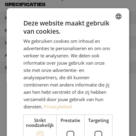
Specificaties
Merk
Maunt
Deze website maakt gebruik
van cookies.
Kleur
Wit
DUTCH
We gebruiken cookies om inhoud en
Itemnaam
Krimpkous, 3.2-6.4mm, rol 75m, wit
FRENCH
advertenties te personaliseren en om ons
Artikelnummer
M00000959
verkeer te analyseren. We delen ook
informatie over jouw gebruik van onze
Soort product
Afdichting
site met onze advertentie- en
analysepartners, die dit kunnen
combineren met andere informatie die jij
aan hen hebt verstrekt of die zij hebben
verzameld door jouw gebruik van hun
diensten.
Privacybeleid
Strikt
Prestatie
Targeting
noodzakelijk