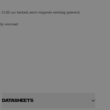
ketten
Specialty lasapparatuur
 15.00 uur besteld, eerst volgende werkdag geleverd.
Tweedehands apparatuur
beveiliging
Tweedehands lasapparatuur
Op voorraad
Tweedehands blaasapparatuur
ren
hap
Datasheets