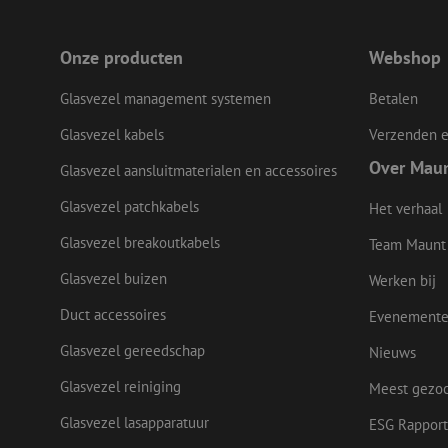
LS_CSRF_TOKEN
Onze producten
Webshop
Glasvezel management systemen
Betalen
LS_CSRF_TOKEN
Glasvezel kabels
Verzenden e
Over Mau
Glasvezel aansluitmaterialen en accessoires
Glasvezel patchkabels
__cf_bm
Het verhaal
Glasvezel breakoutkabels
Team Maunt
Glasvezel buizen
CookieScriptConse
Werken bij
Duct accessoires
Evenement
Glasvezel gereedschap
Nieuws
Naam
Glasvezel reiniging
Meest gezo
Naam
Aanbieder
Naam
zsce4753e68f69b42
/ Domein
Aanbi
Naam
Glasvezel lasapparatuur
ESG Rapport
zps-tgr-dts
Dome
fp_user_id
zft-
.maunt.be