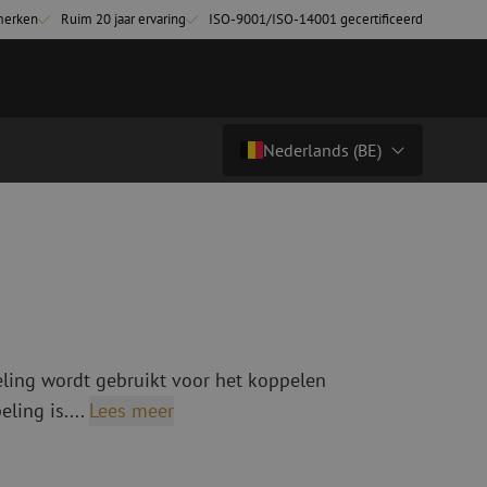
merken
Ruim 20 jaar ervaring
ISO-9001/ISO-14001 gecertificeerd
Nederlands (BE)
€ 8,00
excl. btw (€ 9,68 incl.)
Land/Taal
tchkabels
Glasvezel breakoutkabels
inglemode
Breakoutkabels singlemode
Nederlands (NL)
ultimode OM3
ultimode OM4
Nederlands (BE)
English
ling wordt gebruikt voor het koppelen
niging
Glasvezel lasapparatuur
Français
ling is....
Lees meer
g
Lasapparatuur
Deutsch
ging
Lasapparatuur accessoires
ssoires
Cleavers