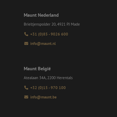
e Request Forgery
 ervoor dat
Maunt Nederland
op een website
momenteel is
Brieltjenspolder 20, 4921 PJ Made
d van de site.
e Request Forgery
+31 (0)85 - 9026 600
 ervoor dat
op een website
momenteel is
info@maunt.nl
d van de site.
eid te maken
or de website, om
 het gebruik van
Maunt België
ie-Script.com-
oekers te
Atealaan 34A, 2200 Herentals
-Script.com is
+32 (0)15 - 970 100
info@maunt.be
Omschrijving
teracties op de
ezochte pagina's of
p te slaan telkens