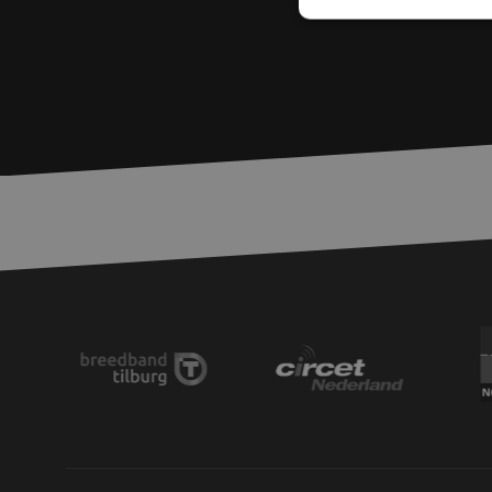
S
Strikt noodzakelijke
accountbeheer. De we
Naam
PHPSESSID
zfccn
zfccn
li_gc