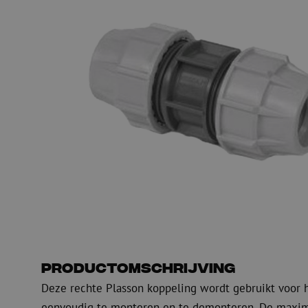
PE
Waarschuwing
Glasvezel blaasapparatuur
Glasvezel test- en
meetapparatuur
PicoFlow Rapid
Nanoflow Rapid
Testen
MultiFlow Rapid
Meten
MiniFlow Rapid
Inspectie
OTDR
Productomschrijving
Deze rechte Plasson koppeling wordt gebruikt voor 
eenvoudig te monteren en te demonteren. De maximal