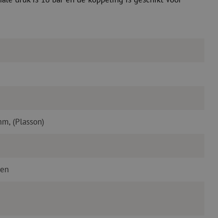
mm, (Plasson)
ren