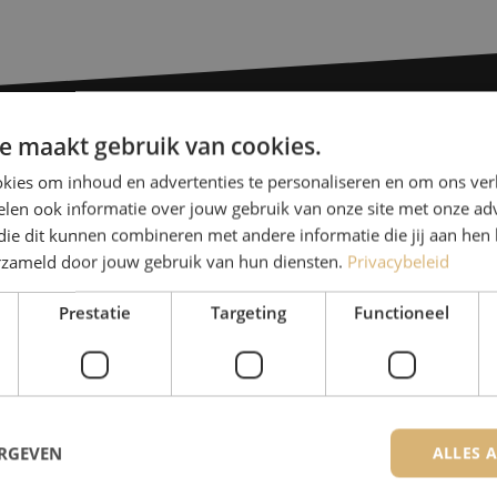
e maakt gebruik van cookies.
Heb je vr
kies om inhoud en advertenties te personaliseren en om ons ver
len ook informatie over jouw gebruik van onze site met onze adv
die dit kunnen combineren met andere informatie die jij aan hen 
Michelle helpt je graag ve
erzameld door jouw gebruik van hun diensten.
Privacybeleid
Michelle is samen met Jer
voor onze klanten. Met v
Prestatie
Targeting
Functioneel
oplossing en zet ze zich 
+32 (0)15 970 100
De specialisten van Maunt zijn
ERGEVEN
ALLES 