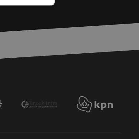
rd
elding en
basis van de PHP-
ene doeleinden die
erssessies te
een willekeurig
ikt, kan specifiek
eld is het behouden
ker tussen pagina's.
voor een veilige
, het verbeteren van
door het voorkomen
nvallen.
voor een veilige
, het verbeteren van
door het voorkomen
nvallen.
en op te slaan voor
iële doeleinden