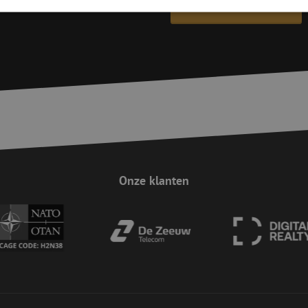
Contact opnemen
trikt noodzakelijk
Prestatie
Targeting
Functioneel
Niet-geclassificee
 cookies maken de kernfunctionaliteiten van de website mogelijk, zoals gebruikersaanm
bsite kan niet goed worden gebruikt zonder de strikt noodzakelijke cookies.
Aanbieder / Domein
Vervaldatum
Omschrijving
Sessie
Cookie gegenereerd door applicaties op 
PHP.net
taal. Dit is een identificator voor algem
www.maunt.be
wordt gebruikt om variabelen van gebruik
onderhouden. Het is normaal gesproken 
gegenereerd nummer, hoe het wordt gebru
zijn voor de site, maar een goed voorbe
van een ingelogde status voor een gebrui
Onze klanten
Sessie
Deze cookie wordt gebruikt om te zorgen 
Zoho
indiening van formulieren op de website
pagesense-
de veiligheid en de gebruikerservaring 
collect.zoho.eu
van CSRF (Cross-Site Request Forgery) aa
Google Privacy Policy
Sessie
Deze cookie wordt gebruikt om te zorgen 
Zoho
indiening van formulieren op de website
pagesense-hb-
de veiligheid en de gebruikerservaring 
collect.zoho.eu
van CSRF (Cross-Site Request Forgery) aa
5 maanden 4
Wordt gebruikt om toestemming van gast
LinkedIn
weken
het gebruik van cookies voor niet-essent
Corporation