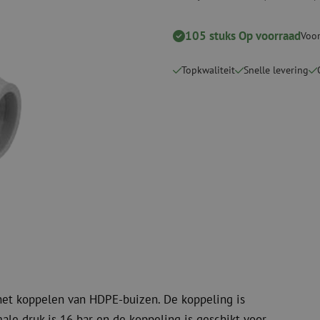
Snijgereedschappen
Reinigingspak
105 stuks Op voorraad
Voor
Verbruiksmaterialen
Coax
Bevestigingsmaterialen
Overspannings
Topkwaliteit
Snelle levering
Kabelbinders
Coax kabels
Tape
Coax connecto
Overige verbruiksmaterialen
Coax gereedsc
het koppelen van HDPE-buizen. De koppeling is
e druk is 16 bar en de koppeling is geschikt voor