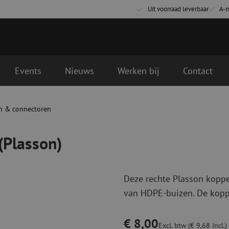
Uit voorraad leverbaar
A-
Events
Nieuws
Werken bij
Contact
lgende werkdag geleverd.
n & connectoren
Glasvezel aansluitmaterialen
Glasvezel pa
Pigtails
Patchkabels s
(Plasson)
Adapters
Patchkabels m
Las benodigdheden
Patchkabels m
Las accessoires
Simplex
Deze rechte Plasson koppe
Glasvezel gereedschap
Glasvezel rei
van HDPE-buizen. De koppe
Ontmanteling
Droge reinigin
Kniptangen
Vloeistof reini
€ 8,00
ctoren
Knijptangen
Reinigingsacce
Excl. btw (€ 9,68 Incl.)