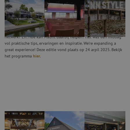
Een ode aan de technieker (en alle bouwers van
glasvezelnetwerken)! Op de achtste editie van Data Day deelden we
tips & tricks om het werk makkelijk, efficiënter en zelfs leuker te
maken. We zijn de diepte in gegaan met alle makers, van technieker
tot projectleider. Wat komen zij zoal tegen bij de aanleg van een
netwerk? En: Hoe kan Maunt daarbij helpen? Het was een middag
vol praktische tips, ervaringen en inspiratie. We’re expanding a
great experience! Deze editie vond plaats op 24 arpil 2025. Bekijk
het programma
hier
.
Data Day #7
De toekomst is dichterbij dan je denkt. Steeds als je denkt dat je er