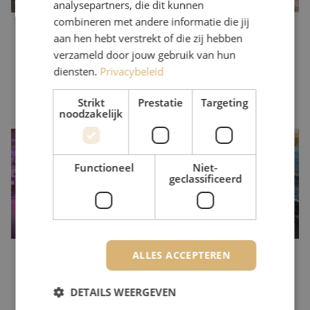
analysepartners, die dit kunnen
combineren met andere informatie die jij
aan hen hebt verstrekt of die zij hebben
verzameld door jouw gebruik van hun
diensten.
Privacybeleid
Strikt
Prestatie
Targeting
noodzakelijk
Data Day #5
Data Day #5 ging volledig over de toekomst, met updates uit de
Functioneel
Niet-
markt en inspiratie van ver daarbuiten. Op 23 november 2023 was
geclassificeerd
het zo ver en ontvingen we onze gasten bij Fort Altena in
Werkendam. Bekijk het programma en de aftermovie
hier
.
ALLES ACCEPTEREN
DETAILS WEERGEVEN