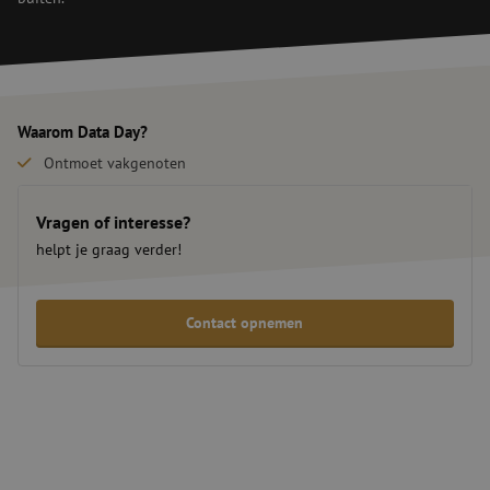
Waarom Data Day?
Ontmoet vakgenoten
Inspirerende sprekers uit de markt
Steeds wisselende locaties
Vragen of interesse?
helpt je graag verder!
Contact opnemen