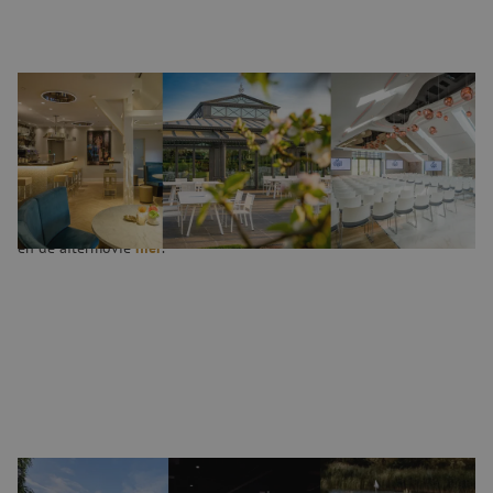
Data Day #9
Groei stopt niet bij de grens. Ambities evenmin. Tijdens Data Day
#9 verkenden we wat internationale groei vraagt van je business,
je organisatie en je manier van denken. We duikten in nieuwe
technologieën zoals hollow-core fiber, en wat deze betekenen voor
de volgende stap in connectiviteit en groei. Bekijk het programma
en de aftermovie
hier
.
Data Day #8