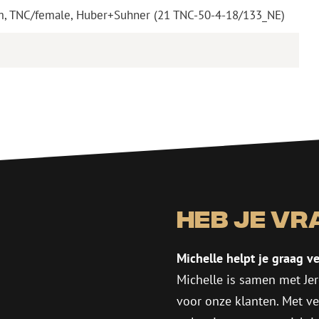
hm, TNC/female, Huber+Suhner (21 TNC-50-4-18/133_NE)
Heb je vr
Michelle helpt je graag ve
Michelle is samen met Jer
voor onze klanten. Met v