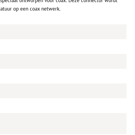
 speciaal ontworpen voor coax. Deze connector wordt
ratuur op een coax netwerk.