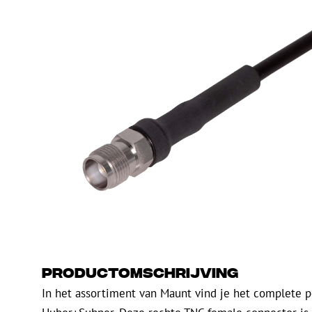
PE
Waarschuwing
Glasvezel blaasapparatuur
Glasvezel test- en
meetapparatuur
PicoFlow Rapid
Nanoflow Rapid
Testen
MultiFlow Rapid
Meten
MiniFlow Rapid
Inspectie
OTDR
Productomschrijving
In het assortiment van Maunt vind je het complete 