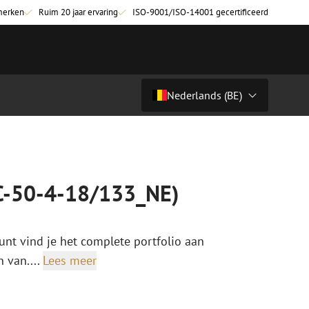
merken
Ruim 20 jaar ervaring
ISO-9001/ISO-14001 gecertificeerd
Nederlands (BE)
Prijs op aanvraag
Land/Taal
tchkabels
Glasvezel breakoutkabels
inglemode
Breakoutkabels singlemode
Nederlands (NL)
NC-50-4-18/133_NE)
ultimode OM3
ultimode OM4
Nederlands (BE)
English
unt vind je het complete portfolio aan
niging
Glasvezel lasapparatuur
Français
 van....
Lees meer
g
Lasapparatuur
Deutsch
ging
Lasapparatuur accessoires
ssoires
Cleavers