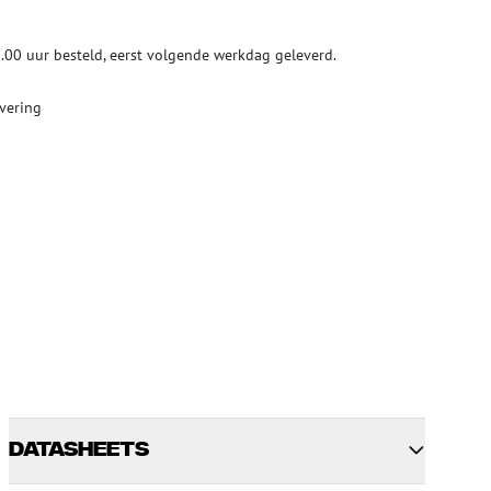
ketten
Specialty lasapparatuur
.00 uur besteld, eerst volgende werkdag geleverd.
Tweedehands apparatuur
beveiliging
Tweedehands lasapparatuur
evering
Tweedehands blaasapparatuur
ren
hap
Datasheets