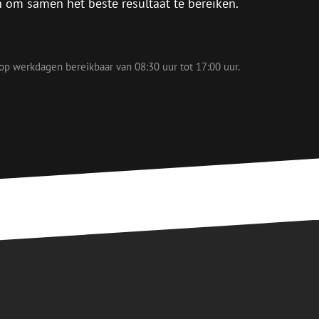
in om samen het beste resultaat te bereiken.
 op werkdagen bereikbaar van 08:30 uur tot 17:00 uur.