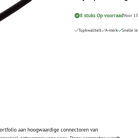
Snijgereedschappen
Reinigingspak
8 stuks Op voorraad
Voor 15
Verbruiksmaterialen
Coax
Bevestigingsmaterialen
Overspannings
Topkwaliteit
A-merk
Snelle l
Kabelbinders
Coax kabels
Tape
Coax connecto
Overige verbruiksmaterialen
Coax gereedsc
portfolio aan hoogwaardige connectoren van