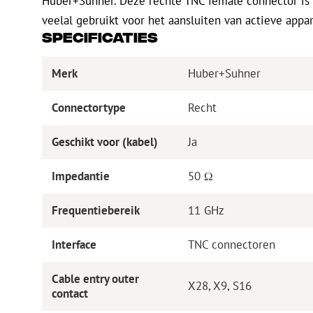
Huber+Suhner. Deze rechte TNC female connector is
veelal gebruikt voor het aansluiten van actieve appa
Specificaties
Merk
Huber+Suhner
Connectortype
Recht
Geschikt voor (kabel)
Ja
Impedantie
50 Ω
Frequentiebereik
11 GHz
Interface
TNC connectoren
Cable entry outer
X28, X9, S16
contact