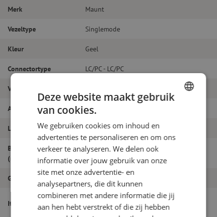
Merk
Maunt
Vezeltype
Singlemode
Kleur
Geel
Connectortype
LC/PC - LC/PC
Vezelsoort
G.657A1
Deze website maakt gebruik
van cookies.
Aantal vezels
Duplex
DUTCH
We gebruiken cookies om inhoud en
Lengte
70m
FRENCH
advertenties te personaliseren en om ons
Buitendiameter
verkeer te analyseren. We delen ook
1.8
(mm)
informatie over jouw gebruik van onze
site met onze advertentie- en
Grade
B
analysepartners, die dit kunnen
combineren met andere informatie die jij
Patchkabel duplex SM, LC/PC-LC/PC,
Itemnaam
aan hen hebt verstrekt of die zij hebben
1.8mm, 70m