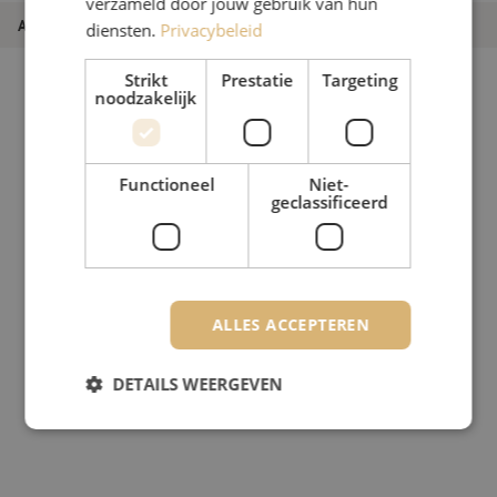
verzameld door jouw gebruik van hun
Artikelnummer
M20000754
diensten.
Privacybeleid
Strikt
Prestatie
Targeting
noodzakelijk
Functioneel
Niet-
geclassificeerd
ALLES ACCEPTEREN
DETAILS WEERGEVEN
Strikt noodzakelijk
Prestatie
Targeting