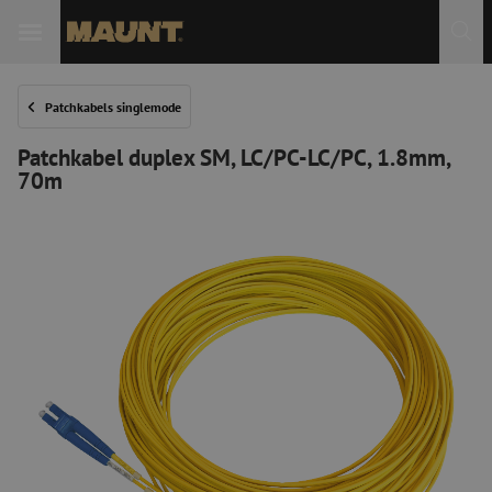
Patchkabels singlemode
Patchkabel duplex SM, LC/PC-LC/PC, 1.8mm,
70m