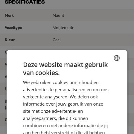
Specificaties
Merk
Maunt
Vezeltype
Singlemode
Kleur
Geel
Connectortype
LC/PC - LC/PC
Deze website maakt gebruik
Vezelsoort
G.657A1
van cookies.
DUTCH
Aantal vezels
Duplex
We gebruiken cookies om inhoud en
FRENCH
Lengte
5m
advertenties te personaliseren en om ons
verkeer te analyseren. We delen ook
Buitendiameter
informatie over jouw gebruik van onze
1.8
(mm)
site met onze advertentie- en
analysepartners, die dit kunnen
Grade
B
combineren met andere informatie die jij
Patchkabel duplex SM, LC/PC-LC/PC,
aan hen hebt verstrekt of die zij hebben