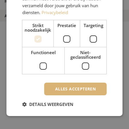
Itemnaam
1.8mm, 5m
verzameld door jouw gebruik van hun
diensten.
Privacybeleid
Artikelnummer
M20000251
Strikt
Prestatie
Targeting
noodzakelijk
Functioneel
Niet-
geclassificeerd
ALLES ACCEPTEREN
DETAILS WEERGEVEN
Strikt noodzakelijk
Prestatie
Targeting