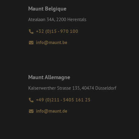
nstverlening en
evens verzamelen
Maunt Belgique
n gedrag op de site.
e goede werking van
Atealaan 34A, 2200 Herentals
tics om de
rmatie uit over hoe
+32 (0)15 - 970 100
rsal Analytics -
ertenties die de
emeen gebruikte
e bezocht.
 gebruikt om unieke
info@maunt.be
rig gegenereerd
an Google) om te
nomen in elk
ersteunt.
m bezoekers-,
or de
 te leveren, zoals
Maunt Allemagne
Kaiserwerther Strasse 135, 40474 Düsseldorf
+49 (0)211 - 5405 161 25
info@maunt.de