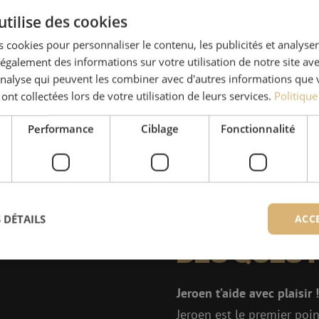
utilise des cookies
 cookies pour personnaliser le contenu, les publicités et analyser 
galement des informations sur votre utilisation de notre site av
'analyse qui peuvent les combiner avec d'autres informations que 
 ont collectées lors de votre utilisation de leurs services.
Politique
Performance
Ciblage
Fonctionnalité
 DÉTAILS
ACC
Des quest
ictement nécessaires
Performance
Ciblage
Fonctionnalité
Non classi
Jeroen t’aide avec plaisir !
Jeroen est le premier poin
nt nécessaires habilitent des fonctionnalités de base du site web telles que la connexion