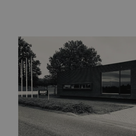
Gaine de guidage
Regard de visite
HDPE
Manchon de fusion en
Multiducts
Manchons & connecte
PE
Avertissement
Équipements de soufflage de
Équipements de test
fibre optique
mesure fibre optiqu
PicoFlow Rapid
Test
Nanoflow Rapid
Mesure
MultiFlow Rapid
Inspection
MiniFlow Rapid
OTDR
Des processus fondés
Le fondateur de Maunt, Maarten Verbu
que beaucoup de choses peuvent être
ajouter de la valeur, nous nous penc
les attentes. C'est pourquoi Maunt 
données. Ensemble, nous innovons l