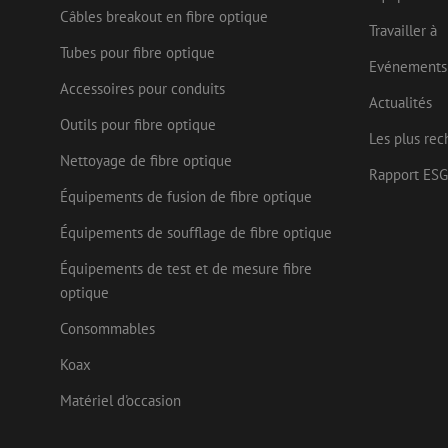
.link
Câbles breakout en fibre optique
Travailler à
lidc
Micr
Tubes pour fibre optique
Corp
_ga_472Z6CMDDV
Evénements
.link
Accessoires pour conduits
_gcl_au
Goog
Actualités
_ga
.mau
Outils pour fibre optique
Les plus rec
test_cookie
Goog
Nettoyage de fibre optique
.doub
Rapport ESG
Équipements de fusion de fibre optique
_fbp
Meta
Inc.
.mau
Équipements de soufflage de fibre optique
Équipements de test et de mesure fibre
optique
Consommables
Koax
Matériel d'occasion