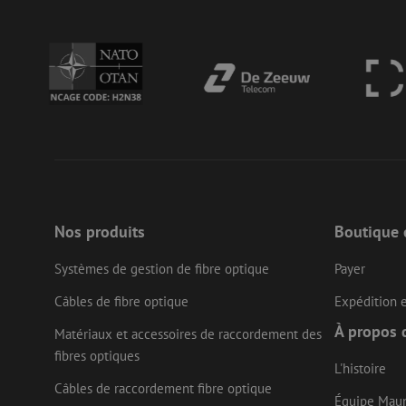
LS_CSRF_TOKEN
__cf_bm
CookieScriptConse
Nos produits
Boutique 
Nom
Systèmes de gestion de fibre optique
Payer
Fournisseu
Nom
Nom
zsce4753e68f69b42
/ Domaine
Fourn
Câbles de fibre optique
Expédition e
Nom
Doma
fp_user_id
zps-tgr-dts
zft-
.maunt.be
À propos 
Matériaux et accessoires de raccordement des
sdc
IDE
Goog
drscc
.doub
fibres optiques
L'histoire
Câbles de raccordement fibre optique
bcookie
Micr
uesign
Équipe Mau
Corp