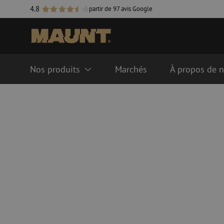
4.8
à partir de 97 avis Google
Nos produits
Marchés
À propos de 
Systèmes de gestion de fibre
Câbles de fibre opti
optique
Singlemode
Système FTTH ODF
Multimode OM3
Système LISA ODF
Multimode OM4
Manchons de fusion
Accessoires pour câbl
Gaines de fibre optique
Tubes pour fibre optique
Accessoires pour co