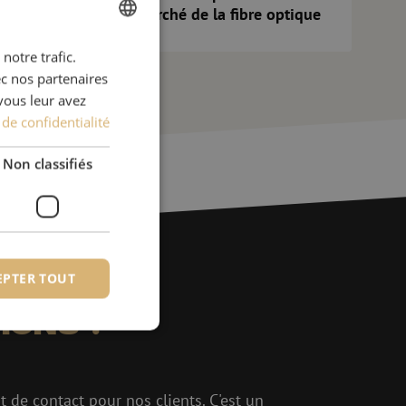
croissante sur le marché de la fibre optique
notre trafic.
DUTCH
ec nos partenaires
FRENCH
vous leur avez
 de confidentialité
Non classifiés
EPTER TOUT
ions ?
fiés
t de contact pour nos clients. C'est un
 des utilisateurs et