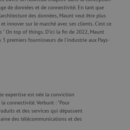
optique
ec
kage de données et de connectivité. En tant que
quide
Fusionneuse
l'architecture des données, Maunt veut être plus
e nettoyage
Accessoires pour fusionneuse
et innover sur le marché avec ses clients. C'est ce
age
Cleavers
e " On top of things. D'ici la fin de 2022, Maunt
Équipements de fusion spécialisés
s 3 premiers fournisseurs de l'industrie aux Pays-
Matériel d'occasion
tre les surtensions
Matériel d'occasion
ux
oaxiaux
ax
te expertise est née la conviction
a connectivité. Verbunt : "Pour
roduits et des services qui dépassent
maine des télécommunications et des