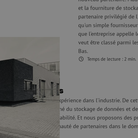
Dénudage
Nettoyage à s
et la fourniture de stoc
 ligne
Pinces coupantes
Nettoyage à li
partenaire privilégié de 
urs
Pinces à sertir
Accessoires d
qu'un simple fournisseur 
Outils de coupe
Kits de nettoy
que l'entreprise appelle l
veut être classé parmi le
 et de
Consommables
Koax
Bas.
e
Matériel de fixation
Protection con
Temps de lecture :
2
min.
Colliers de serrage
Câbles coaxia
Ruban adhésif
Connecteurs c
Autres consommables
Outils pour co
 sur les données
nt, a plus de 20 ans d'expérience dans l'industrie. De cet
 améliorées sur le marché du stockage de données et de l
hons sur l'analyse de rentabilité. Et nous proposons des p
est avant tout une communauté de partenaires dans le do
e marché.