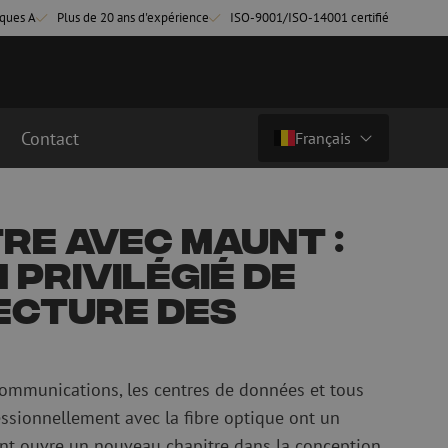
ques A
Plus de 20 ans d'expérience
ISO-9001/ISO-14001 certifié
Contact
Français
Pays/langue
cordement fibre
Câbles breakout en fibre optique
re avec Maunt :
Câbles breakout singlemode
Nederlands (NL)
 privilégié de
cordement singlemode
cordement multimode
Nederlands (BE)
ecture des
English
cordement multimode
Français
communications, les centres de données et tous
Deutsch
essionnellement avec la fibre optique ont un
fibre optique
Équipements de fusion de fibre
nt ouvre un nouveau chapitre dans la conception