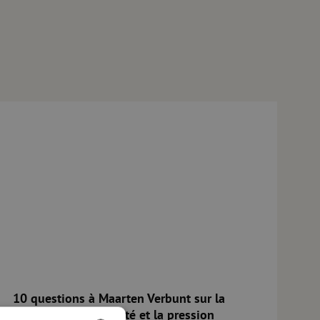
 Technique
0 questions à Maarten Verbunt sur la géopolitique, la rareté et la 
10 questions à Maarten Verbunt sur la
géopolitique, la rareté et la pression