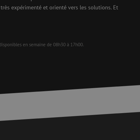
aires.
très expérimenté et orienté vers les solutions. Et
is van de PHP-taal.
einden die wordt
ies te onderhouden.
egenereerd
 disponibles en semaine de 08h30 à 17h00.
iek zijn voor de
uden van een
pagina's.
or een veilige
et verbeteren van
r het voorkomen
llen.
or een veilige
et verbeteren van
r het voorkomen
llen.
op te slaan voor
e doeleinden
Request Forgery
rvoor dat
 een website worden
s ingelogd, het