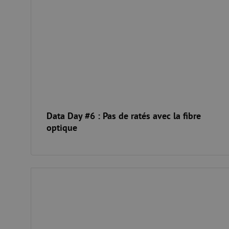
Data Day #6 : Pas de ratés avec la fibre
optique
Data Day #5 : Un rendez-vous avec l'avenir