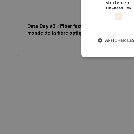
Strictement
nécessaires
Data Day #3 : Fiber facts : histoires du
monde de la fibre optique
AFFICHER LES
Conférence Kickstart Europe 2022
Str
Les cookies stricteme
la gestion des compte
Nom
PHPSESSID