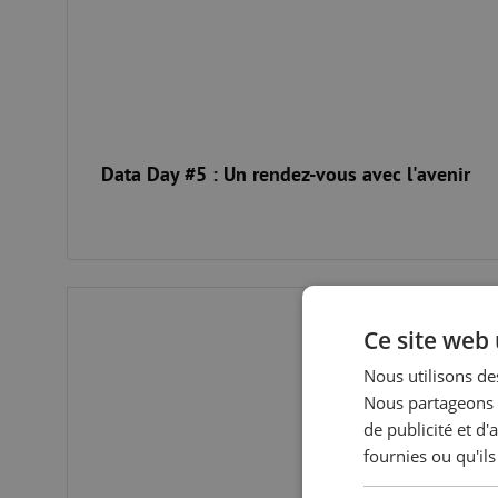
Data Day #5 : Un rendez-vous avec l'avenir
Data Day #3 : Fiber facts : histoires du monde de la fibre
Ce site web 
Nous utilisons des
Nous partageons é
de publicité et d
fournies ou qu'ils