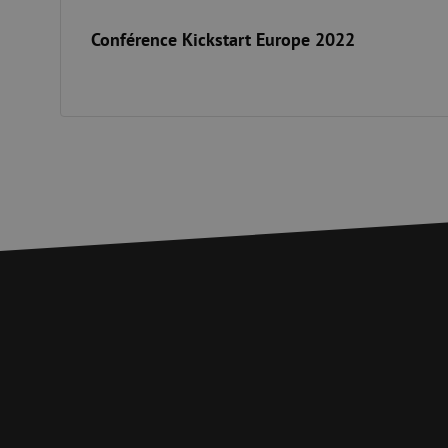
zfccn
Conférence Kickstart Europe 2022
zfccn
li_gc
LS_CSRF_TOKEN
LS_CSRF_TOKEN
__cf_bm