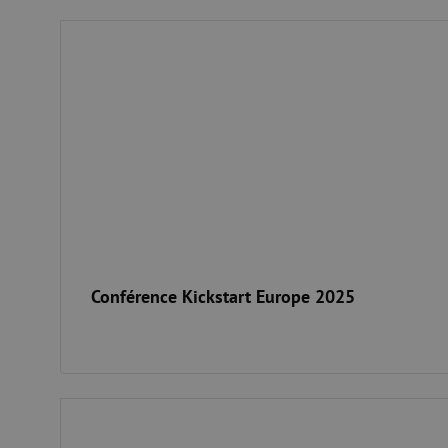
Conférence Kickstart Europe 2025
Conférence Kickstart Europe 2025
Data Day #6 : Pas de ratés avec la fibre optique