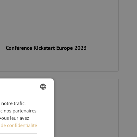
Conférence Kickstart Europe 2023
ata Day #2 : Tous les regards se tournent vers les centres de donn
notre trafic.
DUTCH
ec nos partenaires
FRENCH
vous leur avez
 de confidentialité