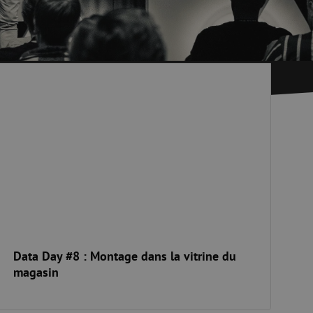
optique
ec
quide
Fusionneuse
e nettoyage
Accessoires pour fusionneuse
age
Cleavers
ata Day #8 : Montage dans la vitrine du magasin
Équipements de fusion spécialisés
Matériel d'occasion
tre les surtensions
Matériel d'occasion
ux
oaxiaux
ax
Data Day #8 : Montage dans la vitrine du
magasin