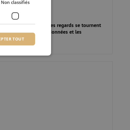
Non classifiés
Data Day #2 : Tous les regards se tournent
vers les centres de données et les
opérateurs
EPTER TOUT
ournée du commerce de la fibre 2021
fiés
 des utilisateurs et
aires.
is van de PHP-taal.
einden die wordt
ies te onderhouden.
egenereerd
iek zijn voor de
uden van een
pagina's.