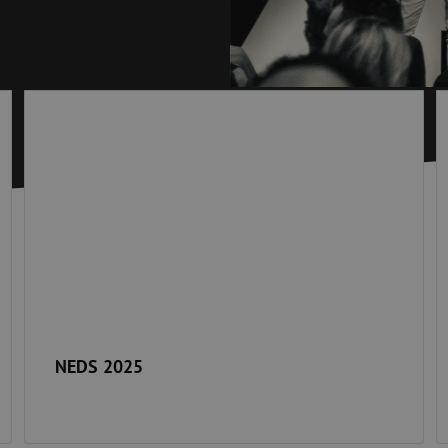
Dénudage
Nettoyage à s
 ligne
Pinces coupantes
Nettoyage à li
urs
Pinces à sertir
Accessoires d
Outils de coupe
Kits de nettoy
NEDS 2025
D
 et de
Consommables
Koax
e
Matériel de fixation
Protection con
Colliers de serrage
Câbles coaxia
Ruban adhésif
Connecteurs c
Autres consommables
Outils pour co
NEDS 2025