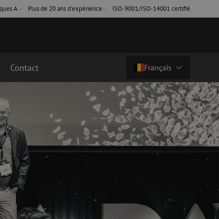
ques A
Plus de 20 ans d'expérience
ISO-9001/ISO-14001 certifié
Contact
Français
Pays/langue
cordement fibre
Câbles breakout en fibre optique
Câbles breakout singlemode
Nederlands (NL)
cordement singlemode
cordement multimode
Nederlands (BE)
English
cordement multimode
Français
Deutsch
fibre optique
Équipements de fusion de fibre