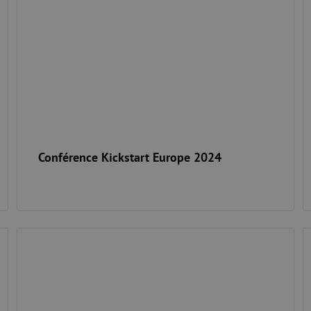
Conférence Kickstart Europe 2024
Data Day #4 : Se chamailler avec les constructeurs
C