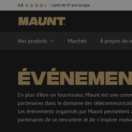
4.8
à partir de 97 avis Google
Nos produits
Marchés
À propos de 
Systèmes de gestion de fibre
Câbles de fibre opti
Événeme
optique
Singlemode
Système FTTH ODF
Multimode OM3
Système LISA ODF
Multimode OM4
Manchons de fusion
Accessoires pour câbl
En plus d'être un fournisseur, Maunt est une co
Gaines de fibre optique
partenaires dans le domaine des télécommunicati
Les événements organisés par Maunt permettent a
partenaires de se rencontrer et de s'inspirer mutu
Tubes pour fibre optique
Accessoires pour co