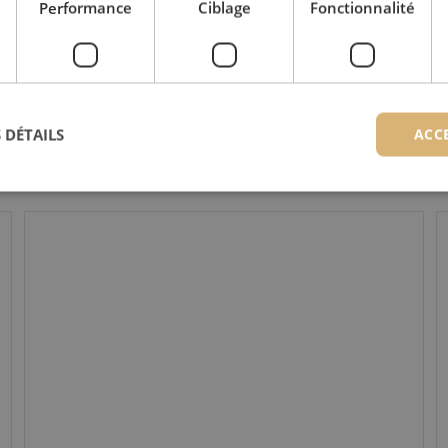
Performance
Ciblage
Fonctionnalité
Journée du commerce de la fibre 2022
 DÉTAILS
ACC
Data Day #1 - L'avenir de la fibre optique à domicile
J
ictement nécessaires
Performance
Ciblage
Fonctionnalité
Non classi
nt nécessaires habilitent des fonctionnalités de base du site web telles que la connexion
s. Le site web ne peut pas être utilisé correctement sans les cookies strictement nécess
Fournisseur /
Expiration
Description
Domaine
Session
Cookie gegenereerd door applicaties op bas
PHP.net
Dit is een identificator voor algemene doel
www.maunt.be
gebruikt om variabelen van gebruikerssess
Het is normaal gesproken een willekeurig g
nummer, hoe het wordt gebruikt, kan specif
site, maar een goed voorbeeld is het beho
ingelogde status voor een gebruiker tussen 