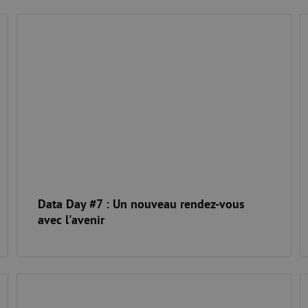
Data Day #7 : Un nouveau rendez-vous avec l'avenir
N
Data Day #7 : Un nouveau rendez-vous
avec l'avenir
Conférence Kickstart Europe 2024
N