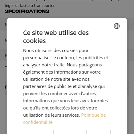
léger et facile à transporter.
Spécifications
Marque
Fremco
Ce site web utilise des
Machine de soufflage, Picoflow Rapid,
cookies
Nom de l'article
DUTCH
Fremco
Nous utilisons des cookies pour
FRENCH
Numéro d'article
M10000648
personnaliser le contenu, les publicités et
analyser notre trafic. Nous partageons
Type de produit
PicoFlow Rapid
également des informations sur votre
utilisation de notre site avec nos
partenaires de publicité et d'analyse qui
Fiches techniques
peuvent les combiner avec d'autres
informations que vous leur avez fournies
ou qu'ils ont collectées lors de votre
utilisation de leurs services.
Politique de
confidentialité