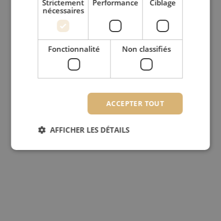
Strictement
Performance
Ciblage
nécessaires
Fonctionnalité
Non classifiés
ACCEPTER TOUT
AFFICHER LES DÉTAILS
Strictement nécessaires
Performance
Ciblage
Fonctionnalité
Non classifiés
Les cookies strictement nécessaires habilitent des
fonctionnalités de base du site web telles que la
connexion des utilisateurs et la gestion des