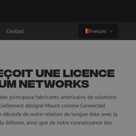
Contact
Français
Pays/langue
cordement fibre
Câbles breakout en fibre optique
Câbles breakout singlemode
Nederlands (NL)
çoit une licence
cordement singlemode
cordement multimode
Nederlands (BE)
ium Networks
English
cordement multimode
es principaux fabricants américains de solutions
Français
fficiellement désigné Maunt comme Connected
Deutsch
n découle de notre relation de longue date avec la
fibre optique
Équipements de fusion de fibre
 la défense, ainsi que de notre connaissance des
optique
ec