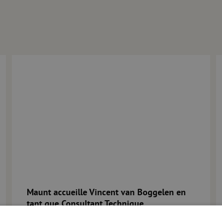
0 nouvelles questions à Maarten Verbunt
Maunt accueille Vincent van Boggelen en tant que Consultant
1
Maunt accueille Vincent van Boggelen en
tant que Consultant Technique