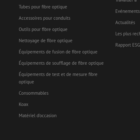
Tubes pour fibre optique
lidc
Micr
Evénements
Corp
_ga_472Z6CMDDV
.link
Accessoires pour conduits
Actualités
_gcl_au
Goog
_ga
Outils pour fibre optique
.mau
Les plus rec
Nettoyage de fibre optique
test_cookie
Goog
Rapport ESG
.doub
Équipements de fusion de fibre optique
_fbp
Meta
Inc.
Équipements de soufflage de fibre optique
.mau
Équipements de test et de mesure fibre
optique
Consommables
Koax
Matériel d'occasion