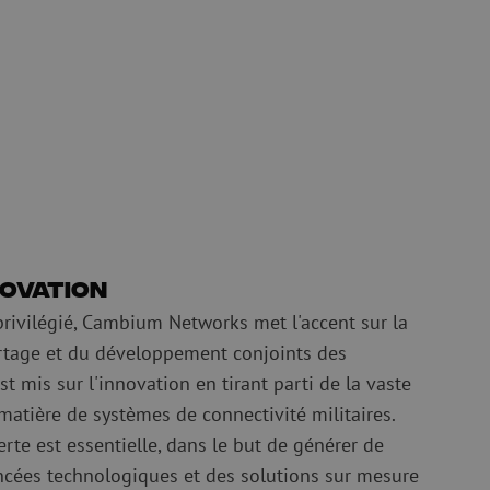
quide
Fusionneuse
e nettoyage
Accessoires pour fusionneuse
age
Cleavers
Équipements de fusion spécialisés
Matériel d'occasion
tre les surtensions
Matériel d'occasion
ux
oaxiaux
ax
novation
privilégié, Cambium Networks met l'accent sur la
artage et du développement conjoints des
st mis sur l'innovation en tirant parti de la vaste
atière de systèmes de connectivité militaires.
e est essentielle, dans le but de générer de
ncées technologiques et des solutions sur mesure