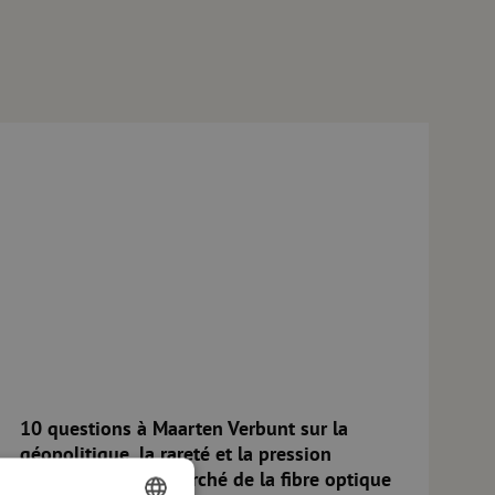
 Technique
0 questions à Maarten Verbunt sur la géopolitique, la rareté et la 
10 questions à Maarten Verbunt sur la
géopolitique, la rareté et la pression
croissante sur le marché de la fibre optique