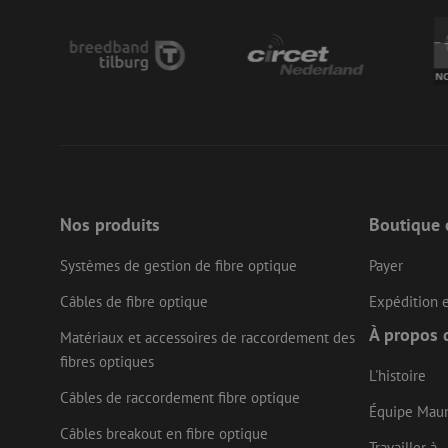
LS_CSRF_TOKEN
__cf_bm
CookieScriptConse
Nos produits
Boutique 
Systèmes de gestion de fibre optique
Payer
Nom
Fournisseu
Câbles de fibre optique
Expédition e
Nom
Nom
zsce4753e68f69b42
/ Domaine
Fourn
Nom
Doma
À propos 
Matériaux et accessoires de raccordement des
fp_user_id
zps-tgr-dts
zft-
.maunt.be
sdc
IDE
Goog
fibres optiques
drscc
.doub
L'histoire
Câbles de raccordement fibre optique
Équipe Mau
bcookie
Micr
uesign
Corp
Câbles breakout en fibre optique
.link
Travailler à