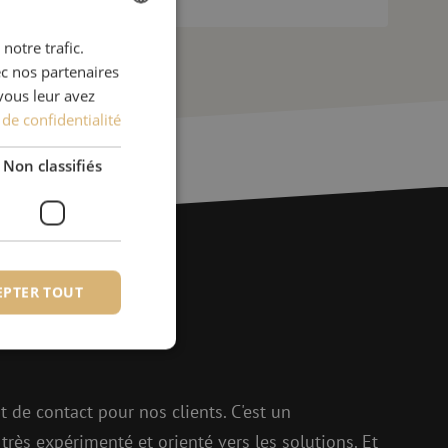
notre trafic.
DUTCH
ec nos partenaires
FRENCH
vous leur avez
 de confidentialité
Non classifiés
EPTER TOUT
ions ?
fiés
t de contact pour nos clients. C'est un
 des utilisateurs et
très expérimenté et orienté vers les solutions. Et
aires.