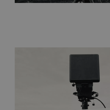
À propos de Cambium 
Cambium Networks est un fournisseur
Networks propose une large gamme de
sans fil point à point (PTP) et point 