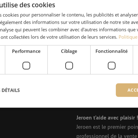
utilise des cookies
 cookies pour personnaliser le contenu, les publicités et analyser 
galement des informations sur votre utilisation de notre site av
'analyse qui peuvent les combiner avec d'autres informations que 
 ont collectées lors de votre utilisation de leurs services.
Politique
Performance
Ciblage
Fonctionnalité
 DÉTAILS
ACC
Des quest
Jeroen t’aide avec plaisir !
ictement nécessaires
Performance
Ciblage
Fonctionnalité
Non classi
Jeroen est le premier poin
nt nécessaires habilitent des fonctionnalités de base du site web telles que la connexion
professionnel de la vente 
s. Le site web ne peut pas être utilisé correctement sans les cookies strictement nécess