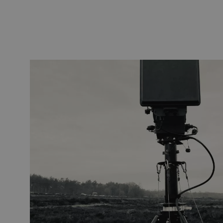
HDPE
Manchon de fusion en
Multiducts
Manchons & connecte
PE
Avertissement
Équipements de soufflage de
Équipements de test
fibre optique
mesure fibre optiqu
PicoFlow Rapid
Test
Nanoflow Rapid
Mesure
MultiFlow Rapid
Inspection
MiniFlow Rapid
OTDR