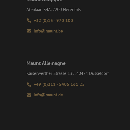
evens verzamelen
n gedrag op de site.
e goede werking van
Atealaan 34A, 2200 Herentals
tics om de
+32 (0)15 - 970 100
rmatie uit over hoe
rsal Analytics -
ertenties die de
info@maunt.be
emeen gebruikte
e bezocht.
 gebruikt om unieke
rig gegenereerd
an Google) om te
nomen in elk
ersteunt.
m bezoekers-,
or de
 te leveren, zoals
Maunt Allemagne
Kaiserwerther Strasse 135, 40474 Düsseldorf
+49 (0)211 - 5405 161 25
info@maunt.de