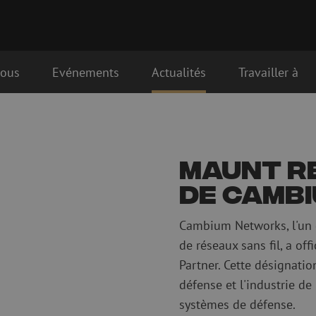
nous
Evénements
Actualités
Travailler à
que
Matériel de raccordement fibre
Câbles de rac
optique
optique
Maunt re
Pigtails
Câbles de rac
Adaptateurs
Câbles de rac
de Camb
es
Matériel de soudure
OM3
Accessoires de soudure
Câbles de rac
Cambium Networks, l'un d
OM4
de réseaux sans fil, a o
Simplex
Partner. Cette désignatio
nduits
Outils pour fibre optique
Nettoyage de 
défense et l'industrie de
Dénudage
Nettoyage à s
systèmes de défense.