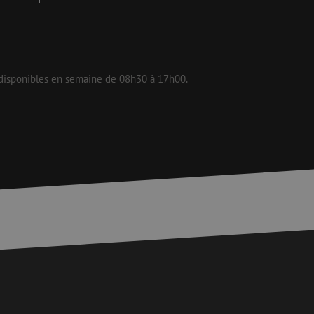
is van de PHP-taal.
einden die wordt
ies te onderhouden.
 disponibles en semaine de 08h30 à 17h00.
egenereerd
iek zijn voor de
uden van een
pagina's.
or een veilige
et verbeteren van
r het voorkomen
llen.
or een veilige
et verbeteren van
r het voorkomen
llen.
op te slaan voor
e doeleinden
Request Forgery
rvoor dat
 een website worden
s ingelogd, het