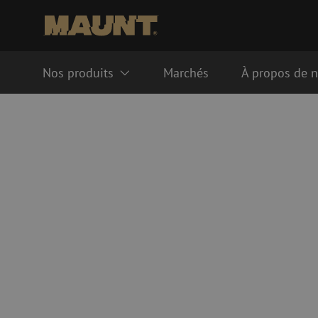
Nos produits
Marchés
À propos de 
Systèmes de gestion de fibre
Câbles de fibre opti
optique
Singlemode
Système FTTH ODF
Multimode OM3
Système LISA ODF
Multimode OM4
Manchons de fusion
Accessoires pour câbl
Gaines de fibre optique
Tubes pour fibre optique
Accessoires pour co
Gaine de guidage
Regard de visite