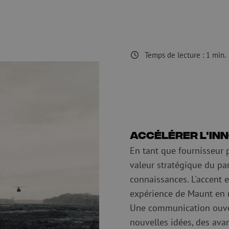
 ligne
Pinces coupantes
Nettoyage à li
urs
Pinces à sertir
Accessoires d
Outils de coupe
Kits de nettoy
Temps de lecture :
1
min.
 et de
Consommables
Koax
e
Matériel de fixation
Protection con
Colliers de serrage
Câbles coaxia
Ruban adhésif
Connecteurs c
Autres consommables
Outils pour co
Accélérer l'in
En tant que fournisseur 
valeur stratégique du p
connaissances. L'accent e
expérience de Maunt en m
Une communication ouvert
nouvelles idées, des ava