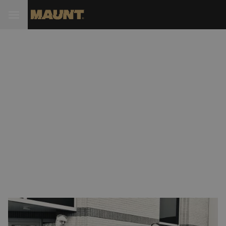
KPN choisit Maunt comme
fournisseur d'équipements et