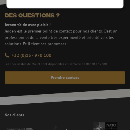
Des questions ?
Strictement nécessaires
Performance
Jeroen t’aide avec plaisir !
Ciblage
Fonctionnalité
Non classifiés
Jeroen est le premier point de contact pour nos clients. C'est un
professionnel de la vente très expérimenté et orienté vers les
Les cookies strictement nécessaires habilitent des
solutions. Et il tient ses promesses !
fonctionnalités de base du site web telles que la
connexion des utilisateurs et la gestion des
comptes. Le site web ne peut pas être utilisé
+32 (0)15 - 970 100
correctement sans les cookies strictement
nécessaires.
Les spécialistes de Maunt sont disponibles en semaine de 08h30 à 17h00.
Fournisseur /
Nom
Expiration
Descr
Domaine
Prendre contact
PHPSESSID
Session
Cook
PHP.net
gege
www.maunt.be
appli
basis
taal. 
ident
alge
doele
Nos clients
wordt
om va
gebru
te o