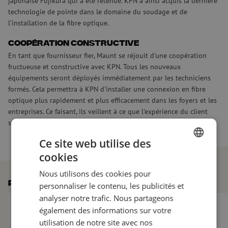
japonaise Fujikura qui a été retenue. KPN a ainsi acquis la dernière
technologie de pointe dans le domaine du soudage et de
l'installation de la fibre optique.
Coopération constructive
En tant que fournisseur fier, Maunt se réjouit d'une coopération
fructueuse et constructive avec KPN. Tous les nouveaux
équipements seront déployés immédiatement par les techniciens
formés. Cela permettra à KPN d'installer une connexion en fibre
optique plus rapidement et plus efficacement dans les foyers et les
entreprises. Ce faisant, ils veillent à ce que l'expérience du client
soit encore optimisée.
Ce site web utilise des
cookies
DUTCH
Nous utilisons des cookies pour
FRENCH
Plus de nouvelles
personnaliser le contenu, les publicités et
analyser notre trafic. Nous partageons
Le marché de la fibre optique toujours sous pression : 10 nouv
Maunt accueille Vinc
également des informations sur votre
utilisation de notre site avec nos