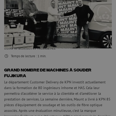
d'outils pour la fibre optique
Le plus grand fournisseur de services de télécommunications des
Pays-Bas (KPN) a annoncé que Maunt avait été choisi comme son
nouveau fournisseur de matériel et d'outils de soudage pour fibres
optiques. Le choix s'est fait après une période d'essai intensive, au
cours de laquelle le matériel de soudage de la marque Fujikura
s'est avéré être l'option la plus appropriée. Outre cet équipement
de soudage en fibre de verre, Maunt fournira également tous les
outils et accessoires nécessaires.
Temps de lecture :
1
min.
Grand nombre de machines à souder
Fujikura
Le département Customer Delivery de KPN investit actuellement
dans la formation de 80 ingénieurs inhome et HAS. Cela leur
permettra d'accélérer le service à la clientèle et d'améliorer la
prestation de services. La semaine dernière, Maunt a livré à KPN 85
pièces d'équipement de soudage et les outils de fibre optique
associés. Après une évaluation minutieuse, c'est la marque