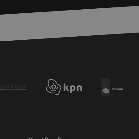
egenereerd
iek zijn voor de
uden van een
pagina's.
or een veilige
et verbeteren van
r het voorkomen
llen.
or een veilige
et verbeteren van
r het voorkomen
llen.
op te slaan voor
e doeleinden
Request Forgery
rvoor dat
 een website worden
s ingelogd, het
Request Forgery
rvoor dat
 een website worden
s ingelogd, het
d te maken tussen