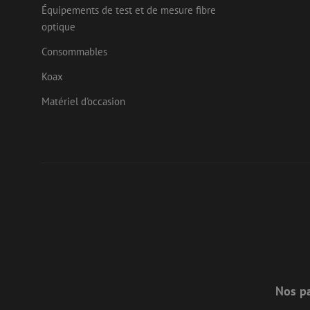
Équipements de test et de mesure fibre
test_cookie
Goog
optique
.doub
_fbp
Consommables
Meta
Inc.
.mau
Koax
Matériel d'occasion
Nos pa