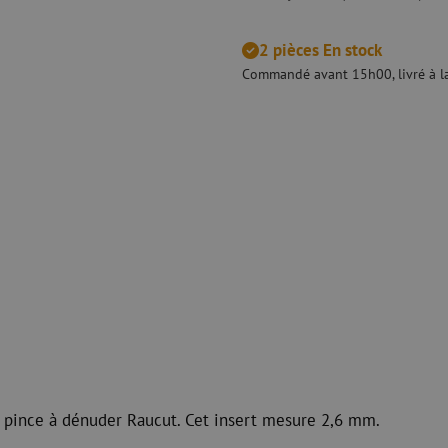
Dénudage
Nettoyage à s
 ligne
Pinces coupantes
Nettoyage à li
2 pièces En stock
urs
Pinces à sertir
Accessoires d
Commandé avant 15h00, livré à la
Outils de coupe
Kits de nettoy
 et de
Consommables
Koax
e
Matériel de fixation
Protection con
Colliers de serrage
Câbles coaxia
Ruban adhésif
Connecteurs c
Autres consommables
Outils pour co
la pince à dénuder Raucut. Cet insert mesure 2,6 mm.