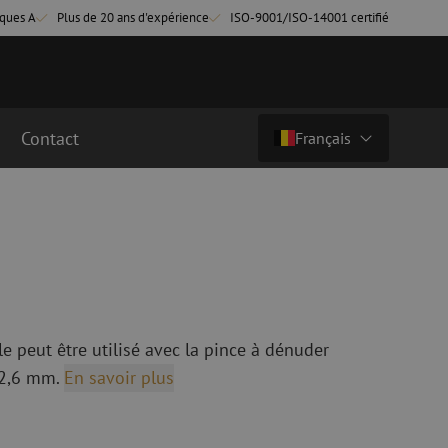
ques A
Plus de 20 ans d'expérience
ISO-9001/ISO-14001 certifié
Contact
Français
€ 17,12
ht (€ 20,72 ttc)
Pays/langue
cordement fibre
Câbles breakout en fibre optique
Câbles breakout singlemode
Nederlands (NL)
cordement singlemode
cordement multimode
Nederlands (BE)
English
cordement multimode
le peut être utilisé avec la pince à dénuder
Français
 2,6 mm.
En savoir plus
Deutsch
fibre optique
Équipements de fusion de fibre