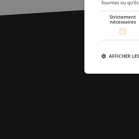
fournies ou qu'ils
Strictement
nécessaires
AFFICHER LES
Str
Les cookies stricteme
la gestion des compte
Nom
PHPSESSID