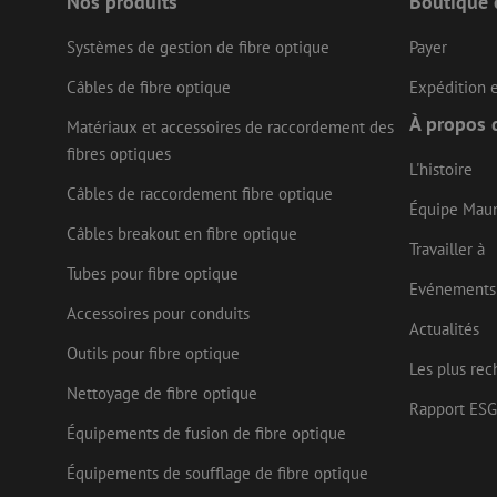
Nos produits
Boutique 
Systèmes de gestion de fibre optique
Payer
CookieScriptConse
Câbles de fibre optique
Expédition e
À propos 
Matériaux et accessoires de raccordement des
fibres optiques
L'histoire
Nom
Câbles de raccordement fibre optique
Fournisseu
Équipe Mau
Nom
Nom
zsce4753e68f69b42
/ Domaine
Fourn
Nom
Câbles breakout en fibre optique
Doma
Travailler à
fp_user_id
zps-tgr-dts
zft-
.maunt.be
sdc
IDE
Tubes pour fibre optique
Goog
drscc
Evénements
.doub
Accessoires pour conduits
Actualités
bcookie
Micr
uesign
Outils pour fibre optique
Corp
Les plus rec
.link
Nettoyage de fibre optique
lidc
Micr
Rapport ESG
Corp
_ga_472Z6CMDDV
Équipements de fusion de fibre optique
.link
_gcl_au
Goog
Équipements de soufflage de fibre optique
_ga
.mau