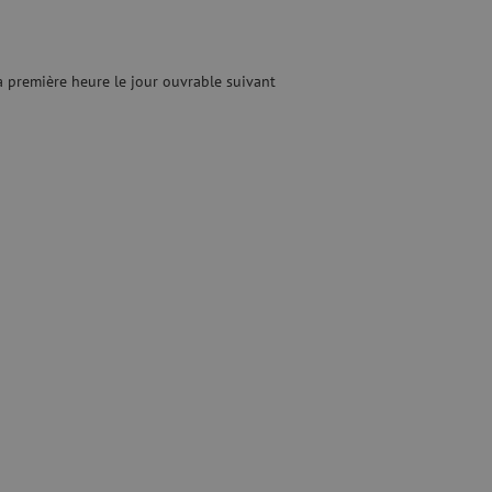
optique
ec
quide
Fusionneuse
e nettoyage
Accessoires pour fusionneuse
 première heure le jour ouvrable suivant
age
Cleavers
Équipements de fusion spécialisés
Matériel d'occasion
tre les surtensions
Matériel d'occasion
ux
oaxiaux
ax