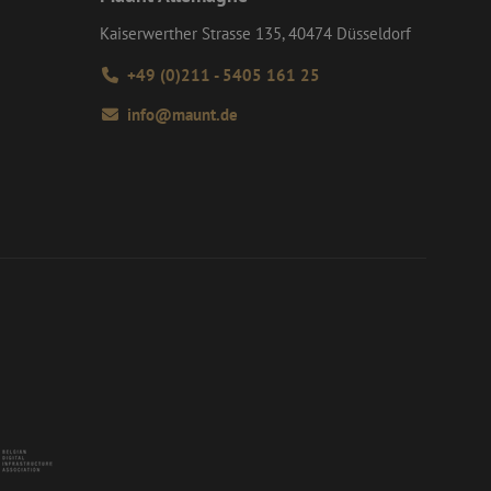
 gebruikt om unieke
rig gegenereerd
an Google) om te
Kaiserwerther Strasse 135, 40474 Düsseldorf
nomen in elk
ersteunt.
m bezoekers-,
or de
+49 (0)211 - 5405 161 25
 te leveren, zoals
info@maunt.de