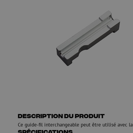
Gaine de guidage
Regard de visite
HDPE
Manchon de fusion en
Multiducts
Manchons & connecte
PE
Avertissement
Équipements de soufflage de
Équipements de test
fibre optique
mesure fibre optiqu
PicoFlow Rapid
Test
Nanoflow Rapid
Mesure
MultiFlow Rapid
Inspection
MiniFlow Rapid
OTDR
Description du produit
Ce guide-fil interchangeable peut être utilisé avec 
Spécifications