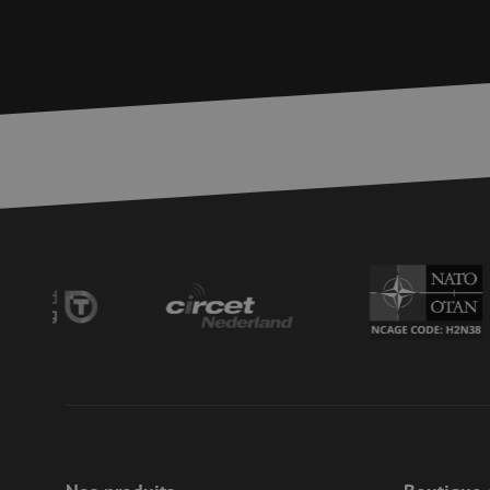
zfccn
zfccn
li_gc
LS_CSRF_TOKEN
LS_CSRF_TOKEN
__cf_bm