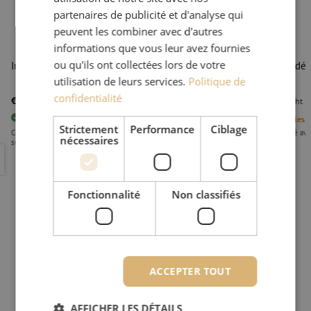
partenaires de publicité et d'analyse qui
peuvent les combiner avec d'autres
informations que vous leur avez fournies
ou qu'ils ont collectées lors de votre
Insert 2,5mm, pour Pince à dénuder Raucut
Pince à dé
utilisation de leurs services.
Politique de
confidentialité
€ 17,12
€ 17,12
ht
€ 20,72
TTC
ht
11
pièces
En stock
4
Articles 
Strictement
Performance
Ciblage
Commandé avant 15h00, livré à la première heure le jour ouvrable
Commandé avant
nécessaires
suivant
suivant
Insert 2,5mm, pour Pince à dénuder Raucut
Pince à d
Fonctionnalité
Non classifiés
ACCEPTER TOUT
AFFICHER LES DÉTAILS