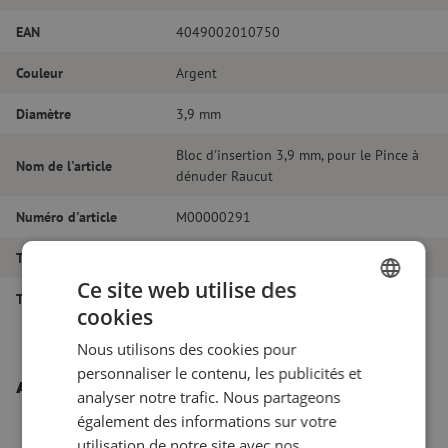
EAN
4049002010750
Couleur
Argent
Diamètre
3,9 mm
Bloc d'insertion 3,9 mm, pour le Pince à
Nom de l'article
dénuder Raucut
Numéro d'article
M00000291
Type d'outil
Pièces détachées
Ce site web utilise des
Type d'outil
Pièces détachées
cookies
DUTCH
Nous utilisons des cookies pour
FRENCH
personnaliser le contenu, les publicités et
Autres produits intéressants
analyser notre trafic. Nous partageons
également des informations sur votre
utilisation de notre site avec nos