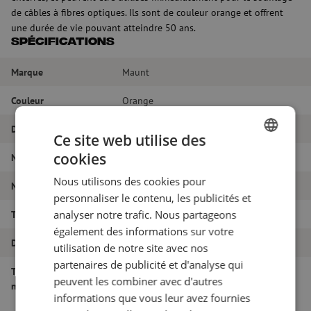
de câbles à fibres optiques. Ils sont de couleur orange et offrent
une durée de vie pouvant atteindre 50 ans.
Spécifications
Marque
Maunt
Couleur
Orange
Diamètre du tube
14/10 mm
Ce site web utilise des
cookies
Nom de l'article
Microtube 7x14/10mm, orange (KPN)
DUTCH
Nous utilisons des cookies pour
FRENCH
Numéro d'article
M00000073
personnaliser le contenu, les publicités et
analyser notre trafic. Nous partageons
Type de tube
Multiducts
également des informations sur votre
Diamètre du tube
14 mm
utilisation de notre site avec nos
partenaires de publicité et d'analyse qui
Type de conduite
7 voies
peuvent les combiner avec d'autres
multiple
informations que vous leur avez fournies