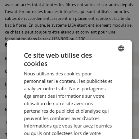
avez un accès total à toutes les fibres entrantes et sortantes depuis
l'avant. En outre, les boucles intégrées, qui sont utilisées pour les
câbles de raccordement, assurent un placement rapide et facile du
bac à fibres. En outre, le système LISA étant entièrement modulaire,
ce châssis peut toujours être étendu et convient pour une
installation dans le rack LISA 900 ou 1200.
Spécifications
Ce site web utilise des
Marque
Huber+Suhner
cookies
DUTCH
Couleur
Gris
Nous utilisons des cookies pour
FRENCH
personnaliser le contenu, les publicités et
HE
3HE
analyser notre trafic. Nous partageons
également des informations sur votre
Nom de l'article
Châssis LISA, 3HE, gris
utilisation de notre site avec nos
Numéro d'article
M00002617
partenaires de publicité et d'analyse qui
peuvent les combiner avec d'autres
Type de produit
Système LISA ODF
informations que vous leur avez fournies
ou qu'ils ont collectées lors de votre
Type de produit
Châssis LISA