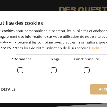
Des quest
utilise des cookies
Michelle t’aide avec plaisi
Avec Jeroen, Julia et Isab
 cookies pour personnaliser le contenu, les publicités et analyser 
galement des informations sur votre utilisation de notre site av
nos clients. Avec beaucou
'analyse qui peuvent les combiner avec d'autres informations que 
solution et s'engage à obt
 ont collectées lors de votre utilisation de leurs services.
Politique
+32 (0)15 - 970 100
Performance
Ciblage
Fonctionnalité
Les spécialistes de Maunt sont
Prendre contact
 DÉTAILS
ACC