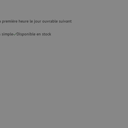
optique
ec
quide
Fusionneuse
e nettoyage
Accessoires pour fusionneuse
 première heure le jour ouvrable suivant
age
Cleavers
Équipements de fusion spécialisés
n simple
Disponible en stock
Matériel d'occasion
tre les surtensions
Matériel d'occasion
ux
oaxiaux
ax