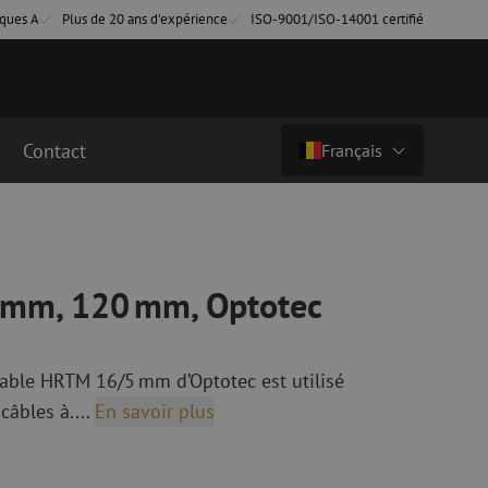
ques A
Plus de 20 ans d'expérience
ISO-9001/ISO-14001 certifié
Contact
Français
€ 2,50
ht (€ 3,03 ttc)
Pays/langue
cordement fibre
Câbles breakout en fibre optique
Câbles breakout singlemode
Nederlands (NL)
 mm, 120 mm, Optotec
cordement singlemode
cordement multimode
Nederlands (BE)
English
cordement multimode
able HRTM 16/5 mm d’Optotec est utilisé
Français
câbles à....
En savoir plus
Deutsch
fibre optique
Équipements de fusion de fibre