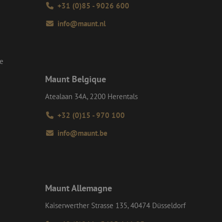
+31 (0)85 - 9026 600
Request Forgery
rvoor dat
 een website worden
info@maunt.nl
s ingelogd, het
Request Forgery
rvoor dat
se
 een website worden
s ingelogd, het
Maunt Belgique
d te maken tussen
Atealaan 34A, 2200 Herentals
ite, om geldige
k van hun website.
+32 (0)15 - 970 100
Script.com-service
info@maunt.be
 onthouden. De
odzakelijk om
Description
Maunt Allemagne
Kaiserwerther Strasse 135, 40474 Düsseldorf
te slaan telkens
acties op de
gle Maps. Het
chte pagina's of
rmatie uit over hoe