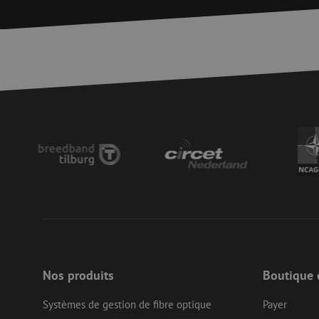
Str
Les cookies stricteme
la gestion des compte
Nom
PHPSESSID
zfccn
zfccn
Nos produits
Boutique 
li_gc
Systèmes de gestion de fibre optique
Payer