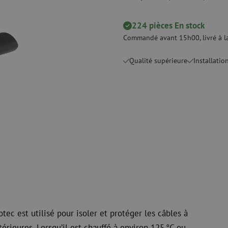
Dénudage
Nettoyage à s
 ligne
Pinces coupantes
Nettoyage à li
224 pièces En stock
urs
Pinces à sertir
Accessoires d
Commandé avant 15h00, livré à la
Outils de coupe
Kits de nettoy
Qualité supérieure
Installatio
 et de
Consommables
Koax
e
Matériel de fixation
Protection con
Colliers de serrage
Câbles coaxia
Ruban adhésif
Connecteurs c
Autres consommables
Outils pour co
 est utilisé pour isoler et protéger les câbles à
érieures. Lorsqu’il est chauffé à environ 125 °C ou