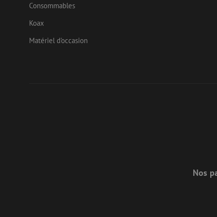
.doub
Consommables
Koax
bcookie
Micr
uesign
Corp
.link
Matériel d'occasion
lidc
Micr
Corp
_ga_472Z6CMDDV
.link
_gcl_au
Goog
_ga
.mau
test_cookie
Goog
.doub
_fbp
Meta
Inc.
.mau
Nos pa