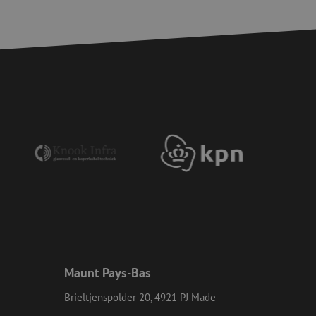
fiés
 des utilisateurs et
aires.
is van de PHP-taal.
einden die wordt
ies te onderhouden.
egenereerd
iek zijn voor de
uden van een
pagina's.
or een veilige
et verbeteren van
r het voorkomen
llen.
or een veilige
et verbeteren van
r het voorkomen
llen.
Maunt Pays-Bas
op te slaan voor
Brieltjenspolder 20, 4921 PJ Made
e doeleinden