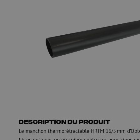
Gaine de guidage
Regard de visite
HDPE
Manchon de fusion en
Multiducts
Manchons & connecte
PE
Avertissement
Équipements de soufflage de
Équipements de test
fibre optique
mesure fibre optiqu
PicoFlow Rapid
Test
Nanoflow Rapid
Mesure
MultiFlow Rapid
Inspection
MiniFlow Rapid
OTDR
Description du produit
Le manchon thermorétractable HRTM 16/5 mm d’Optotec
fibres optiques ou en cuivre contre les agressions ext