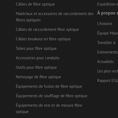
Câbles de fibre optique
Expédition e
LS_CSRF_TOKEN
À propos 
Matériaux et accessoires de raccordement des
fibres optiques
L'histoire
LS_CSRF_TOKEN
Câbles de raccordement fibre optique
Équipe Mau
Câbles breakout en fibre optique
Travailler à
Tubes pour fibre optique
__cf_bm
Evénements
Accessoires pour conduits
Actualités
Outils pour fibre optique
CookieScriptConse
Les plus rec
Nettoyage de fibre optique
Rapport ESG
Équipements de fusion de fibre optique
Nom
Équipements de soufflage de fibre optique
Fournisseu
Nom
Nom
zsce4753e68f69b42
/ Domaine
Fourn
Équipements de test et de mesure fibre
Nom
Doma
fp_user_id
zps-tgr-dts
zft-
.maunt.be
optique
sdc
IDE
Goog
drscc