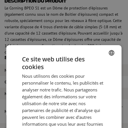
Description du produit
Le Corning BPEO S1 est un Dôme de protection d'épissures
(également connu sous le nom de Boitier d'épissures) compact et
robuste, spécialement conçu pour les réseaux à fibre optique. Cette
variante dispose de 4 trous d'entrée de câble simples (5-18 mm) et
d'une capacité de 12 cassettes d'épissure. Pouvant accueillir jusqu'à
12 cassettes d'épissures, ce Dôme d'épissures offre une capacité de
144 épissures en configuration standard, voire 288 épissures en
cas d'utilisation de plateaux haute densité.
Ce site web utilise des
Spécifications
cookies
DUTCH
Marque
Corning
Nous utilisons des cookies pour
FRENCH
Couleur
Noir
personnaliser le contenu, les publicités et
analyser notre trafic. Nous partageons
Nombre de fibres
144
également des informations sur votre
utilisation de notre site avec nos
Dôme de protection d'épissures BPEO S1,
partenaires de publicité et d'analyse qui
Nom de l'article
4x entrée de câble, 12x cassette de
peuvent les combiner avec d'autres
soudage, Corning
informations que vous leur avez fournies