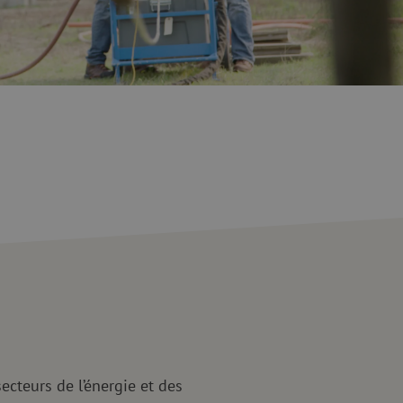
optique
ec
quide
Fusionneuse
e nettoyage
Accessoires pour fusionneuse
age
Cleavers
Équipements de fusion spécialisés
Matériel d'occasion
tre les surtensions
Matériel d'occasion
ux
oaxiaux
ax
ecteurs de l’énergie et des