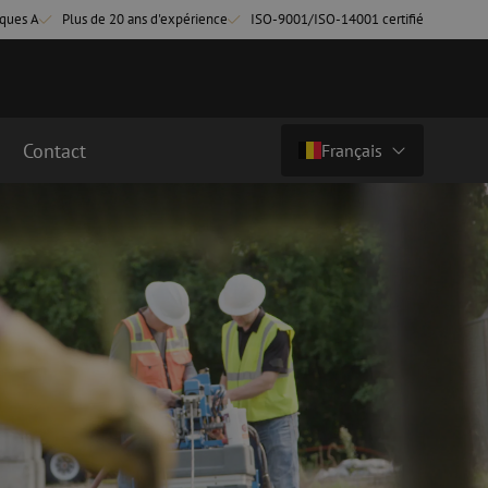
ques A
Plus de 20 ans d'expérience
ISO-9001/ISO-14001 certifié
Contact
Français
Pays/langue
cordement fibre
Câbles breakout en fibre optique
Câbles breakout singlemode
Nederlands (NL)
cordement singlemode
cordement multimode
Nederlands (BE)
English
cordement multimode
Français
Deutsch
fibre optique
Équipements de fusion de fibre