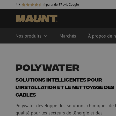
4.8
à partir de 97 avis Google
Nos produits
Marchés
À propos de 
Systèmes de gestion de fibre
Câbles de fibre opti
optique
Singlemode
Polywater
Système FTTH ODF
Multimode OM3
Système LISA ODF
Multimode OM4
Solutions intelligentes pour
Manchons de fusion
Accessoires pour câbl
l’installation et le nettoyage des
Gaines de fibre optique
câbles
Polywater développe des solutions chimiques de 
qualité pour les secteurs de l’énergie et des
Tubes pour fibre optique
Accessoires pour co