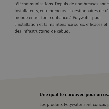
Gaine de guidage
Regard de visite
télécommunications. Depuis de nombreuses anné
HDPE
Manchon de fusion en
installateurs, entrepreneurs et gestionnaires de r
Multiducts
Manchons & connecte
monde entier font confiance à Polywater pour
PE
Avertissement
l’installation et la maintenance sûres, efficaces et
des infrastructures de câbles.
Équipements de soufflage de
Équipements de test
fibre optique
mesure fibre optiqu
PicoFlow Rapid
Test
Nanoflow Rapid
Mesure
MultiFlow Rapid
Inspection
MiniFlow Rapid
OTDR
Une qualité éprouvée pour un us
Les produits Polywater sont conçus po