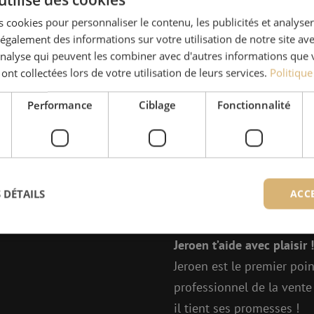
de câbles.
 cookies pour personnaliser le contenu, les publicités et analyser 
galement des informations sur votre utilisation de notre site av
'analyse qui peuvent les combiner avec d'autres informations que 
Pour plus d’informati
 ont collectées lors de votre utilisation de leurs services.
Politique
Performance
Ciblage
Fonctionnalité
 DÉTAILS
ACC
Des quest
Jeroen t’aide avec plaisir !
ictement nécessaires
Performance
Ciblage
Fonctionnalité
Non classi
Jeroen est le premier poin
professionnel de la vente 
nt nécessaires habilitent des fonctionnalités de base du site web telles que la connexion
s. Le site web ne peut pas être utilisé correctement sans les cookies strictement nécess
il tient ses promesses !