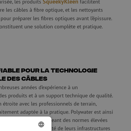
SqueekyKleen
urisée, les produits
facilitent
re les câbles à fibre optique, et les nettoyants
 pour préparer les fibres optiques avant l’épissure.
onstituent une solution complète et pratique.
fiable pour la technologie
e des câbles
mbreuses années d’expérience à un
s produits et à un support technique de qualité.
 étroite avec les professionnels de terrain,
itement adaptée à la pratique. Polywater est ainsi
r les organisations exigeant des normes élevées
efficacité et de durabilité de leurs infrastructures