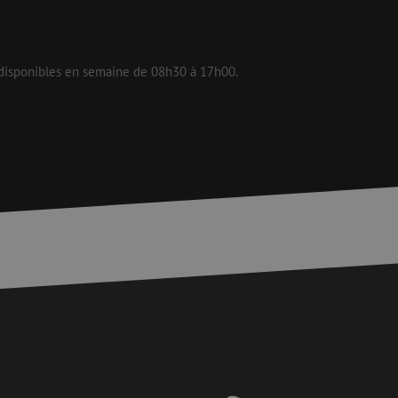
is van de PHP-taal.
einden die wordt
 disponibles en semaine de 08h30 à 17h00.
ies te onderhouden.
egenereerd
iek zijn voor de
uden van een
pagina's.
or een veilige
et verbeteren van
r het voorkomen
llen.
or een veilige
et verbeteren van
r het voorkomen
llen.
op te slaan voor
e doeleinden
Request Forgery
rvoor dat
 een website worden
s ingelogd, het