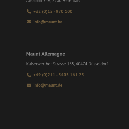
Atealaan 34A, 2200 Herentals
n gedrag op de site.
e goede werking van
tics om de
+32 (0)15 - 970 100
rmatie uit over hoe
info@maunt.be
rsal Analytics -
ertenties die de
emeen gebruikte
e bezocht.
 gebruikt om unieke
rig gegenereerd
an Google) om te
nomen in elk
ersteunt.
m bezoekers-,
or de
 te leveren, zoals
Maunt Allemagne
Kaiserwerther Strasse 135, 40474 Düsseldorf
+49 (0)211 - 5405 161 25
info@maunt.de