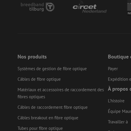
LS_CSRF_TOKEN
__cf_bm
CookieScriptConse
Nos produits
Boutique 
Systèmes de gestion de fibre optique
Payer
Nom
Câbles de fibre optique
Expédition e
Fournisseu
Nom
Nom
zsce4753e68f69b42
/ Domaine
Fourn
À propos 
Nom
Matériaux et accessoires de raccordement des
Doma
fp_user_id
zps-tgr-dts
zft-
.maunt.be
fibres optiques
sdc
IDE
Goog
L'histoire
drscc
.doub
Câbles de raccordement fibre optique
Équipe Mau
bcookie
Micr
Câbles breakout en fibre optique
uesign
Corp
Travailler à
.link
Tubes pour fibre optique