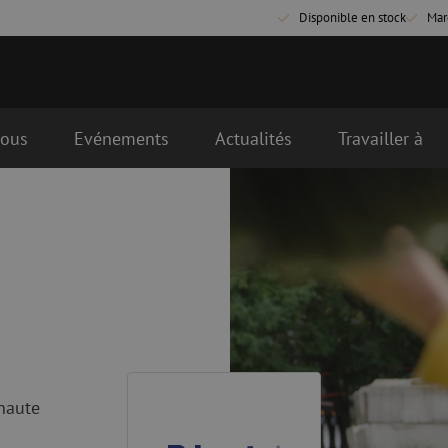
Disponible en stock
Mar
nous
Evénements
Actualités
Travailler à
que
Matériel de raccordement fibre
Câbles de rac
optique
optique
Pigtails
Câbles de rac
Adaptateurs
Câbles de rac
es
Matériel de soudure
OM3
Accessoires de soudure
Câbles de rac
OM4
Simplex
haute
nduits
Outils pour fibre optique
Nettoyage de 