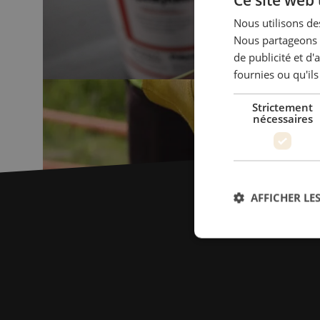
Nous utilisons des
Nous partageons é
de publicité et d
fournies ou qu'ils
Strictement
nécessaires
AFFICHER LES
Str
Les cookies stricteme
la gestion des compte