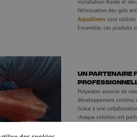
installation fluide et séc
l’élimination des gels ent
Aquakleen
sont utilisés
Ensemble, ces produits c
Un partenaire 
professionnell
Polywater associe de no
développement continu de
Grâce à une collaboration
chaque solution est parfa
un partenaire fiable pou
en matière de sécurité, d’
utilise des cookies