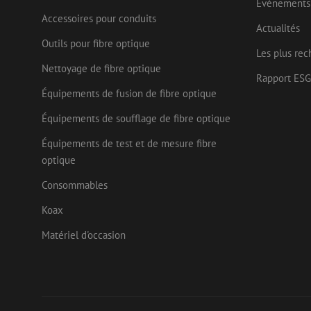
Evénements
lidc
Micr
Corp
Accessoires pour conduits
_ga_472Z6CMDDV
.link
Actualités
Outils pour fibre optique
_gcl_au
Goog
Les plus rec
_ga
.mau
Nettoyage de fibre optique
Rapport ESG
test_cookie
Goog
Équipements de fusion de fibre optique
.doub
_fbp
Équipements de soufflage de fibre optique
Meta
Inc.
.mau
Équipements de test et de mesure fibre
optique
Consommables
Koax
Matériel d'occasion