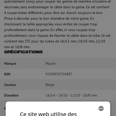
spécialement conçu pour couper les gaines de manière circulaire et
sécurisée, sans endommager le câble dans la gaine. Ce set contient
4 coupe-tubes différents, pour être sûr d'avoir toujours le bon
Pince à dénuder pour le bon diamètre de votre gaine. En
choisissant la taille appropriée, vous évitez de couper trop
profondément dans la gaine. En effet, si vous coupez trop
profondément, vous risquez de heurter le câble dans le tube. Ce set
contient des STC pour les tubes de 16/12 mm, 14/10 mm, 12/10
mm et 10/8 mm.
Spécifications
Marque
Maunt
EAN
9509859754887
Couleur
Beige
Diamètre
16/14 - 14/10 - 12/10 - 10/8 mm
STC, coupe-tube de sécurité, set,
Nom de l'article
16/14mm, 14/10mm, 12/10mm, 10/8mm
Ce site web utilise des