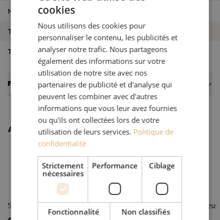
cookies
Numéro d'article
M00001371
DUTCH
Nous utilisons des cookies pour
FRENCH
Type d'outil
Dénudage
personnaliser le contenu, les publicités et
analyser notre trafic. Nous partageons
Type d'outil
Dénudage
également des informations sur votre
utilisation de notre site avec nos
Fiches techniques
partenaires de publicité et d'analyse qui
peuvent les combiner avec d'autres
informations que vous leur avez fournies
ou qu'ils ont collectées lors de votre
Autres produits intéressants
utilisation de leurs services.
Politique de
confidentialité
Strictement
Performance
Ciblage
nécessaires
STC, coupe-tube sécurisé, 14/10mm
Grignoteuse
Fonctionnalité
Non classifiés
€ 27,17